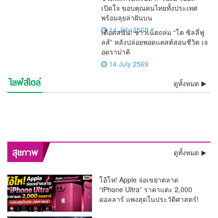
เปิดใจ ขอบคุณคนไทยทั้งประเทศ
พร้อมลุยล่าฝันบน
14 July 2569
เดือดสนั่น! ชาวเน็ตถล่ม “โต ซิลลี่ฟู
ลส์” หลังปล่อยพอดแคสต์สอนชีวิต เจ
อดราม่าค้
14 July 2569
ไลฟ์สไตล์
⚡ช็อกวงการ! พบแล้วร่าง “เต้
💯งดงามสมศักดิ์ศรีศิลป์ไทย!!
ดูทั้งหมด
ชีวิตพลิกในพริบตา! “เนเน่
เดือดสนั่น! ชาวเน็ตถล่ม “โต ซิ
ดราก้อนไฟว์” ลอยแม่น้ำ
ว้าวทั้งโลก! AGT โพสต์คลิป
รองราชเลขาฯ เป็นประธาน
🚨 ด่วน! “หนุ่ม กรรชัย” เปิดผล
รอยัล” เปิดใจ ขอบคุณคนไทย
อิสรภาพคืนร็อกสตาร์!! “เสก
ลลี่ฟูลส์” หลังปล่อยพอดแคสต์
ช็อกวงการบันเทิง !! ศาลสั่งคุก
เจ้าพระยา หลังหายตัวปริศนา
“เนเน่ รอยัล” ซ้ำ กระแสแรง
ลุ้นระทึกทั้งประเทศ! “ติณติณ”
บวงสรวงครูโขน เปิดทางสร้าง
ตรวจ DNA ชี้ชัด เด็กในท้อง
วินาทีประวัติศาสตร์! “ลิซ่า
ทั้งประเทศ พร้อมลุยล่าฝันบน
โลโซ” พ้นเรือนจำ ติดกำไล
สะเทือนจอ! กสทช. ส่ง
สอนชีวิต เจอดราม่าค้างเงิน
“ปู มัณฑนา” 2 ปี ไม่รอ
ความจริงโผล่ ! “ทราย สก๊อต”
ตั้งแต่เช้ามืด
คนดูแห่เชียร์ลุ้น Golden
สีหน้าเคร่งเครียด เข้าตรวจ
ฉาก “รามเกียรติ์ ตอน สีดา”
“ฟารีดา” เป็นลูกของ “ติณติณ”
BLACKPINK” สร้างชื่อ
เวทีระดับโลก
EM เริ่มต้นชีวิตใหม่
สัญญาณเตือน “รายการแฉ”
พนักงานย้อนศร
ลงอาญา คดีแจ้งความเท็จเล่น
อ้างหลักฐานพินัยกรรมในตู้
Buzzer
DNA พิสูจน์ความจริงเด็กใน
ก่อนเปิดม่าน พ.ย.นี้
ประเทศไทย โชว์เปิดฟุตบอล
ของมดดำ ปมพิธีกรถูกมองถาม
งาน “ลูกหมี”
เซฟตัวเองหาย
ครรภ์ “ฟารีดา” พ่อแม่ร่วมให้
โลก 2026 สุดยิ่งใหญ่
ไม่เป็นกลาง
กำลังใจใกล้ชิด
พลิกสุขภาพกรุงเทพฯ! “หมอนันทวัน” ชง 3 ยุทธศาสตร์ใหญ่
สุขภาพ
ดูทั้งหมด
ทลายคอขวดระบบรักษา
โอ้โห! Apple จ่อเขย่าตลาด
“iPhone Ultra” ราคาแตะ 2,000
ดอลลาร์ แพงสุดในประวัติศาสตร์!