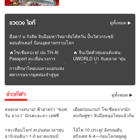
แวดวง ไอที
ดูทั้งหมด
ฮือฮา! ม.รังสิต จับมือมหาวิทยาลัยไต้หวัน ปั้นวิศวกรเซมิ
คอนดักเตอร์ ป้อนอุตสาหกรรมโลก
🔥โซเชียลปะทุ! ปม TH-AI
🔥 จีนเปิดตัวหุ่นยนต์แฟน:
Passport สะเทือนวงการ
UWORLD U1 กับตลาด “หุ่น
การเมือง “ไอซ์” เปิดศึกวิจารณ์
ยนต์รู้ใจคนโสด” | รายงาน
การศึกษาไทยบนทางแยกแห่ง
“ภาวุธ” ก่อนโพสต์หายจาก
โดย REMORA นักวิเคราะห์
ศตวรรษจากยุคท่องจำสู่ยุค
หน้าฟีด
สำนักข่าววิหคนิวส์
สร้างคุณค่า : อนาคตจะรุ่งหรือ
ร่วงอยู่ที่การปฏิรูปครั้งนี้ |
ข่าวกีฬา
รายงานโดย ดุลย์ จุลกะเศียน
ดูทั้งหมด
นักวิเคราะห์ สำนักข่าววิหคนิ
วส์
สลดกลางสนาม! ฟ้าผ่าคร่า “ซอฟ
เดือดก่อนเกม!! โซเชียลจวกนัก
วัน อาแว” นักเตะยะลา เอฟซี
ตบกัมพูชา จับมือหนุ่มไทยแล้วก้ม
เสียชีวิตต่อหน้าแฟนบอล
เช็ดมือกับรองเท้า “ยามีน” ลั่น
แบบนี้ไม่ควรทำ
⚡สะเทือนโลก! สเปนต่อเวลาทุบ
โอ้โห 10 ประตู! อังกฤษดับ
อาร์เจนตินา 1-0 ผงาดแชมป์
ฝรั่งเศส 6-4—ก่อนโลกหยุดดู