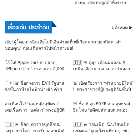
ลงทุน–กระทบลูกค้าทั้งระบบ
การเมือง
เรื่องเด่น ประจำวัน
ดูทั้งหมด
เฮ้ย! ผู้โดยสารอินเดียไม่มีเงินจ่ายแท็กซี่เวียดนาม บอกมีแค่ “คำ
ขอบคุณ” ก่อนเดินจากไปหน้าตาเฉย!
โอ้โห! Apple จ่อเขย่าตลาด
🇹🇭 🚨 อุตุฯ เตือนฝนถล่ม !!
“iPhone Ultra” ราคาแตะ 2,000
เหนือ–อีสาน–กลาง–ตะวันออก
ดอลลาร์ แพงสุดใน
กรุงเทพฯ ฝน 60% ใต้ระวังคลื่น
ประวัติศาสตร์!
สูง น้ำท่วมฉับพลัน น้ำป่า
🇹🇭 🚨 ช็อกวงการ EV!! รัฐบาล
🚨 เปิดเรื่องราว “ท่านชายปีใหม่”
จ่อขึ้นภาษีรถไฟฟ้านำเข้า ค่าย
!! พระราชวงศ์ผู้ประสูติวันขึ้นปี
จีนสะเทือน หวั่นราคาเด้ง 25–
ใหม่ พระชันษาเดียวกับ “พระองค์
30% พับแผนลงทุน–กระทบลูกค้า
ภาฯ” ร่วมพิธีถวายพระราชกุศล
สะเทือนใจ! “คุณหญิงสุพัตรา”
🚨 ช็อก! คุก 50 ปี! ศาลอุทธรณ์
ทั้งระบบ
สุดอาลัย
เผยเรื่องราว “องค์ภา” ทรงปฏิบัติ
ยืนโทษ “อดีตปลัด อบต.หนอง
ธรรมเข้มข้น–“คุณพูน” เฝ้าดูแล
นางนวล” คดีเบียดบังเงินหลวง
ตลอด 3 ปี ก่อนกลั้นน้ำตาไม่อยู่
พร้อมชดใช้เงินกว่า 4 แสนบาท
🇹🇭 🚨 ช็อก! ตำรวจขุดลึกปม
🇹🇭 🔥 ว่อนเน็ต! นักเรียนเปิด
“ครูภาษาไทย” เร่งเรียกสอบเพิ่ม!
แชตแฉ “ถูกแก๊งรุ่นพี่ข่มขู่–พก
สอบแล้ว 16 ปาก ไล่เช็กกระสุน
มีด” อ้างครูรู้แต่ไม่ช่วย! ปมร้อน