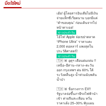
มีอะไรใหม่
เฮ้ย! ผู้โดยสารอินเดียไม่มีเงิน
จ่ายแท็กซี่เวียดนาม บอกมีแค่
“คำขอบคุณ” ก่อนเดินจากไป
หน้าตาเฉย!
ข่าวประจำวัน
โอ้โห! Apple จ่อเขย่าตลาด
“iPhone Ultra” ราคาแตะ
2,000 ดอลลาร์ แพงสุดใน
ประวัติศาสตร์!
ข่าวประจำวัน
🇹🇭 🚨 อุตุฯ เตือนฝนถล่ม !!
เหนือ–อีสาน–กลาง–ตะวัน
ออก กรุงเทพฯ ฝน 60% ใต้
ระวังคลื่นสูง น้ำท่วมฉับพลัน
น้ำป่า
การเมือง
🇹🇭 🚨 ช็อกวงการ EV!!
รัฐบาลจ่อขึ้นภาษีรถไฟฟ้านำ
เข้า ค่ายจีนสะเทือน หวั่น
ราคาเด้ง 25–30% พับแผน