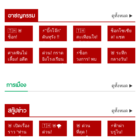
98 นัด แกะรอยทุกเงื่อนงำคดี
โผล่กลางคดีกราดยิงเทพศิรินทร์
กราดยิงเทพศิรินทร์นนทบุรี
นนทบุรี ตำรวจเร่งขุดทุกเงื่อนงำ
อาชญกรรม
ดูทั้งหมด
🇹🇭 🚨
⚡”บิ๊กโจ๊ก”
🇹🇭
ช็อกโซเชีย
ช็อก!
ดันทุรัง !!
สะเทือนใจ!
ล! แชต
ตำรวจขุด
ฟ้อง
“พี่เต้ ก้าว
แม่–ลูกถูก
ลึกปม “ครู
เลขาฯ-รอง
ล้ำ” เปิด
แชร์ว่อน
ศาลฟันไม่
ด่วน! กราด
⚡ช็อก
🚨 ระทึก
ภาษาไทย”
เลขาฯ
แผลวัยเด็ก
หลังเหตุก
เลี้ยง! อดีต
ยิงโรงเรียน
วงการ! พบ
กลางวัน!
เร่งเรียก
ป.ป.ช. ปม
อ้างถูกบูลลี่
ราดยิง
อัยการ
เทพศิรินทร์
แล้วร่าง
รถเก๋งพุ่ง
สอบเพิ่ม!
เอกสารเท็จ
หนักจน
โรงเรียน
ทหาร
นนทบุรี
“เต้ ดรา
ทะลุศูนย์
สอบแล้ว
คดีสินบน
เกือบเสีย
ตำรวจยัง
เพชรบูรณ์
เสียชีวิต 6
ก้อนไฟว์”
เด็กเล็ก
16 ปาก ไล่
ทองคำ
ชีวิต
ไม่ฟันธง
การเมือง
ติดคุก 4 ปี
ราย เจ็บ
ลอยแม่น้ำ
ขณะเด็ก
ดูทั้งหมด
เช็กกระสุน
หลังโดน
ของจริง
คดีใช้
กว่า 20 คน
เจ้าพระยา
กำลังนอน
98 นัด
ศาลฎีกาตั้ง
อำนาจมิ
ตำรวจคุม
หลังหายตัว
พัก เจ็บ
แกะรอยทุก
องคณะชี้
ชอบ
สถานการณ์
ปริศนา
หลายราย
เงื่อนงำคดี
มูลความผิด
รายงานคดี
สกู๊ปข่าว
ได้แล้ว
ตั้งแต่เช้า
ผู้ปกครอง
ดูทั้งหมด
กราดยิง
ไปแล้ว
ยาไม่ตรง
มืด
แห่รุดดู
เทพศิรินทร์
ความจริง
อาการ
นนทบุรี
🚨 เปิดเรื่อง
🇹🇭 🚨🌪️
🚨 ด่วน
⚡ฟ้าผ่า
ไม่รอ
ราว “ท่าน
ด่วน!
ที่สุด !
บรูไน!
ลงอาญา
ชายปีใหม่”
“ดอลฟิน”
“หาดใหญ่
สุลต่าน