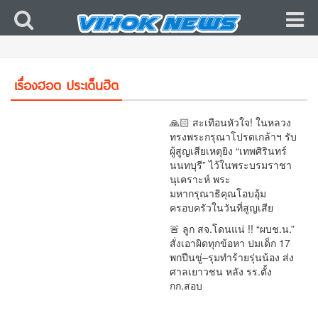
🇹🇭 🔥 ว่อนเน็ต! นักเรียนเปิดแชตแฉ “ถูกแก๊งรุ่น
พี่ข่มขู่–พกมีด” อ้างครูรู้แต่ไม่ช่วย! ปมร้อนโผล่กลาง
คดีกราดยิงเทพศิรินทร์ นนทบุรี ตำรวจเร่งขุดทุก
เรื่องฮอต ประเด็นฮิต
เงื่อนงำ
🙏🏻 สะเทือนหัวใจ! ในหลวง
ทรงพระกรุณาโปรดเกล้าฯ รับ
ผู้สูญเสียเหตุยิง “เทพศิรินทร์
นนทบุรี” ไว้ในพระบรมราชา
นุเคราะห์ พระ
มหากรุณาธิคุณโอบอุ้ม
ครอบครัวในวันที่สูญเสีย
🚨 ลูก สจ.โดนแน่ !! “ผบช.น.”
สั่งเอาผิดทุกข้อหา ปมเด็ก 17
พกปืนขู่–รุมทำร้ายรุ่นน้อง ส่ง
ศาลเยาวชน หลัง รร.ตั้ง
กก.สอบ