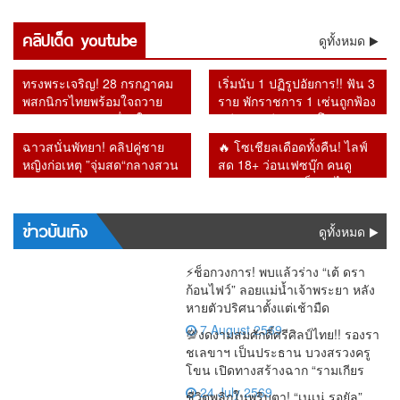
ปะทุ
นโยบาย
จี้ พช. เปิด
รำลึก
แสนล้าน
ถูกยกเลิก
ไร้ลูกค้า
สังคม
“อนุทิน”
30 บาท
บัญชี
“รศ.ดร.สม
หายจาก
สิ่งที่รัฐบาล
เข้าใช้
ติดลบถึง
เจอแรง
คลิปเด็ด youtube
ยอมรับ
OTOP ใช้
เกียรติ”
ดูทั้งหมด
ระบบ เชื่อ
ไม่กล้าทำ
บริการ โซ
2.6 แสน
กดดันรอบ
ระบบต้อง
ภาษี
ย้อนคำ
อาจโยง
หลัง ผู้ว่า
เชียล
ล้าน
ด้าน “เอก
ปฏิรูปด่วน
ประชาชน
เตือน
คอร์รัปชัน–
แบ็งก์ชาติ
สะท้อน
ทรงพระเจริญ! 28 กรกฎาคม
เริ่มนับ 1 ปฏิรูปอัยการ!! ฟัน 3
นิติ” รับศึก
มหาศาล
Bitcoin วัน
ทุนเทา
ยันหายไป
กำลังซื้อหด
พสกนิกรไทยพร้อมใจถวาย
ราย พักราชการ 1 เซ่นถูกฟ้อง
หนักคัด
แต่ร้านยิ่ง
นี้หลายคดี
จากระบบ
ตัว
พระพรชัยมงคล เนื่องในวัน
คดีทุจริต อีก 2 รายโดนวินัย
กรองสิทธิ์
ทำยิ่งเจ๊ง
กลายเป็น
เฉลิมพระชนมพรรษา 74
หลังเปลี่ยน อัยการสูงสุดคน
จริง
ฉาวสนั่นพัทยา! คลิปคู่ชาย
🔥 โซเชียลเดือดทั้งคืน! ไลฟ์
พรรษา
ใหม่
หญิงก่อเหตุ ”จุ่มสด“กลางสวน
สด 18+ ว่อนเฟซบุ๊ก คนดู
สาธารณะ รปภ.เผยเดินตรวจ
ทะลัก ก่อนชาวเน็ตตาไวพบ
ผ่านขั้นผงะ
ชื่อ “กรมควบคุมโรค” โผล่
ร่วมรับชม
ข่าวบันเทิง
ดูทั้งหมด
⚡ช็อกวงการ! พบแล้วร่าง “เต้ ดรา
ก้อนไฟว์” ลอยแม่น้ำเจ้าพระยา หลัง
หายตัวปริศนาตั้งแต่เช้ามืด
7 August 2569
💯งดงามสมศักดิ์ศรีศิลป์ไทย!! รองรา
ชเลขาฯ เป็นประธาน บวงสรวงครู
โขน เปิดทางสร้างฉาก “รามเกียร
24 July 2569
ชีวิตพลิกในพริบตา! “เนเน่ รอยัล”