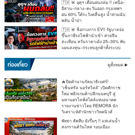
🇹🇭 🚨 อุตุฯ เตือนฝนถล่ม !! เหนือ–
อีสาน–กลาง–ตะวันออก กรุงเทพฯ
ฝน 60% ใต้ระวังคลื่นสูง น้ำท่วมฉับ
พลัน น้ำป่า
🇹🇭 🚨 ช็อกวงการ EV!! รัฐบาลจ่อ
ขึ้นภาษีรถไฟฟ้านำเข้า ค่ายจีน
สะเทือน หวั่นราคาเด้ง 25–30% พับ
แผนลงทุน–กระทบลูกค้าทั้งระบบ
เตือนด่วน !! อุตุฯ ชี้ฝนถล่มทั่วไทย “ตะวันออก–อันดามัน” หนัก
ท่องเที่ยว
ดูทั้งหมด
มาก กทม.โดน 60% ระวังน้ำท่วม
🔥ปิดตำนานรัตนาธิเบศร์!
“เซ็นทรัล นอร์ทวิลล์” เปิดศักราช
ใหม่ พลิกเกมค้าปลีกนนทบุรี สู่
มหานครไลฟ์สไตล์แห่งอนาคต
รายงานข่าวโดย REMORA นัก
วิเคราะห์สำนักข่าววิหคนิวส์
พัทยา สัตหีบ ยังรึ่มๆ !! แห่เล่นน้ำ
สงกรานต์วันไหล รอบเมือง