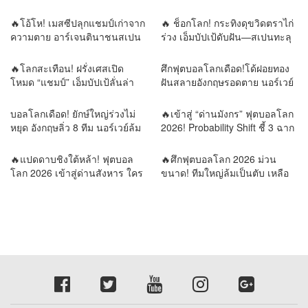
โลก💯
“เมสซี–ยามาล”
🔥โอ้โห! เมสซีปลุกแชมป์เก่าจาก
🔥 ช็อกโลก! กระทิงดุขวิดตราไก่
ความตาย อาร์เจนตินาชนสเปน
ร่วง เอ็มบัปเป้ดับฝัน—สเปนทะลุ
นัดเดียวตัดสินราชาโลก!
ชิงบอลโลก!
🔥โลกสะเทือน! ฝรั่งเศสเปิด
ศึกฟุตบอลโลกเดือด!โด้ฝอยทอง
โหมด “แชมป์” เอ็มบัปเป้ลั่นล่า
ฝันสลายอังกฤษรอดตาย นอร์เวย์
ดาวดวงที่สอง เมสซีขอเขียน
ล้มยักษ์บราซิล รอบน็อกเอาต์พลิก
ตำนานบทสุดท้าย!⚔️ 4 เกมชี้
ทุกความคาดหมาย
บอลโลกเดือด! ยักษ์ใหญ่ร่วงไม่
🔥เข้าสู่ “ด่านมังกร” ฟุตบอลโลก
ชะตาโลกฟุตบอล! วิเคราะห์เส้น
หยุด อังกฤษลิ่ว 8 ทีม นอร์เวย์ล้ม
2026! Probability Shift ชี้ 3 ฉาก
ทางสู่บัลลังก์แชมป์โลก 2026
บราซิล เขย่าแผนที่ลูกหนังโลก
ทัศน์ ใครคือผู้ครองบัลลังก์โลก?
รายงานข่าวโดย REMORA นัก
🔥แปดดาบชิงใต้หล้า! ฟุตบอล
🔥ศึกฟุตบอลโลก 2026 ม่วน
วิเคราะห์ สำนักข่าววิหคนิวส์
โลก 2026 เข้าสู่ด่านสังหาร ใคร
ขนาด! ทีมใหญ่ล้มเป็นตับ เหลือ
พลาดเพียงก้าวเดียว…กลับบ้าน
แต่ยอดฝีตีนลุ้นแชมป์โลก
ทันที | รายงานข่าวโดย
รายงานข่าวโดย REMORA นัก
REMORA นักวิเคราะห์สำนักข่าว
วิเคราะห์สำนักข่าววิหคนิวส์
วิหคนิวส์