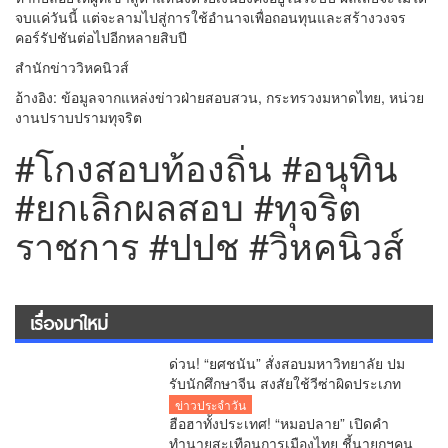
จบแค่วันนี้ แต่จะลามไปสู่การใช้อำนาจเพื่อถอนทุนและสร้างวงจร
คอร์รัปชันต่อไปอีกหลายสิบปี
สำนักข่าววิหคนิวส์
อ้างอิง: ข้อมูลจากแหล่งข่าวฝ่ายสอบสวน, กระทรวงมหาดไทย, หน่วย
งานปราบปรามทุจริต
#โกงสอบท้องถิ่น #อนุทิน
#ยกเลิกผลสอบ #ทุจริต
ราชการ #ปปช #วิหคนิวส์
เรื่องมาใหม่
ด่วน! “ยศชนัน” สั่งสอบมหาวิทยาลัย ปม
รับนักศึกษาจีน สงสัยใช้วีซ่าผิดประเภท
ลั่นพบจะเอาผิด
ข่าวประจำวัน
ฮือฮาทั้งประเทศ! “หมอปลาย” เปิดคำ
ทำนายสะเทือนการเมืองไทย ชี้นายกฯคน