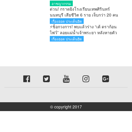
รายงานคดียาไม่ตรงความจริง ไม่รอ
อาชญากรรม
ลงอาญา
ด่วน! กราดยิงโรงเรียนเทพศิรินทร์
นนทบุรี เสียชีวิต 6 ราย เจ็บกว่า 20 คน
ตำรวจคุมสถานการณ์ได้แล้ว
เรื่องฮอต ประเด็นฮิต
⚡ช็อกวงการ! พบแล้วร่าง “เต้ ดราก้อน
ไฟว์” ลอยแม่น้ำเจ้าพระยา หลังหายตัว
ปริศนาตั้งแต่เช้ามืด
เรื่องฮอต ประเด็นฮิต
© copyright 2017