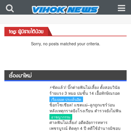
tag: ผู้มีรายได้น้อย
Sorry, no posts matched your criteria.
เรื่องมาใหม่
⚡ชัดแล้ว! บิ๊กต่ายฟันไม่เลี้ยง ตั้งสอบวินัย
ร้ายแรง 3 หมอ ปมชั้น 14 เอื้อทักษิณรอด
คุก หลังศาลตัดสินแล้ว
เรื่องฮอต ประเด็นฮิต
ช็อกโซเชียล! แชตแม่–ลูกถูกแชร์ว่อน
หลังเหตุกราดยิงโรงเรียน ตำรวจยังไม่ฟัน
ธงของจริง
อาชญากรรม
ศาลฟันไม่เลี้ยง! อดีตอัยการทหาร
เพชรบูรณ์ ติดคุก 4 ปี คดีใช้อำนาจมิชอบ