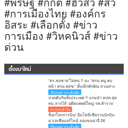
#พริษฐ์ #กกต #ฮั้วสว #สว
#การเมืองไทย #องค์กร
อิสระ #เลือกตั้ง #ข่าว
การเมือง #วิหคนิวส์ #ข่าว
ด่วน
เรื่องมาใหม่
“ดร.สมชาย”ไม่ทน !! ฉะ “ครม.หนู ตบ
หน้า ครม.คสช.” ตั้งเด็กทักษิณ สวนทาง
ปฏิรูปประเทศ-ยุทธศาสตร์ชาติ
เรื่องฮอต ประเด็นฮิต
ปวดตับกันทั้งประเทศ !! แกนนำ คปท.สุด
ทน ลากไส้ ‘อดีตแพทย์ใหญ่ รพ.ตำรวจ’
เลื่อนยศ พล.ต.อ. พร้อมดัน ‘ผกก.หนุ่ย’ ขึ้น
ข่าวประจำวัน
ผอ.ป.ย.ป. เทียบชั้น C11 สำนักนายกฯ!!
ช็อกโลกการบิน! อินโดนีเซียรวบนักบิน
สมัยอนุทิน
มาเลเซียแอร์ไลน์ ลอบขนยาอี 26
กิโลกรัม คาสนามบิน
เรื่องฮอต ประเด็นฮิต