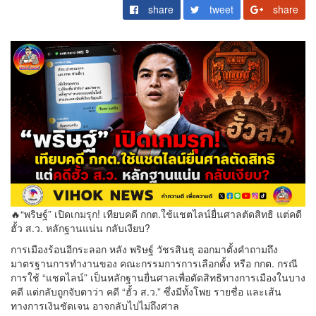
share
tweet
share
🔥“พริษฐ์” เปิดเกมรุก! เทียบคดี กกต.ใช้แชตไลน์ยื่นศาลตัดสิทธิ แต่คดี
ฮั้ว ส.ว. หลักฐานแน่น กลับเงียบ?
การเมืองร้อนอีกระลอก หลัง พริษฐ์ วัชรสินธุ ออกมาตั้งคำถามถึง
มาตรฐานการทำงานของ คณะกรรมการการเลือกตั้ง หรือ กกต. กรณี
การใช้ “แชตไลน์” เป็นหลักฐานยื่นศาลเพื่อตัดสิทธิทางการเมืองในบาง
คดี แต่กลับถูกจับตาว่า คดี “ฮั้ว ส.ว.” ซึ่งมีทั้งโพย รายชื่อ และเส้น
ทางการเงินชัดเจน อาจกลับไปไม่ถึงศาล