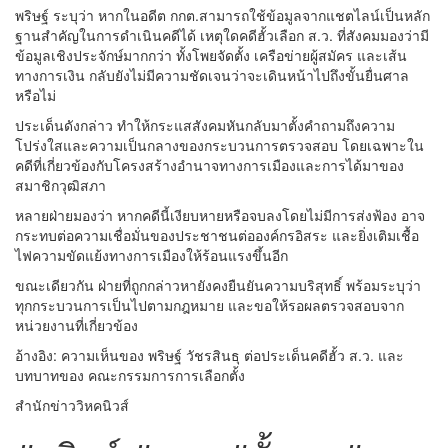
พริษฐ์ ระบุว่า หากในอดีต กกต.สามารถใช้ข้อมูลจากแชตไลน์เป็นหลัก
ฐานสำคัญในการดำเนินคดีได้ เหตุใดคดีฮั้วเลือก ส.ว. ที่สังคมมองว่ามี
ข้อมูลเชิงประจักษ์มากกว่า ทั้งโพยจัดตั้ง เครือข่ายผู้สมัคร และเส้น
ทางการเงิน กลับยังไม่มีความชัดเจนว่าจะเดินหน้าไปถึงขั้นยื่นศาล
หรือไม่
ประเด็นดังกล่าว ทำให้กระแสสังคมหันกลับมาตั้งคำถามถึงความ
โปร่งใสและความเป็นกลางของกระบวนการตรวจสอบ โดยเฉพาะใน
คดีที่เกี่ยวข้องกับโครงสร้างอำนาจทางการเมืองและการได้มาของ
สมาชิกวุฒิสภา
หลายฝ่ายมองว่า หากคดีนี้เงียบหายหรือจบลงโดยไม่มีการส่งฟ้อง อาจ
กระทบต่อความเชื่อมั่นของประชาชนต่อองค์กรอิสระ และยิ่งเติมเชื้อ
ไฟความขัดแย้งทางการเมืองให้ร้อนแรงขึ้นอีก
ขณะเดียวกัน ฝ่ายที่ถูกกล่าวหายังคงยืนยันความบริสุทธิ์ พร้อมระบุว่า
ทุกกระบวนการเป็นไปตามกฎหมาย และขอให้รอผลตรวจสอบจาก
หน่วยงานที่เกี่ยวข้อง
อ้างอิง: ความเห็นของ พริษฐ์ วัชรสินธุ ต่อประเด็นคดีฮั้ว ส.ว. และ
บทบาทของ คณะกรรมการการเลือกตั้ง
สำนักข่าววิหคนิวส์