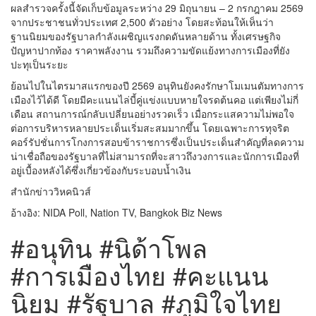
ผลสำรวจครั้งนี้จัดเก็บข้อมูลระหว่าง 29 มิถุนายน – 2 กรกฎาคม 2569
จากประชาชนทั่วประเทศ 2,500 ตัวอย่าง โดยสะท้อนให้เห็นว่า
ฐานนิยมของรัฐบาลกำลังเผชิญแรงกดดันหลายด้าน ทั้งเศรษฐกิจ
ปัญหาปากท้อง ราคาพลังงาน รวมถึงความขัดแย้งทางการเมืองที่ยัง
ปะทุเป็นระยะ
ย้อนไปในไตรมาสแรกของปี 2569 อนุทินยังคงรักษาโมเมนตัมทางการ
เมืองไว้ได้ดี โดยมีคะแนนไล่บี้คู่แข่งแบบหายใจรดต้นคอ แต่เพียงไม่กี่
เดือน สถานการณ์กลับเปลี่ยนอย่างรวดเร็ว เมื่อกระแสความไม่พอใจ
ต่อการบริหารหลายประเด็นเริ่มสะสมมากขึ้น โดยเฉพาะการทุจริต
คอร์รัปชั่นการโกงการสอบข้าราชการซึ่งเป็นประเด็นสำคัญที่ลดความ
น่าเชื่อถือของรัฐบาลที่ไม่สามารถที่จะสาวถึงวงการและนักการเมืองที่
อยู่เบื้องหลังได้ซึ่งเกี่ยวข้องกับระบอบน้ำเงิน
สำนักข่าววิหคนิวส์
อ้างอิง: NIDA Poll, Nation TV, Bangkok Biz News
#อนุทิน #นิด้าโพล
#การเมืองไทย #คะแนน
นิยม #รัฐบาล #ภูมิใจไทย