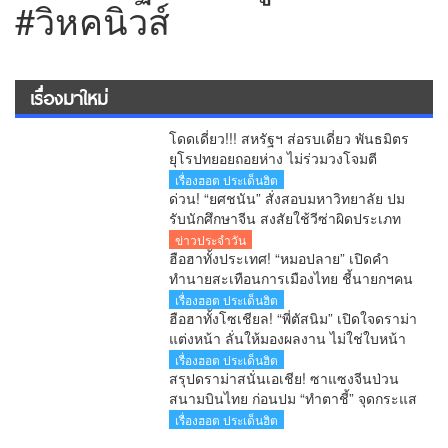
#วิหคนิวส์
เรื่องมาใหม่
โดดเดี่ยว!!! สหรัฐฯ ส่อรบเดี่ยว พันธมิตร
ยุโรปทยอยถอยห่าง ไม่ร่วมวงโจมตี
อิหร่าน
เรื่องฮอต ประเด็นฮิต
ด่วน! “ยศชนัน” สั่งสอบมหาวิทยาลัย ปม
รับนักศึกษาจีน สงสัยใช้วีซ่าผิดประเภท
ลั่นพบจะเอาผิด
ข่าวประจำวัน
ฮือฮาทั้งประเทศ! “หมอปลาย” เปิดคำ
ทำนายสะเทือนการเมืองไทย ชี้นายกฯคน
ใหม่ หนุ่มหน้าใหม่ พรรคใหม่ โปรไฟล์
เรื่องฮอต ประเด็นฮิต
แกร่ง แบ็กแน่น ท่านยมบอก
ฮือฮาทั้งโซเชียล! “พี่ตัสนิม” เปิดใจดราม่า
แต่งหน้า ลั่นให้มองผลงาน ไม่ใช่ใบหน้า
เตือนคอมเมนต์เกินเลยระวังผิดกฎหมาย
เรื่องฮอต ประเด็นฮิต
สรุปดราม่าสนั่นเอเชีย! ซาแซงจีนป่วน
สนามบินไทย ก่อนปม “ทำตาชี้” จุดกระแส
เดือดข้ามประเทศ
เรื่องฮอต ประเด็นฮิต