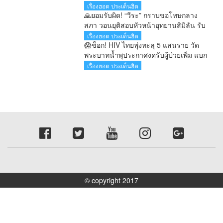
เรื่องฮอต ประเด็นฮิต
🙏ยอมรับผิด! “วีระ” กราบขอโทษกลาง
สภา วอนยุติสอบหัวหน้าอุทยานสิมิลัน รับ
จำปีเข้าพักคลาดเคลื่อน
เรื่องฮอต ประเด็นฮิต
😱ช็อก! HIV ไทยพุ่งทะลุ 5 แสนราย วัด
พระบาทน้ำพุประกาศงดรับผู้ป่วยเพิ่ม แบก
ภาระดูแลกว่า 200 ชีวิต
เรื่องฮอต ประเด็นฮิต
© copyright 2017