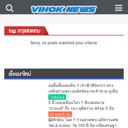
tag: อาวุธสงคราม
Sorry, no posts matched your criteria.
เรื่องมาใหม่
อมยิ้มทั้งแผ่นดิน !! เจ้าฟ้าทีปังกรฯ ทรง
เสด็จส่วนพระองค์สลัดมาดเจ้าชาย จูงมือ
พระสหายสนิทชาวญี่ปุ่นเปิดตัวหวานชื่น
ไลฟ์สไตล์
กลางกรุง ประกาศชัดเจน “ผมกำลังจีบอยู่”
3 นิ้วจ่อเคลื่อนไหว !! ยื่นจดหมาย
“อานนท์” ถึง รมว.ยุติธรรม พร้อม 3 ข้อ
เรียกร้อง ระงับแยกขังนักโทษคดี ม.112
ข่าวประจำวัน
หลังกรมคุกแจงแค่ลดการแออัด
😱ทักษิณ โผล่ !! ร่วมสวดพระอภิธรรมศพ
‘พล.ต.ท.ผ่อน’ วัย 103 ปี บิดาเมียเศรษฐา