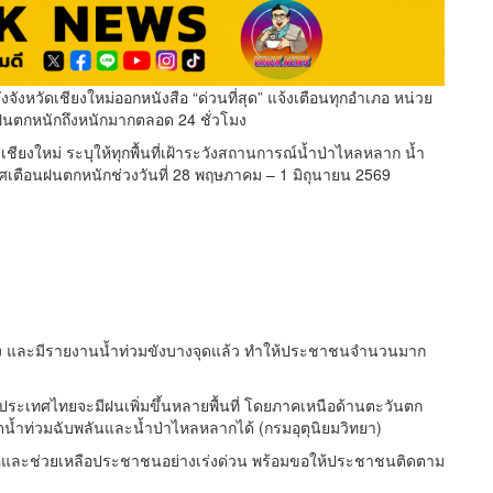
จังหวัดเชียงใหม่ออกหนังสือ “ด่วนที่สุด” แจ้งเตือนทุกอำเภอ หน่วย
ฝนตกหนักถึงหนักมากตลอด 24 ชั่วโมง
ชียงใหม่ ระบุให้ทุกพื้นที่เฝ้าระวังสถานการณ์น้ำป่าไหลหลาก น้ำ
ศเตือนฝนตกหนักช่วงวันที่ 28 พฤษภาคม – 1 มิถุนายน 2569
เนื่อง และมีรายงานน้ำท่วมขังบางจุดแล้ว ทำให้ประชาชนจำนวนมาก
.ย. ประเทศไทยจะมีฝนเพิ่มขึ้นหลายพื้นที่ โดยภาคเหนือด้านตะวันตก
ิดน้ำท่วมฉับพลันและน้ำป่าไหลหลากได้ (กรมอุตุนิยมวิทยา)
ับมือและช่วยเหลือประชาชนอย่างเร่งด่วน พร้อมขอให้ประชาชนติดตาม