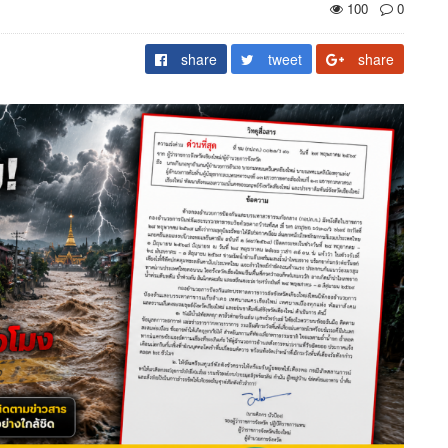
100
0
share
tweet
share