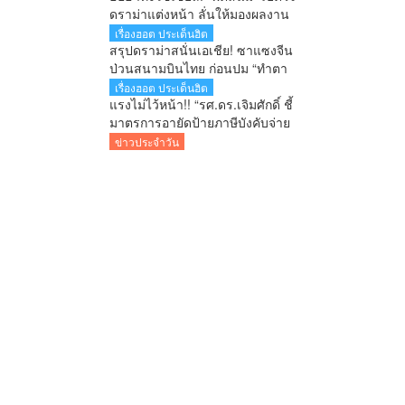
ยมบอก
ดราม่าแต่งหน้า ลั่นให้มองผลงาน
ไม่ใช่ใบหน้า เตือนคอมเมนต์เกิน
เรื่องฮอต ประเด็นฮิต
เลยระวังผิดกฎหมาย
สรุปดราม่าสนั่นเอเชีย! ซาแซงจีน
ป่วนสนามบินไทย ก่อนปม “ทำตา
ชี้” จุดกระแสเดือดข้ามประเทศ
เรื่องฮอต ประเด็นฮิต
แรงไม่ไว้หน้า!! “รศ.ดร.เจิมศักดิ์ ชี้
มาตรการอายัดป้ายภาษีบังคับจ่าย
ใบสั่ง รัฐกำลังลงโทษประชาชน
ข่าวประจำวัน
ก่อนศาลตัดสิน