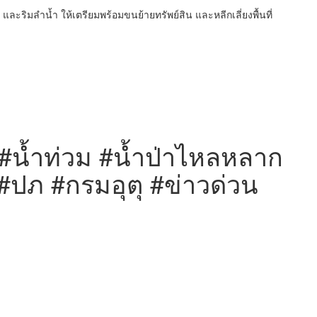
ขา และริมลำน้ำ ให้เตรียมพร้อมขนย้ายทรัพย์สิน และหลีกเลี่ยงพื้นที่
 #น้ำท่วม #น้ำป่าไหลหลาก
 #ปภ #กรมอุตุ #ข่าวด่วน