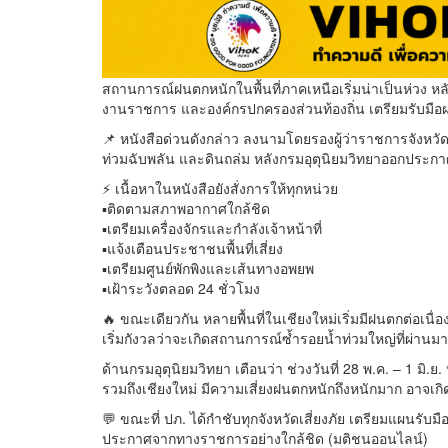
สถานการณ์ฝนตกหนักในพื้นที่ภาคเหนือเริ่มน่าเป็นห่วง หลัง
งานราชการ และองค์กรปกครองส่วนท้องถิ่น เตรียมรับมือ
📌 หนังสือด่วนดังกล่าว ลงนามโดยรองผู้ว่าราชการจังหวัดเ
ท่วมฉับพลัน และดินถล่ม หลังกรมอุตุนิยมวิทยาออกประกา
⚡ เนื้อหาในหนังสือยังสั่งการให้ทุกหน่วย
▪️ติดตามสภาพอากาศใกล้ชิด
▪️เตรียมเครื่องจักรและกำลังเจ้าหน้าที่
▪️แจ้งเตือนประชาชนพื้นที่เสี่ยง
▪️เตรียมศูนย์พักพิงและเส้นทางอพยพ
▪️เฝ้าระวังตลอด 24 ชั่วโมง
🔥 ขณะเดียวกัน หลายพื้นที่ในเชียงใหม่เริ่มมีฝนตกต่อ
เริ่มกังวลว่าจะเกิดสถานการณ์ซ้ำรอยน้ำท่วมใหญ่ที่ผ่านมา
ด้านกรมอุตุนิยมวิทยา เตือนว่า ช่วงวันที่ 28 พ.ค. – 1 มิ
รวมถึงเชียงใหม่ มีความเสี่ยงฝนตกหนักถึงหนักมาก อาจเก
💬 ขณะที่ ปภ. ได้กำชับทุกจังหวัดเสี่ยงภัย เตรียมแผนร
ประกาศจากทางราชการอย่างใกล้ชิด (มติชนออนไลน์)