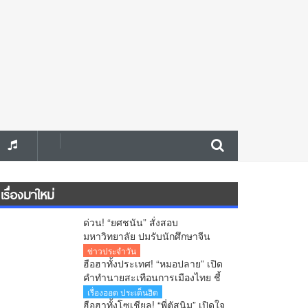
เรื่องมาใหม่
ด่วน! “ยศชนัน” สั่งสอบ
มหาวิทยาลัย ปมรับนักศึกษาจีน
สงสัยใช้วีซ่าผิดประเภท ลั่นพบจะ
ข่าวประจำวัน
เอาผิด
ฮือฮาทั้งประเทศ! “หมอปลาย” เปิด
คำทำนายสะเทือนการเมืองไทย ชี้
นายกฯคนใหม่ หนุ่มหน้าใหม่ พรรค
เรื่องฮอต ประเด็นฮิต
ใหม่ โปรไฟล์แกร่ง แบ็กแน่น ท่าน
ฮือฮาทั้งโซเชียล! “พี่ตัสนิม” เปิดใจ