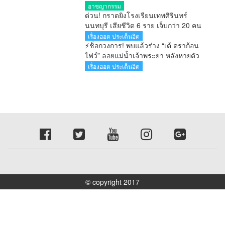
รายงานคดียาไม่ตรงความจริง ไม่รอ
อาชญากรรม
ลงอาญา
ด่วน! กราดยิงโรงเรียนเทพศิรินทร์
นนทบุรี เสียชีวิต 6 ราย เจ็บกว่า 20 คน
ตำรวจคุมสถานการณ์ได้แล้ว
เรื่องฮอต ประเด็นฮิต
⚡ช็อกวงการ! พบแล้วร่าง “เต้ ดราก้อน
ไฟว์” ลอยแม่น้ำเจ้าพระยา หลังหายตัว
ปริศนาตั้งแต่เช้ามืด
เรื่องฮอต ประเด็นฮิต
© copyright 2017