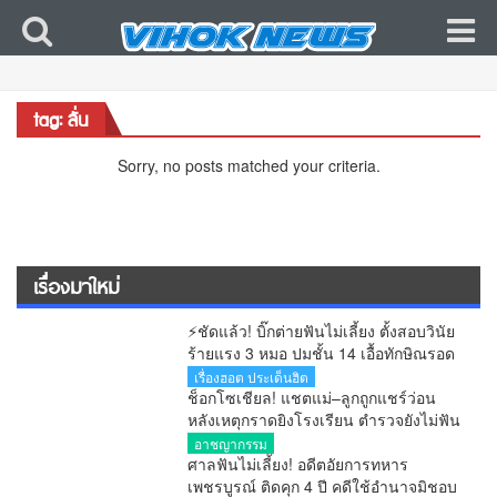
tag: ลั่น
Sorry, no posts matched your criteria.
เรื่องมาใหม่
⚡ชัดแล้ว! บิ๊กต่ายฟันไม่เลี้ยง ตั้งสอบวินัย
ร้ายแรง 3 หมอ ปมชั้น 14 เอื้อทักษิณรอด
คุก หลังศาลตัดสินแล้ว
เรื่องฮอต ประเด็นฮิต
ช็อกโซเชียล! แชตแม่–ลูกถูกแชร์ว่อน
หลังเหตุกราดยิงโรงเรียน ตำรวจยังไม่ฟัน
ธงของจริง
อาชญากรรม
ศาลฟันไม่เลี้ยง! อดีตอัยการทหาร
เพชรบูรณ์ ติดคุก 4 ปี คดีใช้อำนาจมิชอบ