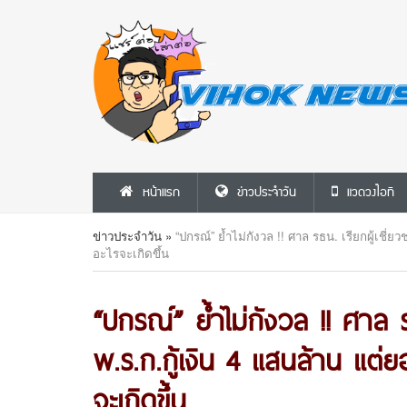
หน้าแรก
ข่าวประจำวัน
แวดวงไอที
ข่าวประจำวัน
»
“ปกรณ์” ย้ำไม่กังวล !! ศาล รธน. เรียกผู้เชี่ย
อะไรจะเกิดขึ้น
“ปกรณ์” ย้ำไม่กังวล !! ศาล ร
พ.ร.ก.กู้เงิน 4 แสนล้าน แต่ยอ
จะเกิดขึ้น