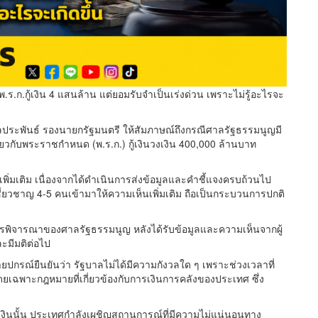
 พ.ร.ก.กู้เงิน 4 แสนล้าน แต่ยอมรับจำเป็นเร่งด่วน เพราะไม่รู้อะไรจะ
 นิลประพันธ์ รองนายกรัฐมนตรี ให้สัมภาษณ์ถึงกรณีศาลรัฐธรรมนูญมี
กี่ยวกับพระราชกำหนด (พ.ร.ก.) กู้เงินวงเงิน 400,000 ล้านบาท
เพิ่มเติม เนื่องจากได้ดำเนินการส่งข้อมูลและคำชี้แจงครบถ้วนไป
เชี่ยวชาญ 4-5 คนเข้ามาให้ความเห็นเพิ่มเติม ถือเป็นกระบวนการปกติ
บการพิจารณาของศาลรัฐธรรมนูญ หลังได้รับข้อมูลและความเห็นจากผู้
ะมีมติต่อไป
ยปกรณ์ยืนยันว่า รัฐบาลไม่ได้มีความกังวลใด ๆ เพราะช่วงเวลาที่
เฉพาะกฎหมายที่เกี่ยวข้องกับการเงินการคลังของประเทศ ซึ่ง
กู้เงินนั้น ประเทศกำลังเผชิญสถานการณ์ที่มีความไม่แน่นอนทาง