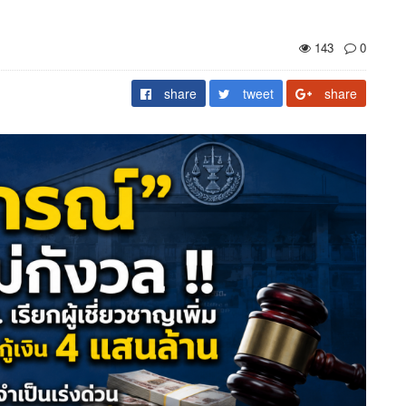
143
0
share
tweet
share