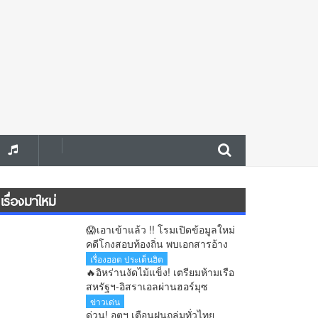
เรื่องมาใหม่
😱เอาเข้าแล้ว !! โรมเปิดข้อมูลใหม่
คดีโกงสอบท้องถิ่น พบเอกสารอ้าง
ชื่อ “อนุทิน” ตั้งแต่สมัยนั่งรองนา
เรื่องฮอต ประเด็นฮิต
ยกฯ
🔥อิหร่านงัดไม้แข็ง! เตรียมห้ามเรือ
สหรัฐฯ-อิสราเอลผ่านฮอร์มุซ
น้ำมันโลกพุ่งทันที
ข่าวเด่น
ด่วน! อุตุฯ เตือนฝนถล่มทั่วไทย