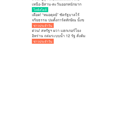
เหนือ-อีสาน-ตะวันออกหนักมาก
กทม.ฝน 70% ใต้คลื่นลมแรง
ไลฟ์สไตล์
เดือด! “หมอตุลย์” ซัดรัฐบาลไร้
จริยธรรม ปมตั้งการ์ดทักษิณ นั้งข
รก.ฝ C11 จี้สอบ ครม. ย้ำกระทบ
ข่าวประจำวัน
ระบบคุณธรรมทั้งประเทศ
ด่วน! สหรัฐฯ ผวา แฮกเกอร์โยง
อิหร่าน ถล่มระบบน้ำ 12 รัฐ สั่งต้ม
น้ำดื่ม ฉายภาพสงครามไซเบอร์
ข่าวประจำวัน
เดือด