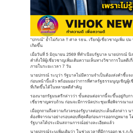
“ปกรณ์” ย้ำไม่กังวล !! ศาล รธน. เรียกผู้เชี่ยวชาญเพิ่ม ปม
เกิดขึ้น
เมื่อวันที่ 5 มิถุนายน 2569 ที่ทำเนียบรัฐบาล นายปกรณ์
คำสั่งให้ผู้เชี่ยวชาญเพิ่มเติมความเห็นทางวิชาการในคดีเ
ภายในระยะเวลา 7 วัน
นายปกรณ์ ระบุว่า รัฐบาลไม่มีความจำเป็นต้องส่งคำชี้แจง
ก่อนหน้านี้แล้ว พร้อมมองว่าการที่ศาลรัฐธรรมนูญเชิญผู้
ที่เกิดขึ้นได้ในหลายคดีสำคัญ
รองนายกรัฐมนตรีกล่าวว่า ขั้นตอนต่อจากนี้จะขึ้นอยู่กั
เชี่ยวชาญครบถ้วน ก่อนจะมีการนัดประชุมเพื่อพิจารณาแล
เมื่อถูกถามถึงความกังวลของรัฐบาลต่อประเด็นดังกล่าว นา
ต้องพิจารณาอย่างรอบคอบที่สุดคือก่อนการออกกฎหมาย โดย
รัฐบาลได้ประเมินสถานการณ์อย่างละเอียดแล้ว
นายปกรณ์ระบุเพิ่มเติมว่า ในช่วงเวลาที่มีการออก พ.ร.ก.