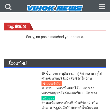
tag: ผังเมือง
Sorry, no posts matched your criteria.
เรื่องมาใหม่
🔴 ช็อกวงการยุติธรรม!! ผู้พิพากษาอาวุโส
ศาลจังหวัดบุรีรัมย์ เสียชีวิตในบ้าน
ครอบครัวเผยเครียดงาน–เก็บตัวนาน 1
ข่าวประจำวัน
เดือน
🚨 ด่วน !! ทหารไทยยิงโต้ 8 นัด หลัง
ทหารกัมพูชาโผล่บังเกอร์ยิง 3 นัด ห่าง
ฐานไทยเพียง 150 เมตร
สกู๊ปข่าว
🚨 สะเทือนการเมือง!! “นันทิวัฒน์” เปิด
คำถาม “รัฐพันลึก?” จับตาสีน้ำเงินหมด