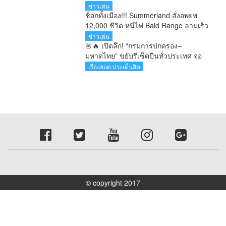
เครดิต เกมเปลี่ยนขั้ว–เปลี่ยนรัฐบาลกำลัง
ข่าวเด่น
มา
ช็อกทั้งเมือง!!! Summerland สั่งอพยพ
12,000 ชีวิต หนีไฟ Bald Range ลามเร็ว
เกินตั้งตัว
ข่าวเด่น
🚨🔥 เปิดลึก! “กรมการปกครอง–
มหาดไทย” ขยับรีเซ็ตปืนทั่วประเทศ จ่อ
นิรโทษกรรมปืนผิดกฎหมาย–เสนอเรียก
เรื่องฮอต ประเด็นฮิต
ปืนถูกกฎหมายตรวจใน 180 วัน ฝ่าย
กฎหมายเบรก เสี่ยงเกินอำนาจ
© copyright 2017