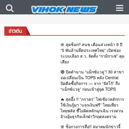
ข่าวเด่น
🚨 สุดช็อก!! สนช.เตือนล่วงหน้า 9 ปี
“5 พันล้านยึดประเทศไทย” เปิดช่อง
ระบบเลือก ส.ว. จัดตั้ง “กามิกาเซ่” คุม
เสียง
🔴 ปิดตำนาน “แม็กซ์แวลู”! 30 สาขา
จ่อเปลี่ยนเป็น TOPS หลัง Central
ปิดดีลซื้อกิจการ — จาก “จัสโก้” ถึง
“แม็กซ์แวลู” ก่อนเข้าสู่ยุค TOPS
🔥 สุดอึ้ง !! “ภราดร” ไฟเขียวหลักการ
ใช้เงินกู้มา “แจกเงินฟรี” ไทยเที่ยว
ไทยพลัส ชี้ไม่ผิดหลักฉุกเฉิน เร่งด่วน
อ้างอุ้มธุรกิจเล็กฝ่าวิกฤตสงคราม
🚨 ช็อกวงการสื่อ!! สมาคมนักข่าวจี้