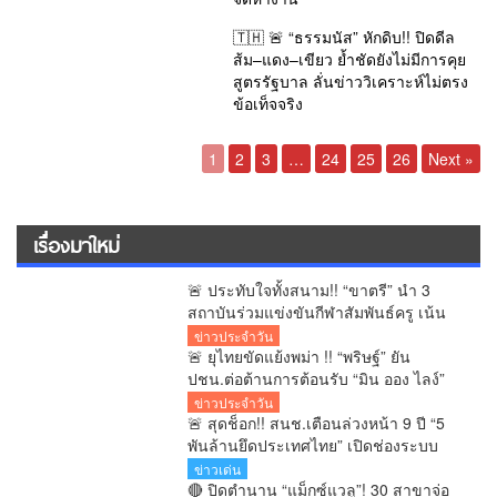
🇹🇭 🚨 “ธรรมนัส” หักดิบ!! ปิดดีล
ส้ม–แดง–เขียว ย้ำชัดยังไม่มีการคุย
สูตรรัฐบาล ลั่นข่าววิเคราะห์ไม่ตรง
ข้อเท็จจริง
1
2
3
…
24
25
26
Next »
เรื่องมาใหม่
🚨 ประทับใจทั้งสนาม!! “ขาตรี” นำ 3
สถาบันร่วมแข่งขันกีฬาสัมพันธ์ครู เน้น
น้ำใจนักกีฬา–รู้แพ้รู้ชนะ–เคารพคำตัดสิน
ข่าวประจำวัน
🚨 ยุไทยขัดแย้งพม่า !! “พริษฐ์” ยัน
ปชน.ต่อต้านการต้อนรับ “มิน ออง ไลง์”
อ้างมติอาเซียน
ข่าวประจำวัน
🚨 สุดช็อก!! สนช.เตือนล่วงหน้า 9 ปี “5
พันล้านยึดประเทศไทย” เปิดช่องระบบ
เลือก ส.ว. จัดตั้ง “กามิกาเซ่” คุมเสียง
ข่าวเด่น
🔴 ปิดตำนาน “แม็กซ์แวลู”! 30 สาขาจ่อ