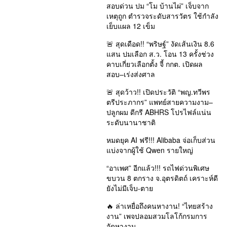
สอบด่วน ปม “โม บ้านไผ่” เจ็บจาก
เหตุถูก ตำรวจระดับสารวัตร ใช้กำลัง
เย็บแผล 12 เข็ม
🚨 สุดเดือด!! “พริษฐ์” งัดเส้นเงิน 8.6
แสน ปมเลือก ส.ว. โอน 13 ครั้งช่วง
คาบเกี่ยวเลือกตั้ง จี้ กกต. เปิดผล
สอบ–เร่งส่งศาล
🚨 สุดว้าว!! เปิดประวัติ “พญ.ทวีพร
ตรีประภากร” แพทย์สายความงาม–
ปลูกผม ดีกรี ABHRS โปรไฟล์แน่น
ระดับนานาชาติ
หมดยุค AI ฟรี!!! Alibaba จ่อเก็บส่วน
แบ่งจากผู้ใช้ Qwen รายใหญ่
“อาเพศ” อีกแล้ว!!! รถไฟด่วนพิเศษ
ขบวน 8 ตกราง จ.อุตรดิตถ์ เคราะห์ดี
ยังไม่มีเจ็บ-ตาย
🔥 ล่าเหยื่อถึงคนหางาน! “ไทยสร้าง
งาน” เพจปลอมสวมโลโก้กรมการ
จัดหางาน