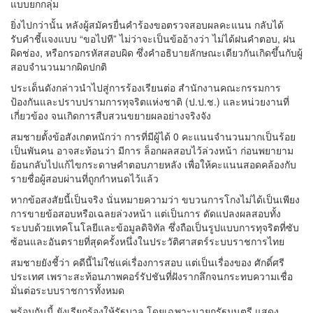
แบบยกกลุ่ม
ยิ่งไปกว่านั้น หลังผู้สมัครยื่นคำร้องขอตรวจสอบผลคะแนน กลับได้
รับคำชี้แจงแบบ “ขอไปที” ไม่ว่าจะเป็นข้ออ้างว่า ไม่ได้ฝนคำตอบ, ฝน
ผิดช่อง, หรือกรอกรหัสสอบผิด ซึ่งคำอธิบายลักษณะเดียวกันเกิดขึ้นกับผู้
สอบจำนวนมากผิดปกติ
ประเด็นดังกล่าวนำไปสู่การร้องเรียนต่อ สำนักงานคณะกรรมการ
ป้องกันและปราบปรามการทุจริตแห่งชาติ (ป.ป.ช.) และหน่วยงานที่
เกี่ยวข้อง จนเกิดการสืบสวนขยายผลอย่างจริงจัง
สมชายตั้งข้อสังเกตหนักว่า การที่มีผู้ได้ 0 คะแนนจำนวนมากเป็นร้อย
เป็นพันคน อาจสะท้อนว่า มีการ ล็อกผลสอบไว้ล่วงหน้า ก่อนพยายาม
ย้อนกลับไปแก้ไขกระดาษคำตอบภายหลัง เพื่อให้คะแนนสอดคล้องกับ
รายชื่อผู้สอบผ่านที่ถูกกำหนดไว้แล้ว
หากข้อสงสัยนี้เป็นจริง นั่นหมายความว่า ขบวนการโกงไม่ได้เป็นเพียง
การขายข้อสอบหรือเฉลยล่วงหน้า แต่เป็นการ ดัดแปลงผลสอบทั้ง
ระบบด้วยเทคโนโลยีและข้อมูลดิจิทัล ซึ่งถือเป็นรูปแบบการทุจริตที่ซับ
ซ้อนและอันตรายที่สุดครั้งหนึ่งในประวัติศาสตร์ระบบราชการไทย
สมชายยังชี้ว่า คดีนี้ไม่ใช่แค่เรื่องการสอบ แต่เป็นเรื่องของ ศักดิ์ศรี
ประเทศ เพราะสะท้อนภาพคอร์รัปชันที่ฝังรากลึกจนกระทบความเชื่อ
มั่นต่อระบบราชการทั้งหมด
พร้อมกันนี้ ยังเรียกร้องให้รัฐบาล โดยเฉพาะนายกรัฐมนตรี แสดง