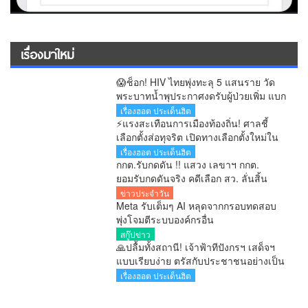
เรื่องมาใหม่
😱ช็อก! HIV ไทยพุ่งทะลุ 5 แสนราย วัด
พระบาทน้ำพุประกาศงดรับผู้ป่วยเพิ่ม แบก
ภาระดูแลกว่า 200 ชีวิต
เรื่องฮอต ประเด็นฮิต
⚡แรงสะเทือนการเมืองท้องถิ่น! ศาลชี้
เลือกตั้งส่อทุจริต เปิดทางเลือกตั้งใหม่ใน
60 วัน
เรื่องฮอต ประเด็นฮิต
กกต.รับกดดัน !! แสวง เลขาฯ กกต.
ยอมรับกดดันจริง คดีเลือก สว. ลั่นสิ้น
เดือนสิงหาคมรู้ผลทุกคำร้อง
ข่าวประจำวัน
Meta รับเต็มๆ AI หลุดจากกรอบทดสอบ
พุ่งโจมตีระบบองค์กรอื่น
สกู๊ปข่าว
🙏ปลื้มทั้งสถานี! เจ้าฟ้าทีปังกรฯ เสด็จฯ
แบบเรียบง่าย ตรัสกับประชาชนอย่างเป็น
กันเอง
เรื่องฮอต ประเด็นฮิต