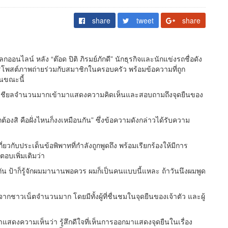
share
tweet
share
อนไลน์ หลัง “ต๊อด ปิติ ภิรมย์ภักดี” นักธุรกิจและนักแข่งรถชื่อดัง
รโพสต์ภาพถ่ายร่วมกับสมาชิกในครอบครัว พร้อมข้อความที่ถูก
ในขณะนี้
นโซเชียลจำนวนมากเข้ามาแสดงความคิดเห็นและสอบถามถึงจุดยืนของ
ต้องสิ คือฝั่งไหนก็งงเหมือนกัน” ซึ่งข้อความดังกล่าวได้รับความ
่ยวกับประเด็นข้อพิพาทที่กำลังถูกพูดถึง พร้อมเรียกร้องให้มีการ
ตอบเพิ่มเติมว่า
มกัน ป้าก็รู้จักผมมานานพอควร ผมก็เป็นคนแบบนี้แหละ ถ้าวันนึงผมพูด
กชาวเน็ตจำนวนมาก โดยมีทั้งผู้ที่ชื่นชมในจุดยืนของเจ้าตัว และผู้
สดงความเห็นว่า รู้สึกดีใจที่เห็นการออกมาแสดงจุดยืนในเรื่อง