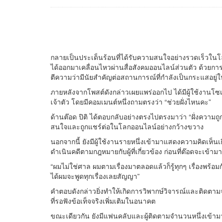
กลายเป็นประเด็นร้อนที่ได้รับความสนใจอย่างรวดเร็วในโลกอ
ได้ออกมาเคลื่อนไหวผ่านสื่อสังคมออนไลน์ส่วนตัว ด้วยกา
ตีความว่ามีนัยสำคัญต่อสถานการณ์ที่กำลังเป็นกระแสอยู่
ภายหลังจากโพสต์ดังกล่าวเผยแพร่ออกไป ได้มีผู้ใช้งา
เจ้าตัว โดยมีคอมเมนต์หนึ่งถามตรงว่า “ช่วยฝั่งไหนคะ”
ด้านต๊อด ปิติ ได้ตอบกลับอย่างตรงไปตรงมาว่า “ฝั่งความถูก
สนใจและถูกแชร์ต่อในโลกออนไลน์อย่างกว้างขวาง
นอกจากนี้ ยังมีผู้ใช้งานรายหนึ่งเข้ามาแสดงความคิดเห็นเกี
ดำเนินคดีตามกฎหมายกับผู้ที่เกี่ยวข้อง ก่อนที่ต๊อดจะเข้ามา
“ผมไม่ใช่ศาล ผมตามเรื่องมาตลอดแล้วก็รู้ทุกๆ เรื่องพร้อ
ได้ผมจะพูดทุกเรื่องเลยสัญญา”
คำตอบดังกล่าวยิ่งทำให้เกิดการวิพากษ์วิจารณ์และติดตามจา
ที่รอฟังข้อเท็จจริงเพิ่มเติมในอนาคต
ขณะเดียวกัน ยังมีแฟนคลับและผู้ติดตามจำนวนหนึ่งเข้ามาแ