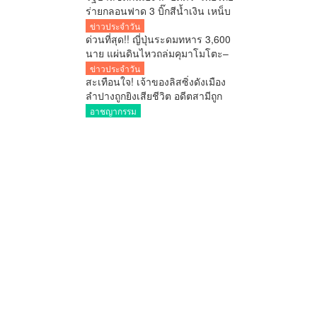
สอบ
ร่ายกลอนฟาด 3 บิ๊กสีน้ำเงิน เหน็บ
รักกันปานจะกลืน “เขากระโดง”
ข่าวประจำวัน
ด่วนที่สุด!! ญี่ปุ่นระดมทหาร 3,600
นาย แผ่นดินไหวถล่มคุมาโมโตะ–
ห้างอิออนพัง เกรงมีผู้เสียชีวิต
ข่าวประจำวัน
จำนวนมาก
สะเทือนใจ! เจ้าของลิสซิ่งดังเมือง
ลำปางถูกยิงเสียชีวิต อดีตสามีถูก
ควบคุมตัว
อาชญากรรม