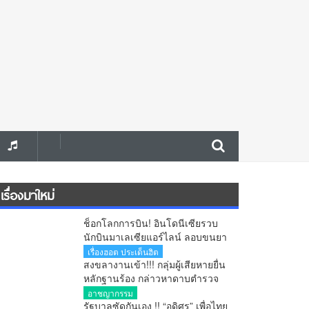
เรื่องมาใหม่
ช็อกโลกการบิน! อินโดนีเซียรวบ
นักบินมาเลเซียแอร์ไลน์ ลอบขนยา
อี 26 กิโลกรัม คาสนามบิน
เรื่องฮอต ประเด็นฮิต
สงขลางานเข้า!!! กลุ่มผู้เสียหายยื่น
หลักฐานร้อง กล่าวหาดาบตำรวจ
เอี่ยวบังคับถ่ายคลิปอนาจาร ขู่ยัด
อาชญากรรม
ยา มีผู้เสียหายหลายราย เร่งตรวจ
รัฐบาลซัดกันเอง !! “อดิศร” เพื่อไทย