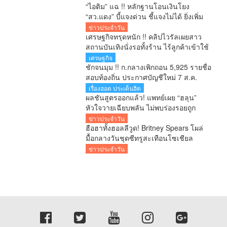
“ไอติม” แฉ !! หลักฐานโอนเงินโยง
“สว.แดง” บี้แจงด่วน ชี้แจงไม่ได้ ยิ่งเพิ่ม
ข้อสงสัยคดีเลือก สว.
ข่าวประจำวัน
เศรษฐกิจทรุดหนัก !! คลิปไวรัลเผยสาว
สถานบันเทิงนั่งรอทั้งร้าน ไร้ลูกค้าเข้าใช้
บริการ โซเชียลสะท้อนกำลังซื้อหดตัว
เศรษฐกิจ
ชักจนมุม !! ก.กลางเพิกถอน 5,925 รายชื่อ
สอบท้องถิ่น ประกาศบัญชีใหม่ 7 ส.ค.
ยืนยันพร้อมสู้ทุกคดี หลังอดีตอธิบดีโดน 6
เรื่องฮอต ประเด็นฮิต
ข้อหา
ผลชันสูตรออกแล้ว! แพทย์เผย “ฮลุน”
หัวใจวายเฉียบพลัน ไม่พบร่องรอยถูก
ทำร้าย รอผลสารพิษยืนยันอีก 1-2 สัปดาห์
ข่าวประจำวัน
ฮือฮาทั้งฮอลลีวูด! Britney Spears โผล่
มื้อกลางวันชุดซีทรูสะเทือนโซเชียล
ข่าวประจำวัน