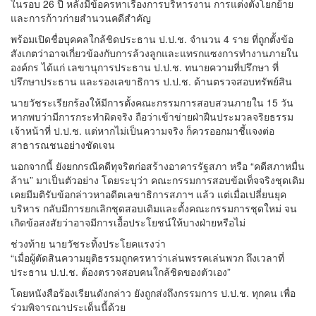
ในรอบ 26 ปี หลังมีข้อครหาเรื่องการบริหารงาน การแต่งตั้งโยกย้าย
และการก้าวก่ายสำนวนคดีสำคัญ
พร้อมเปิดชื่อบุคคลใกล้ชิดประธาน ป.ป.ช. จำนวน 4 ราย ที่ถูกตั้งข้อ
สังเกตว่าอาจเกี่ยวข้องกับการล้วงลูกและแทรกแซงการทำงานภายใน
องค์กร ได้แก่ เลขานุการประธาน ป.ป.ช. ทนายความที่ปรึกษา ที่
ปรึกษาประธาน และรองเลขาธิการ ป.ป.ช. ด้านตรวจสอบทรัพย์สิน
นายวัชระเรียกร้องให้มีการตั้งคณะกรรมการสอบสวนภายใน 15 วัน
หากพบว่ามีการกระทำผิดจริง ถือว่าเข้าข่ายฝ่าฝืนประมวลจริยธรรม
เจ้าหน้าที่ ป.ป.ช. แต่หากไม่เป็นความจริง ก็ควรออกมาชี้แจงต่อ
สาธารณชนอย่างชัดเจน
นอกจากนี้ ยังยกกรณีคดีทุจริตก่อสร้างอาคารรัฐสภา หรือ “คดีสภาหมื่น
ล้าน” มาเป็นตัวอย่าง โดยระบุว่า คณะกรรมการสอบข้อเท็จจริงชุดเดิม
เคยมีมติรับข้อกล่าวหาอดีตเลขาธิการสภาฯ แล้ว แต่เมื่อเปลี่ยนยุค
บริหาร กลับมีการยกเลิกชุดสอบเดิมและตั้งคณะกรรมการชุดใหม่ จน
เกิดข้อสงสัยว่าอาจมีการเอื้อประโยชน์ให้บางฝ่ายหรือไม่
ช่วงท้าย นายวัชระทิ้งประโยคแรงว่า
“เมื่อผู้ตัดสินความยุติธรรมถูกครหาว่าเล่นพรรคเล่นพวก ถึงเวลาที่
ประธาน ป.ป.ช. ต้องตรวจสอบคนใกล้ชิดของตัวเอง”
โดยหนังสือร้องเรียนดังกล่าว ยังถูกส่งถึงกรรมการ ป.ป.ช. ทุกคน เพื่อ
ร่วมพิจารณาประเด็นนี้ด้วย