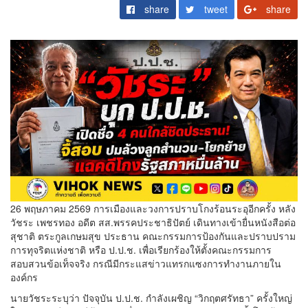
share
tweet
share
26 พฤษภาคม 2569 การเมืองและวงการปราบโกงร้อนระอุอีกครั้ง หลัง
วัชระ เพชรทอง อดีต สส.พรรคประชาธิปัตย์ เดินทางเข้ายื่นหนังสือต่อ
สุชาติ ตระกูลเกษมสุข ประธาน คณะกรรมการป้องกันและปราบปราม
การทุจริตแห่งชาติ หรือ ป.ป.ช. เพื่อเรียกร้องให้ตั้งคณะกรรมการ
สอบสวนข้อเท็จจริง กรณีมีกระแสข่าวแทรกแซงการทำงานภายใน
องค์กร
นายวัชระระบุว่า ปัจจุบัน ป.ป.ช. กำลังเผชิญ “วิกฤตศรัทธา” ครั้งใหญ่