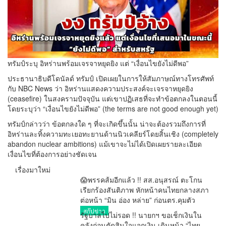
ทรัมป์ระบุ อิหร่านพร้อมเจรจาหยุดยิง แต่ “เงื่อนไขยังไม่ดีพอ”
ประธานาธิบดีโดนัลด์ ทรัมป์ เปิดเผยในการให้สัมภาษณ์ทางโทรศัพท์
กับ NBC News ว่า อิหร่านแสดงความประสงค์จะเจรจาหยุดยิง
(ceasefire) ในสงครามปัจจุบัน แต่เขาปฏิเสธที่จะทำข้อตกลงในตอนนี้
โดยระบุว่า “เงื่อนไขยังไม่ดีพอ” (the terms are not good enough yet)
ทรัมป์กล่าวว่า ข้อตกลงใด ๆ ที่จะเกิดขึ้นนั้น น่าจะต้องรวมถึงการที่
อิหร่านละทิ้งความทะเยอทะยานด้านนิวเคลียร์โดยสิ้นเชิง (completely
abandon nuclear ambitions) แม้เขาจะไม่ได้เปิดเผยรายละเอียด
เงื่อนไขที่ต้องการอย่างชัดเจน
เรื่องมาใหม่
😱พรรคส้มอีกแล้ว !! สส.อนุสรณ์ ตะโกน
เรียกร้องสันติภาพ หักหน้าคนไทยกลางสภา
ต่อหน้า “มิน อ่อง หล่าย” ก่อนตร.คุมตัว
สกู๊ปข่าว
รัฐบาลไปไม่รอด !! นายกฯ ขอเช็กเงินใน
คลังก่อนตัดสินใจแจกเงิน เดินหน้า “ไทย