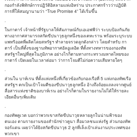
กองกำลังพิทักษ์การปฏิวัติอิสลามแห่งอิหร่าน ประกาศกร้าวว่าปฏิบัติ
การที่ให้สมญานามว่า “True Promise 4” ได้เริ่มขึ้น
.
ในกาตาร์ เจ้าหน้าที่รัฐบาลให้สัมภาษณ์กับเอเอฟพีว่า ระบบป้องกันภัย
ทางอากาศสามารถสกัดขีปนาวุธลูกหนึ่งของเตหะราน พร้อมระบุระบบ
แพทริออตที่ผลิตโดยสหรัฐฯ ทำลายจรวดลูกดังกล่าว โดยสำหรับ กา
ตาร์ เป็นที่ตั้งของฐานทัพอากาศอัลอูเดอิด ที่ตั้งทางทหารของกองทัพ
สหรัฐฯใหญ่ที่สุดในภูมิภาค อย่างไรก็ตามทางกระทรวงมหาดไทยของ
กาตาร์ เปิดเผยในเวลาต่อมา ว่าการโจมตีไม่ก่อความเสียหายใดๆ
.
ส่วนใน บาห์เรน ที่ตั้งแห่งหนึ่งที่เกี่ยวข้องกับกองเรือที่ 5 แห่งกองทัพเรือ
สหรัฐฯ ตกเป็นเป้าโจมตีของขีปนาวุธลูกหนึ่ง อ้างถึงถ้อยแถลงจากศูนย์
สื่อสารแห่งชาติของบาห์เรน อย่างไรก็ตามในรายงานไม่ได้ให้รายละ
เอียดอื่นๆเพิ่มเติม
.
กองทัพคูเวต บอกว่าพวกเขาสกัดขีปนาวุธหลายลูกในน่านฟ้าของ
ตนเอง ตามรายงานของสำนักข่าวคูนา สื่อมวลชนแห่งรัฐ ส่วนกองทัพ
จอร์แดน เผยว่าได้ยิงสกัดขีปนาวุธ 2 ลูกที่เล็งเป้าเล่นงานประเทศของ
พวกเขา