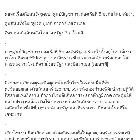
คุยทุกเรื่องกับสนธิ-จุดจบ! ศูนย์บัญชาการกองเรือที่ 5 มะกันในบาห์เรน
ตูมสนั่นทั้งใน ‘คูเวต-ยูเออี-กาตาร์-อิสราเอล’
อิหร่านแก้แค้นหลังโดน ‘สหรัฐฯ-ยิว’ โจมตี
.
ภาพศูนย์บัญชาการกองเรือที่ 5 ของสหรัฐอเมริกาซึ่งตั้งอยู่ในบาห์เรน
ถูกโจมตีด้วย “ขีปนาวุธ” ของอิหร่าน ซึ่งประกาศกร้าวพร้อมตอบโต้
ภายหลังการโจมตีจากฝั่งสหรัฐฯ และอิสราเอล [เอเอฟพี]
.
มีรายงานเกิดเหตุระเบิดตูมสนั่นหวั่นไหวในหลายพื้นที่ทั่ว
ตะวันออกกลางในวันเสาร์ (28 ก.พ. 69) หลังกองกำลังพิทักษ์การปฏิวัติ
อิสลามแห่งอิหร่าน ทำการโจมตีแก้หลายระลอกทั่วภูมิภาค กระตุ้นให้
หลายประเทศต้องเปิดใช้งานระบบป้องกันภัยทางอากาศ ความ
เคลื่อนไหวซึ่งมีขึ้นตามหลัง สหรัฐฯและอิสราเอล เปิดฉากโจมตีใน
เตหะราน
.
เสียงไซเรนเตือนภัยทางอากาศดังระงมทั้งในคูเวต, สหรัฐอาหรับเอมิ
เรตส์, กาตาร์ และบาห์เรน ในตอนช่วงเช้าวันเสาร์ (28ก.พ.) หลังจาก