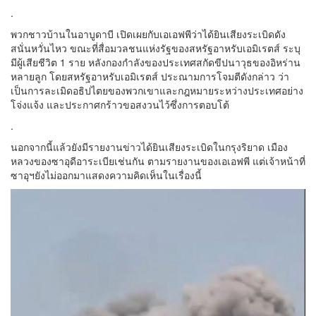
.
พวกชาวบ้านในอาบูดาบี เปิดเผยกับเอเอฟพีว่าได้ยินเสียงระเบิดดัง
สนั่นหวั่นไหว ขณะที่สื่อมวลชนแห่งรัฐของสหรัฐอาหรับเอมิเรตส์ ระบุ
มีผู้เสียชีวิต 1 ราย หลังกองกำลังของประเทศสกัดขีปนาวุธของอิหร่าน
หลายลูก โดยสหรัฐอาหรับเอมิเรตส์ ประณามการโจมตีดังกล่าว ว่า
เป็นการละเมิดอธิปไตยของพวกเขาและกฎหมายระหว่างประเทศอย่าง
โจ่งแจ้ง และประกาศกร้าวขอสงวนไว้ซึ่งการตอบโต้
.
นอกจากนี้แล้วยังมีรายงานข่าวได้ยินเสียงระเบิดในกรุงริยาด เมือง
หลวงของซาอุดีอาระเบียเช่นกัน ตามรายงานของเอเอฟพี แต่เจ้าหน้าที่
ซาอุฯยังไม่ออกมาแสดงความคิดเห็นในเรื่องนี้