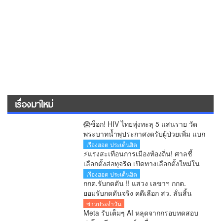
เรื่องมาใหม่
😱ช็อก! HIV ไทยพุ่งทะลุ 5 แสนราย วัด
พระบาทน้ำพุประกาศงดรับผู้ป่วยเพิ่ม แบก
ภาระดูแลกว่า 200 ชีวิต
เรื่องฮอต ประเด็นฮิต
⚡แรงสะเทือนการเมืองท้องถิ่น! ศาลชี้
เลือกตั้งส่อทุจริต เปิดทางเลือกตั้งใหม่ใน
60 วัน
เรื่องฮอต ประเด็นฮิต
กกต.รับกดดัน !! แสวง เลขาฯ กกต.
ยอมรับกดดันจริง คดีเลือก สว. ลั่นสิ้น
เดือนสิงหาคมรู้ผลทุกคำร้อง
ข่าวประจำวัน
Meta รับเต็มๆ AI หลุดจากกรอบทดสอบ