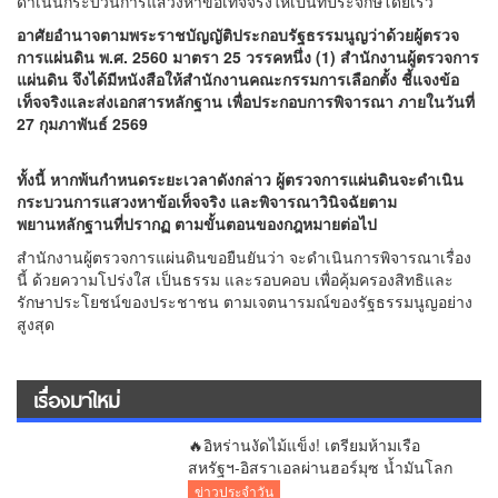
ดำเนินกระบวนการแสวงหาข้อเท็จจริงให้เป็นที่ประจักษ์โดยเร็ว
อาศัยอำนาจตามพระราชบัญญัติประกอบรัฐธรรมนูญว่าด้วยผู้ตรวจ
การแผ่นดิน พ.ศ. 2560 มาตรา 25 วรรคหนึ่ง (1) สำนักงานผู้ตรวจการ
แผ่นดิน จึงได้มีหนังสือให้สำนักงานคณะกรรมการเลือกตั้ง ชี้แจงข้อ
เท็จจริงและส่งเอกสารหลักฐาน เพื่อประกอบการพิจารณา ภายในวันที่
27 กุมภาพันธ์ 2569
ทั้งนี้ หากพ้นกำหนดระยะเวลาดังกล่าว ผู้ตรวจการแผ่นดินจะดำเนิน
กระบวนการแสวงหาข้อเท็จจริง และพิจารณาวินิจฉัยตาม
พยานหลักฐานที่ปรากฏ ตามขั้นตอนของกฎหมายต่อไป
สำนักงานผู้ตรวจการแผ่นดินขอยืนยันว่า จะดำเนินการพิจารณาเรื่อง
นี้ ด้วยความโปร่งใส เป็นธรรม และรอบคอบ เพื่อคุ้มครองสิทธิและ
รักษาประโยชน์ของประชาชน ตามเจตนารมณ์ของรัฐธรรมนูญอย่าง
สูงสุด
เรื่องมาใหม่
🔥อิหร่านงัดไม้แข็ง! เตรียมห้ามเรือ
สหรัฐฯ-อิสราเอลผ่านฮอร์มุซ น้ำมันโลก
พุ่งทันที
ข่าวประจำวัน