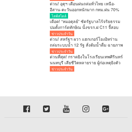
ด่วน! อุตุฯ เตือนฝนถล่มทั่วไทย เหนือ-
อีสาน-ตะวันออกหนักมาก กทม.ฝน 70%
ใต้คลื่นลมแรง
ไลฟ์สไตล์
เดือด! “หมอตุลย์” ซัดรัฐบาลไร้จริยธรรม
ปมตั้งการ์ดทักษิณ นั้งขรก.ฝ C11 จี้สอบ
ครม. ย้ำกระทบระบบคุณธรรมทั้งประเทศ
ข่าวประจำวัน
ด่วน! สหรัฐฯ ผวา แฮกเกอร์โยงอิหร่าน
ถล่มระบบน้ำ 12 รัฐ สั่งต้มน้ำดื่ม ฉายภาพ
สงครามไซเบอร์เดือด
ข่าวประจำวัน
ด่วนที่สุด! กราดยิงในโรงเรียนเทพศิรินทร์
นนทบุรี เสียชีวิตหลายราย ผู้ก่อเหตุยิงตัว
เองดับ
ข่าวประจำวัน