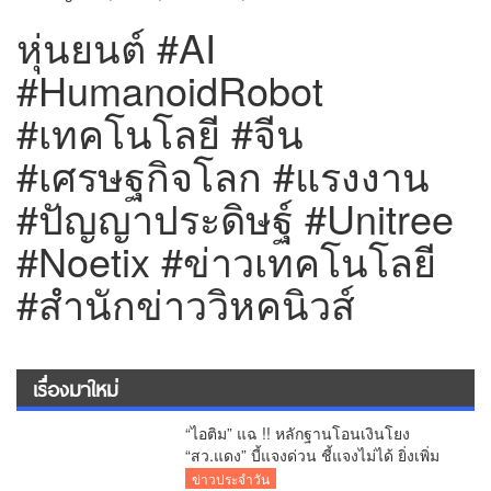
หุ่นยนต์ #AI
#HumanoidRobot
#เทคโนโลยี #จีน
#เศรษฐกิจโลก #แรงงาน
#ปัญญาประดิษฐ์ #Unitree
#Noetix #ข่าวเทคโนโลยี
#สำนักข่าววิหคนิวส์
เรื่องมาใหม่
“ไอติม” แฉ !! หลักฐานโอนเงินโยง
“สว.แดง” บี้แจงด่วน ชี้แจงไม่ได้ ยิ่งเพิ่ม
ข้อสงสัยคดีเลือก สว.
ข่าวประจำวัน