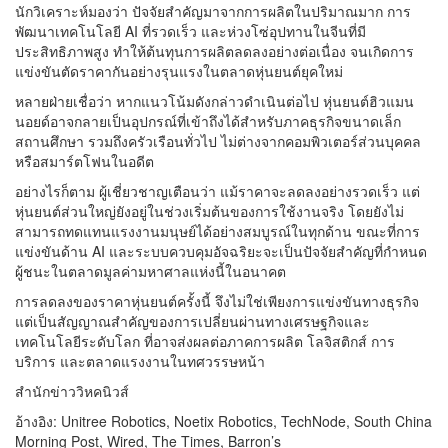
นักวิเคราะห์มองว่า ปัจจัยสำคัญมาจากการผลิตในปริมาณมาก การ
พัฒนาเทคโนโลยี AI ที่รวดเร็ว และห่วงโซ่อุปทานในจีนที่มี
ประสิทธิภาพสูง ทำให้ต้นทุนการผลิตลดลงอย่างต่อเนื่อง จนเกิดการ
แข่งขันตัดราคากันอย่างรุนแรงในตลาดหุ่นยนต์ยุคใหม่
หลายฝ่ายเชื่อว่า หากแนวโน้มดังกล่าวดำเนินต่อไป หุ่นยนต์ฮิวแมน
นอยด์อาจกลายเป็นอุปกรณ์ที่เข้าถึงได้สำหรับภาคธุรกิจขนาดเล็ก
สถานศึกษา รวมถึงครัวเรือนทั่วไป ไม่ต่างจากคอมพิวเตอร์ส่วนบุคคล
หรือสมาร์ตโฟนในอดีต
อย่างไรก็ตาม ผู้เชี่ยวชาญเตือนว่า แม้ราคาจะลดลงอย่างรวดเร็ว แต่
หุ่นยนต์ส่วนใหญ่ยังอยู่ในช่วงเริ่มต้นของการใช้งานจริง โดยยังไม่
สามารถทดแทนแรงงานมนุษย์ได้อย่างสมบูรณ์ในทุกด้าน ขณะที่การ
แข่งขันด้าน AI และระบบควบคุมอัจฉริยะจะเป็นปัจจัยสำคัญที่กำหนด
ผู้ชนะในตลาดมูลค่ามหาศาลแห่งนี้ในอนาคต
การลดลงของราคาหุ่นยนต์ครั้งนี้ จึงไม่ใช่เพียงการแข่งขันทางธุรกิจ
แต่เป็นสัญญาณสำคัญของการเปลี่ยนผ่านทางเศรษฐกิจและ
เทคโนโลยีระดับโลก ที่อาจส่งผลต่อภาคการผลิต โลจิสติกส์ การ
บริการ และตลาดแรงงานในทศวรรษหน้า
สำนักข่าววิหคนิวส์
อ้างอิง: Unitree Robotics, Noetix Robotics, TechNode, South China
Morning Post, Wired, The Times, Barron’s