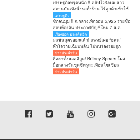
เศรษฐกิจทรุดหนัก !! คลิปไวรัลเผยสาว
สถานบันเทิงนั่งรอทั้งร้าน ไร้ลูกค้าเข้าใช้
บริการ โซเชียลสะท้อนกำลังซื้อหดตัว
เศรษฐกิจ
ชักจนมุม !! ก.กลางเพิกถอน 5,925 รายชื่อ
สอบท้องถิ่น ประกาศบัญชีใหม่ 7 ส.ค.
ยืนยันพร้อมสู้ทุกคดี หลังอดีตอธิบดีโดน 6
เรื่องฮอต ประเด็นฮิต
ข้อหา
ผลชันสูตรออกแล้ว! แพทย์เผย “ฮลุน”
หัวใจวายเฉียบพลัน ไม่พบร่องรอยถูก
ทำร้าย รอผลสารพิษยืนยันอีก 1-2 สัปดาห์
ข่าวประจำวัน
ฮือฮาทั้งฮอลลีวูด! Britney Spears โผล่
มื้อกลางวันชุดซีทรูสะเทือนโซเชียล
ข่าวประจำวัน