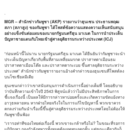
.
MGR – สำนักข่าวกัมพูชา (AKP) รายงานว่าฮุนเซน ประธานพฤฒ
สภา (สภาสูง) ของกัมพูชา ได้โพสต์ข้อความแสดงความเห็นสนับสนุน
อย่างแข็งขันต่อแผนของนายกรัฐมนตรีฮุน มาเนต ในการนำประเด็น
ปัญหาชายแดนกับไทยเข้าสู่ศาลยุติธรรมระหว่างประเทศ (ICJ)
“ก่อนหน้านี้ไม่นาน นายกรัฐมนตรีฮุน มาเนต ได้ยืนยันว่ากัมพูชาจะนำ
ประเด็นปัญหาเกี่ยวกับพื้นที่สามเหลี่ยมมรกต ปราสาทตาเมือนธม
ปราสาทตาเมือนโต๊ด และปราสาทตากะเบย ขึ้นศาลยุติธรรมระหว่าง
ประเทศ” สำนักข่าวกัมพูชารายงานอ้างคำกล่าวของฮุนเซนที่โพสต์ลง
บนโซเชียลมีเดีย
ฮุนเซนกล่าวว่าเขาสนับสนุนการดำเนินการนี้อย่างเต็มที่ โดยอธิบาย
ว่าบันทึกความเข้าใจปี 2543 พิสูจน์แล้วว่าไม่มีประสิทธิภาพในการ
ชี้แจงเรื่องนี้ เป็นผลให้มีการกล่าวหาบ่อยครั้งและเกิดความขัดแย้งทาง
อาวุธหลายหน หากฝ่ายไทยจริงใจในการแก้ไขปัญหานี้ พวกเขาควร
ตกลงร่วมกันนำเรื่องนี้ขึ้นสู่ศาลยุติธรรมระหว่างประเทศโดยไม่ต้องให้
กัมพูชายื่นฟ้อง
“เรารอท่าทีของไทยต่อเรื่องนี้ พวกเขาจะกล้าหรือไม่? ในขณะที่รอการ
แก้ปัญหา กองกำลังทหารทั้งหมดต้องอดทนอดกลั้น แต่ขณะเดียวกันก็