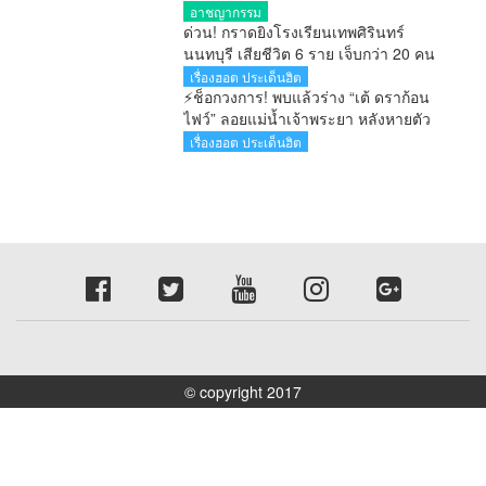
รายงานคดียาไม่ตรงความจริง ไม่รอ
อาชญากรรม
ลงอาญา
ด่วน! กราดยิงโรงเรียนเทพศิรินทร์
นนทบุรี เสียชีวิต 6 ราย เจ็บกว่า 20 คน
ตำรวจคุมสถานการณ์ได้แล้ว
เรื่องฮอต ประเด็นฮิต
⚡ช็อกวงการ! พบแล้วร่าง “เต้ ดราก้อน
ไฟว์” ลอยแม่น้ำเจ้าพระยา หลังหายตัว
ปริศนาตั้งแต่เช้ามืด
เรื่องฮอต ประเด็นฮิต
© copyright 2017