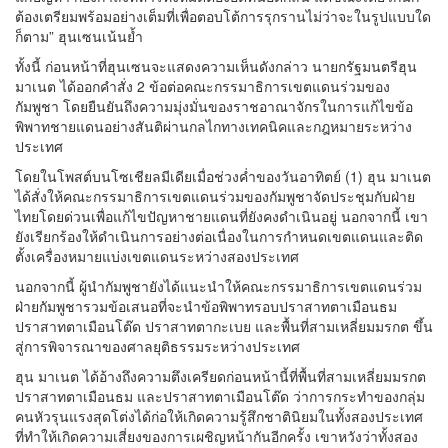
ต้องเตรียมพร้อมอย่างเต็มที่เพื่อตอบโต้การรุกรานไม่ว่าจะในรูปแบบใด
ก็ตาม” ฮุนเซนเน้นย้ำ
ทั้งนี้ ก่อนหน้าที่ฮุนเซนจะแสดงความเห็นดังกล่าว นายกรัฐมนตรีฮุน
มาเนต ได้ออกคำสั่ง 2 ข้อต่อคณะกรรมาธิการเขตแดนร่วมของ
กัมพูชา โดยยืนยันถึงความมุ่งมั่นของราชอาณาจักรในการแก้ไขข้อ
พิพาทชายแดนอย่างสันติผ่านกลไกทางเทคนิคและกฎหมายระหว่าง
ประเทศ
โดยในโพสต์บนโซเชียลมีเดียเมื่อช่วงค่ำของวันอาทิตย์ (1) ฮุน มาเนต
ได้สั่งให้คณะกรรมาธิการเขตแดนร่วมของกัมพูชาจัดประชุมกับฝ่าย
ไทยโดยด่วนเพื่อแก้ไขปัญหาชายแดนที่ยังคงดำเนินอยู่ นอกจากนี้ เขา
ยังเรียกร้องให้ดำเนินการอย่างต่อเนื่องในการกำหนดเขตแดนและติด
ตั้งเครื่องหมายแบ่งเขตแดนระหว่างสองประเทศ
นอกจากนี้ ผู้นำกัมพูชายังได้แนะนำให้คณะกรรมาธิการเขตแดนร่วม
ฝ่ายกัมพูชารวมข้อเสนอที่จะนำข้อพิพาทรอบปราสาทตาเมือนธม
ปราสาทตาเมือนโต๊ด ปราสาทตากะเบย และพื้นที่สามเหลี่ยมมรกต ขึ้น
สู่การพิจารณาของศาลยุติธรรมระหว่างประเทศ
ฮุน มาเนต ได้อ้างถึงความตึงเครียดก่อนหน้านี้ที่พื้นที่สามเหลี่ยมมรกต
ปราสาทตาเมือนธม และปราสาทตาเมือนโต๊ด ว่าการกระทำของกลุ่ม
คนหัวรุนแรงสุดโต่งได้ก่อให้เกิดความรู้สึกชาตินิยมในทั้งสองประเทศ
ที่ทำให้เกิดความเสี่ยงของการเผชิญหน้ากันอีกครั้ง เขาหวังว่าทั้งสอง