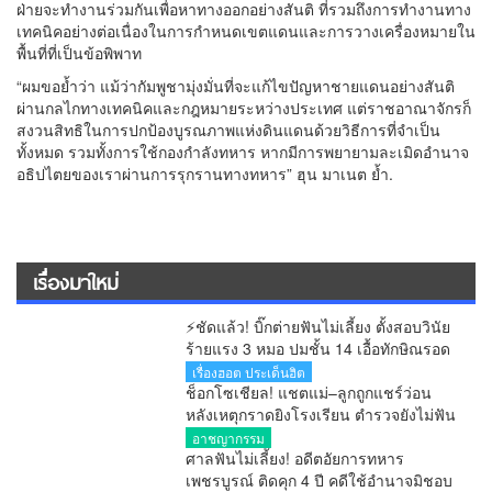
ฝ่ายจะทำงานร่วมกันเพื่อหาทางออกอย่างสันติ ที่รวมถึงการทำงานทาง
เทคนิคอย่างต่อเนื่องในการกำหนดเขตแดนและการวางเครื่องหมายใน
พื้นที่ที่เป็นข้อพิพาท
“ผมขอย้ำว่า แม้ว่ากัมพูชามุ่งมั่นที่จะแก้ไขปัญหาชายแดนอย่างสันติ
ผ่านกลไกทางเทคนิคและกฎหมายระหว่างประเทศ แต่ราชอาณาจักรก็
สงวนสิทธิในการปกป้องบูรณภาพแห่งดินแดนด้วยวิธีการที่จำเป็น
ทั้งหมด รวมทั้งการใช้กองกำลังทหาร หากมีการพยายามละเมิดอำนาจ
อธิปไตยของเราผ่านการรุกรานทางทหาร” ฮุน มาเนต ย้ำ.
เรื่องมาใหม่
⚡ชัดแล้ว! บิ๊กต่ายฟันไม่เลี้ยง ตั้งสอบวินัย
ร้ายแรง 3 หมอ ปมชั้น 14 เอื้อทักษิณรอด
คุก หลังศาลตัดสินแล้ว
เรื่องฮอต ประเด็นฮิต
ช็อกโซเชียล! แชตแม่–ลูกถูกแชร์ว่อน
หลังเหตุกราดยิงโรงเรียน ตำรวจยังไม่ฟัน
ธงของจริง
อาชญากรรม
ศาลฟันไม่เลี้ยง! อดีตอัยการทหาร
เพชรบูรณ์ ติดคุก 4 ปี คดีใช้อำนาจมิชอบ