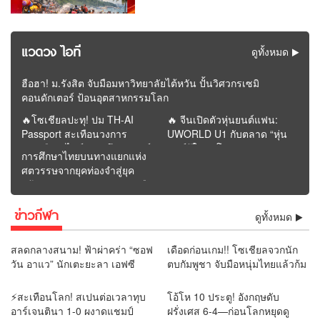
แวดวง ไอที
ดูทั้งหมด
ฮือฮา! ม.รังสิต จับมือมหาวิทยาลัยไต้หวัน ปั้นวิศวกรเซมิ
คอนดักเตอร์ ป้อนอุตสาหกรรมโลก
🔥โซเชียลปะทุ! ปม TH-AI
🔥 จีนเปิดตัวหุ่นยนต์แฟน:
Passport สะเทือนวงการ
UWORLD U1 กับตลาด “หุ่น
การเมือง “ไอซ์” เปิดศึกวิจารณ์
ยนต์รู้ใจคนโสด” | รายงาน
การศึกษาไทยบนทางแยกแห่ง
“ภาวุธ” ก่อนโพสต์หายจาก
โดย REMORA นักวิเคราะห์
ศตวรรษจากยุคท่องจำสู่ยุค
หน้าฟีด
สำนักข่าววิหคนิวส์
สร้างคุณค่า : อนาคตจะรุ่งหรือ
ร่วงอยู่ที่การปฏิรูปครั้งนี้ |
ข่าวกีฬา
รายงานโดย ดุลย์ จุลกะเศียน
ดูทั้งหมด
นักวิเคราะห์ สำนักข่าววิหคนิ
วส์
สลดกลางสนาม! ฟ้าผ่าคร่า “ซอฟ
เดือดก่อนเกม!! โซเชียลจวกนัก
วัน อาแว” นักเตะยะลา เอฟซี
ตบกัมพูชา จับมือหนุ่มไทยแล้วก้ม
เสียชีวิตต่อหน้าแฟนบอล
เช็ดมือกับรองเท้า “ยามีน” ลั่น
แบบนี้ไม่ควรทำ
⚡สะเทือนโลก! สเปนต่อเวลาทุบ
โอ้โห 10 ประตู! อังกฤษดับ
อาร์เจนตินา 1-0 ผงาดแชมป์
ฝรั่งเศส 6-4—ก่อนโลกหยุดดู