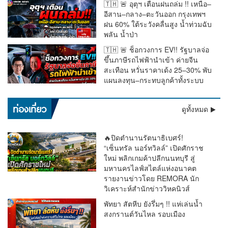
🇹🇭 🚨 อุตุฯ เตือนฝนถล่ม !! เหนือ–
อีสาน–กลาง–ตะวันออก กรุงเทพฯ
ฝน 60% ใต้ระวังคลื่นสูง น้ำท่วมฉับ
พลัน น้ำป่า
🇹🇭 🚨 ช็อกวงการ EV!! รัฐบาลจ่อ
ขึ้นภาษีรถไฟฟ้านำเข้า ค่ายจีน
สะเทือน หวั่นราคาเด้ง 25–30% พับ
แผนลงทุน–กระทบลูกค้าทั้งระบบ
เตือนด่วน !! อุตุฯ ชี้ฝนถล่มทั่วไทย “ตะวันออก–อันดามัน” หนัก
ท่องเที่ยว
ดูทั้งหมด
มาก กทม.โดน 60% ระวังน้ำท่วม
🔥ปิดตำนานรัตนาธิเบศร์!
“เซ็นทรัล นอร์ทวิลล์” เปิดศักราช
ใหม่ พลิกเกมค้าปลีกนนทบุรี สู่
มหานครไลฟ์สไตล์แห่งอนาคต
รายงานข่าวโดย REMORA นัก
วิเคราะห์สำนักข่าววิหคนิวส์
พัทยา สัตหีบ ยังรึ่มๆ !! แห่เล่นน้ำ
สงกรานต์วันไหล รอบเมือง