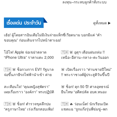
ลงทุน–กระทบลูกค้าทั้งระบบ
การเมือง
เรื่องเด่น ประจำวัน
ดูทั้งหมด
เฮ้ย! ผู้โดยสารอินเดียไม่มีเงินจ่ายแท็กซี่เวียดนาม บอกมีแค่ “คำ
ขอบคุณ” ก่อนเดินจากไปหน้าตาเฉย!
โอ้โห! Apple จ่อเขย่าตลาด
🇹🇭 🚨 อุตุฯ เตือนฝนถล่ม !!
“iPhone Ultra” ราคาแตะ 2,000
เหนือ–อีสาน–กลาง–ตะวันออก
ดอลลาร์ แพงสุดใน
กรุงเทพฯ ฝน 60% ใต้ระวังคลื่น
ประวัติศาสตร์!
สูง น้ำท่วมฉับพลัน น้ำป่า
🇹🇭 🚨 ช็อกวงการ EV!! รัฐบาล
🚨 เปิดเรื่องราว “ท่านชายปีใหม่”
จ่อขึ้นภาษีรถไฟฟ้านำเข้า ค่าย
!! พระราชวงศ์ผู้ประสูติวันขึ้นปี
จีนสะเทือน หวั่นราคาเด้ง 25–
ใหม่ พระชันษาเดียวกับ “พระองค์
30% พับแผนลงทุน–กระทบลูกค้า
ภาฯ” ร่วมพิธีถวายพระราชกุศล
สะเทือนใจ! “คุณหญิงสุพัตรา”
🚨 ช็อก! คุก 50 ปี! ศาลอุทธรณ์
ทั้งระบบ
สุดอาลัย
เผยเรื่องราว “องค์ภา” ทรงปฏิบัติ
ยืนโทษ “อดีตปลัด อบต.หนอง
ธรรมเข้มข้น–“คุณพูน” เฝ้าดูแล
นางนวล” คดีเบียดบังเงินหลวง
ตลอด 3 ปี ก่อนกลั้นน้ำตาไม่อยู่
พร้อมชดใช้เงินกว่า 4 แสนบาท
🇹🇭 🚨 ช็อก! ตำรวจขุดลึกปม
🇹🇭 🔥 ว่อนเน็ต! นักเรียนเปิด
“ครูภาษาไทย” เร่งเรียกสอบเพิ่ม!
แชตแฉ “ถูกแก๊งรุ่นพี่ข่มขู่–พก
สอบแล้ว 16 ปาก ไล่เช็กกระสุน
มีด” อ้างครูรู้แต่ไม่ช่วย! ปมร้อน