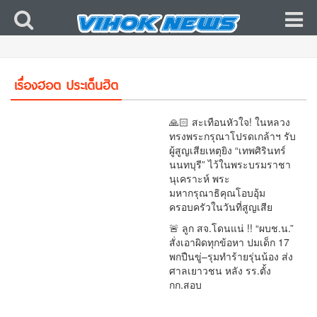
🇹🇭 🔥 ว่อนเน็ต! นักเรียนเปิดแชตแฉ “ถูกแก๊งรุ่น
พี่ข่มขู่–พกมีด” อ้างครูรู้แต่ไม่ช่วย! ปมร้อนโผล่กลาง
คดีกราดยิงเทพศิรินทร์ นนทบุรี ตำรวจเร่งขุดทุก
เรื่องฮอต ประเด็นฮิต
เงื่อนงำ
🙏🏻 สะเทือนหัวใจ! ในหลวง
ทรงพระกรุณาโปรดเกล้าฯ รับ
ผู้สูญเสียเหตุยิง “เทพศิรินทร์
นนทบุรี” ไว้ในพระบรมราชา
นุเคราะห์ พระ
มหากรุณาธิคุณโอบอุ้ม
ครอบครัวในวันที่สูญเสีย
🚨 ลูก สจ.โดนแน่ !! “ผบช.น.”
สั่งเอาผิดทุกข้อหา ปมเด็ก 17
พกปืนขู่–รุมทำร้ายรุ่นน้อง ส่ง
ศาลเยาวชน หลัง รร.ตั้ง
กก.สอบ