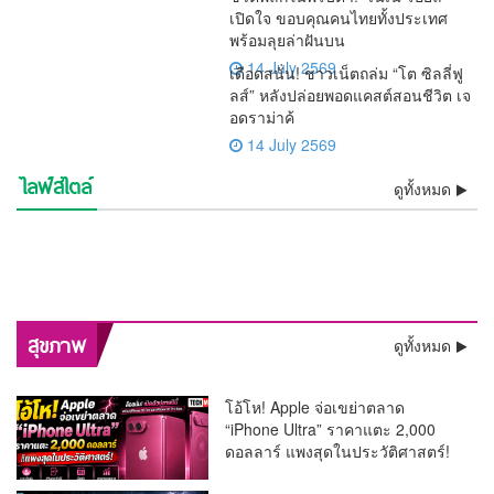
เปิดใจ ขอบคุณคนไทยทั้งประเทศ
พร้อมลุยล่าฝันบน
14 July 2569
เดือดสนั่น! ชาวเน็ตถล่ม “โต ซิลลี่ฟู
ลส์” หลังปล่อยพอดแคสต์สอนชีวิต เจ
อดราม่าค้
14 July 2569
ไลฟ์สไตล์
⚡ช็อกวงการ! พบแล้วร่าง “เต้
💯งดงามสมศักดิ์ศรีศิลป์ไทย!!
ดูทั้งหมด
ชีวิตพลิกในพริบตา! “เนเน่
เดือดสนั่น! ชาวเน็ตถล่ม “โต ซิ
ดราก้อนไฟว์” ลอยแม่น้ำ
ว้าวทั้งโลก! AGT โพสต์คลิป
รองราชเลขาฯ เป็นประธาน
🚨 ด่วน! “หนุ่ม กรรชัย” เปิดผล
รอยัล” เปิดใจ ขอบคุณคนไทย
อิสรภาพคืนร็อกสตาร์!! “เสก
ลลี่ฟูลส์” หลังปล่อยพอดแคสต์
ช็อกวงการบันเทิง !! ศาลสั่งคุก
เจ้าพระยา หลังหายตัวปริศนา
“เนเน่ รอยัล” ซ้ำ กระแสแรง
ลุ้นระทึกทั้งประเทศ! “ติณติณ”
บวงสรวงครูโขน เปิดทางสร้าง
ตรวจ DNA ชี้ชัด เด็กในท้อง
วินาทีประวัติศาสตร์! “ลิซ่า
ทั้งประเทศ พร้อมลุยล่าฝันบน
โลโซ” พ้นเรือนจำ ติดกำไล
สะเทือนจอ! กสทช. ส่ง
สอนชีวิต เจอดราม่าค้างเงิน
“ปู มัณฑนา” 2 ปี ไม่รอ
ความจริงโผล่ ! “ทราย สก๊อต”
ตั้งแต่เช้ามืด
คนดูแห่เชียร์ลุ้น Golden
สีหน้าเคร่งเครียด เข้าตรวจ
ฉาก “รามเกียรติ์ ตอน สีดา”
“ฟารีดา” เป็นลูกของ “ติณติณ”
BLACKPINK” สร้างชื่อ
เวทีระดับโลก
EM เริ่มต้นชีวิตใหม่
สัญญาณเตือน “รายการแฉ”
พนักงานย้อนศร
ลงอาญา คดีแจ้งความเท็จเล่น
อ้างหลักฐานพินัยกรรมในตู้
Buzzer
DNA พิสูจน์ความจริงเด็กใน
ก่อนเปิดม่าน พ.ย.นี้
ประเทศไทย โชว์เปิดฟุตบอล
ของมดดำ ปมพิธีกรถูกมองถาม
งาน “ลูกหมี”
เซฟตัวเองหาย
ครรภ์ “ฟารีดา” พ่อแม่ร่วมให้
โลก 2026 สุดยิ่งใหญ่
ไม่เป็นกลาง
กำลังใจใกล้ชิด
พลิกสุขภาพกรุงเทพฯ! “หมอนันทวัน” ชง 3 ยุทธศาสตร์ใหญ่
สุขภาพ
ดูทั้งหมด
ทลายคอขวดระบบรักษา
โอ้โห! Apple จ่อเขย่าตลาด
“iPhone Ultra” ราคาแตะ 2,000
ดอลลาร์ แพงสุดในประวัติศาสตร์!