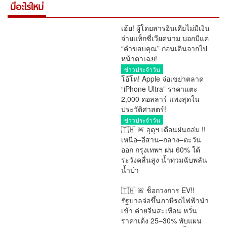
มีอะไรใหม่
เฮ้ย! ผู้โดยสารอินเดียไม่มีเงิน
จ่ายแท็กซี่เวียดนาม บอกมีแค่
“คำขอบคุณ” ก่อนเดินจากไป
หน้าตาเฉย!
ข่าวประจำวัน
โอ้โห! Apple จ่อเขย่าตลาด
“iPhone Ultra” ราคาแตะ
2,000 ดอลลาร์ แพงสุดใน
ประวัติศาสตร์!
ข่าวประจำวัน
🇹🇭 🚨 อุตุฯ เตือนฝนถล่ม !!
เหนือ–อีสาน–กลาง–ตะวัน
ออก กรุงเทพฯ ฝน 60% ใต้
ระวังคลื่นสูง น้ำท่วมฉับพลัน
น้ำป่า
การเมือง
🇹🇭 🚨 ช็อกวงการ EV!!
รัฐบาลจ่อขึ้นภาษีรถไฟฟ้านำ
เข้า ค่ายจีนสะเทือน หวั่น
ราคาเด้ง 25–30% พับแผน