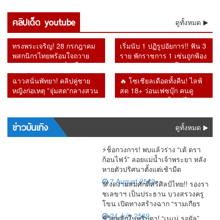
ปะทุ
นโยบาย
จี้ พช. เปิด
รำลึก
แสนล้าน
ถูกยกเลิก
ไร้ลูกค้า
สังคม
“อนุทิน”
30 บาท
บัญชี
“รศ.ดร.สม
หายจาก
สิ่งที่รัฐบาล
เข้าใช้
ติดลบถึง
เจอแรง
คลิปเด็ด youtube
ยอมรับ
OTOP ใช้
เกียรติ”
ดูทั้งหมด
ระบบ เชื่อ
ไม่กล้าทำ
บริการ โซ
2.6 แสน
กดดันรอบ
ระบบต้อง
ภาษี
ย้อนคำ
อาจโยง
หลัง ผู้ว่า
เชียล
ล้าน
ด้าน “เอก
ปฏิรูปด่วน
ประชาชน
เตือน
คอร์รัปชัน–
แบ็งก์ชาติ
สะท้อน
ทรงพระเจริญ! 28 กรกฎาคม
เริ่มนับ 1 ปฏิรูปอัยการ!! ฟัน 3
นิติ” รับศึก
มหาศาล
Bitcoin วัน
ทุนเทา
ยันหายไป
กำลังซื้อหด
พสกนิกรไทยพร้อมใจถวาย
ราย พักราชการ 1 เซ่นถูกฟ้อง
หนักคัด
แต่ร้านยิ่ง
นี้หลายคดี
จากระบบ
ตัว
พระพรชัยมงคล เนื่องในวัน
คดีทุจริต อีก 2 รายโดนวินัย
กรองสิทธิ์
ทำยิ่งเจ๊ง
กลายเป็น
เฉลิมพระชนมพรรษา 74
หลังเปลี่ยน อัยการสูงสุดคน
จริง
ฉาวสนั่นพัทยา! คลิปคู่ชาย
🔥 โซเชียลเดือดทั้งคืน! ไลฟ์
พรรษา
ใหม่
หญิงก่อเหตุ ”จุ่มสด“กลางสวน
สด 18+ ว่อนเฟซบุ๊ก คนดู
สาธารณะ รปภ.เผยเดินตรวจ
ทะลัก ก่อนชาวเน็ตตาไวพบ
ผ่านขั้นผงะ
ชื่อ “กรมควบคุมโรค” โผล่
ร่วมรับชม
ข่าวบันเทิง
ดูทั้งหมด
⚡ช็อกวงการ! พบแล้วร่าง “เต้ ดรา
ก้อนไฟว์” ลอยแม่น้ำเจ้าพระยา หลัง
หายตัวปริศนาตั้งแต่เช้ามืด
7 August 2569
💯งดงามสมศักดิ์ศรีศิลป์ไทย!! รองรา
ชเลขาฯ เป็นประธาน บวงสรวงครู
โขน เปิดทางสร้างฉาก “รามเกียร
24 July 2569
ชีวิตพลิกในพริบตา! “เนเน่ รอยัล”