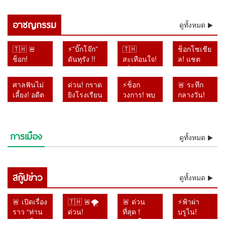
98 นัด แกะรอยทุกเงื่อนงำคดี
โผล่กลางคดีกราดยิงเทพศิรินทร์
กราดยิงเทพศิรินทร์นนทบุรี
นนทบุรี ตำรวจเร่งขุดทุกเงื่อนงำ
อาชญกรรม
ดูทั้งหมด
🇹🇭 🚨
⚡”บิ๊กโจ๊ก”
🇹🇭
ช็อกโซเชีย
ช็อก!
ดันทุรัง !!
สะเทือนใจ!
ล! แชต
ตำรวจขุด
ฟ้อง
“พี่เต้ ก้าว
แม่–ลูกถูก
ลึกปม “ครู
เลขาฯ-รอง
ล้ำ” เปิด
แชร์ว่อน
ศาลฟันไม่
ด่วน! กราด
⚡ช็อก
🚨 ระทึก
ภาษาไทย”
เลขาฯ
แผลวัยเด็ก
หลังเหตุก
เลี้ยง! อดีต
ยิงโรงเรียน
วงการ! พบ
กลางวัน!
เร่งเรียก
ป.ป.ช. ปม
อ้างถูกบูลลี่
ราดยิง
อัยการ
เทพศิรินทร์
แล้วร่าง
รถเก๋งพุ่ง
สอบเพิ่ม!
เอกสารเท็จ
หนักจน
โรงเรียน
ทหาร
นนทบุรี
“เต้ ดรา
ทะลุศูนย์
สอบแล้ว
คดีสินบน
เกือบเสีย
ตำรวจยัง
เพชรบูรณ์
เสียชีวิต 6
ก้อนไฟว์”
เด็กเล็ก
16 ปาก ไล่
ทองคำ
ชีวิต
ไม่ฟันธง
การเมือง
ติดคุก 4 ปี
ราย เจ็บ
ลอยแม่น้ำ
ขณะเด็ก
ดูทั้งหมด
เช็กกระสุน
หลังโดน
ของจริง
คดีใช้
กว่า 20 คน
เจ้าพระยา
กำลังนอน
98 นัด
ศาลฎีกาตั้ง
อำนาจมิ
ตำรวจคุม
หลังหายตัว
พัก เจ็บ
แกะรอยทุก
องคณะชี้
ชอบ
สถานการณ์
ปริศนา
หลายราย
เงื่อนงำคดี
มูลความผิด
รายงานคดี
สกู๊ปข่าว
ได้แล้ว
ตั้งแต่เช้า
ผู้ปกครอง
ดูทั้งหมด
กราดยิง
ไปแล้ว
ยาไม่ตรง
มืด
แห่รุดดู
เทพศิรินทร์
ความจริง
อาการ
นนทบุรี
🚨 เปิดเรื่อง
🇹🇭 🚨🌪️
🚨 ด่วน
⚡ฟ้าผ่า
ไม่รอ
ราว “ท่าน
ด่วน!
ที่สุด !
บรูไน!
ลงอาญา
ชายปีใหม่”
“ดอลฟิน”
“หาดใหญ่
สุลต่าน