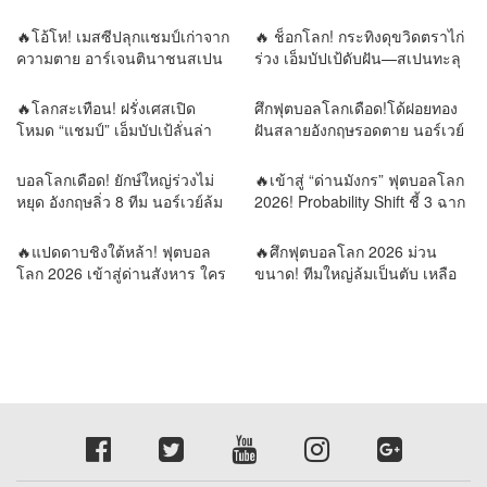
โลก💯
“เมสซี–ยามาล”
🔥โอ้โห! เมสซีปลุกแชมป์เก่าจาก
🔥 ช็อกโลก! กระทิงดุขวิดตราไก่
ความตาย อาร์เจนตินาชนสเปน
ร่วง เอ็มบัปเป้ดับฝัน—สเปนทะลุ
นัดเดียวตัดสินราชาโลก!
ชิงบอลโลก!
🔥โลกสะเทือน! ฝรั่งเศสเปิด
ศึกฟุตบอลโลกเดือด!โด้ฝอยทอง
โหมด “แชมป์” เอ็มบัปเป้ลั่นล่า
ฝันสลายอังกฤษรอดตาย นอร์เวย์
ดาวดวงที่สอง เมสซีขอเขียน
ล้มยักษ์บราซิล รอบน็อกเอาต์พลิก
ตำนานบทสุดท้าย!⚔️ 4 เกมชี้
ทุกความคาดหมาย
บอลโลกเดือด! ยักษ์ใหญ่ร่วงไม่
🔥เข้าสู่ “ด่านมังกร” ฟุตบอลโลก
ชะตาโลกฟุตบอล! วิเคราะห์เส้น
หยุด อังกฤษลิ่ว 8 ทีม นอร์เวย์ล้ม
2026! Probability Shift ชี้ 3 ฉาก
ทางสู่บัลลังก์แชมป์โลก 2026
บราซิล เขย่าแผนที่ลูกหนังโลก
ทัศน์ ใครคือผู้ครองบัลลังก์โลก?
รายงานข่าวโดย REMORA นัก
🔥แปดดาบชิงใต้หล้า! ฟุตบอล
🔥ศึกฟุตบอลโลก 2026 ม่วน
วิเคราะห์ สำนักข่าววิหคนิวส์
โลก 2026 เข้าสู่ด่านสังหาร ใคร
ขนาด! ทีมใหญ่ล้มเป็นตับ เหลือ
พลาดเพียงก้าวเดียว…กลับบ้าน
แต่ยอดฝีตีนลุ้นแชมป์โลก
ทันที | รายงานข่าวโดย
รายงานข่าวโดย REMORA นัก
REMORA นักวิเคราะห์สำนักข่าว
วิเคราะห์สำนักข่าววิหคนิวส์
วิหคนิวส์