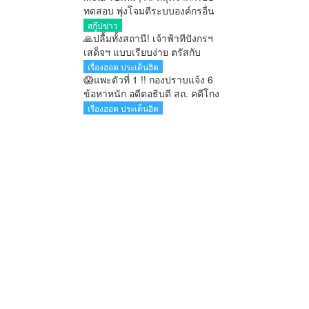
ทดสอบ พุ่งโจมตีระบบองค์กรอื่น
สกู๊ปข่าว
🙏ปลื้มทั้งสถานี! เจ้าฟ้าทีปังกรฯ
เสด็จฯ แบบเรียบง่าย ตรัสกับ
ประชาชนอย่างเป็นกันเอง
เรื่องฮอต ประเด็นฮิต
😱แพะตัวที่ 1 !! กองปราบแจ้ง 6
ข้อหาหนัก อดีตอธิบดี สถ. คดีโกง
สอบ ลุ้นสาวผู้บงการ
เรื่องฮอต ประเด็นฮิต