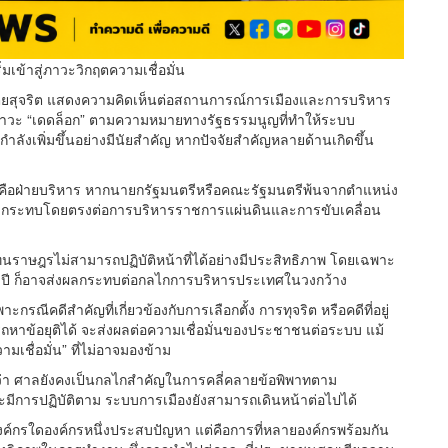
ิ่มเข้าสู่ภาวะวิกฤตความเชื่อมั่น
สุจริต แสดงความคิดเห็นต่อสถานการณ์การเมืองและการบริหาร
ู่ภาวะ “เดดล็อก” ตามความหมายทางรัฐธรรมนูญที่ทำให้ระบบ
กำลังเพิ่มขึ้นอย่างมีนัยสำคัญ หากปัจจัยสำคัญหลายด้านเกิดขึ้น
บตาคือฝ่ายบริหาร หากนายกรัฐมนตรีหรือคณะรัฐมนตรีพ้นจากตำแหน่ง
่งผลกระทบโดยตรงต่อการบริหารราชการแผ่นดินและการขับเคลื่อน
ทนราษฎรไม่สามารถปฏิบัติหน้าที่ได้อย่างมีประสิทธิภาพ โดยเฉพาะ
ี ก็อาจส่งผลกระทบต่อกลไกการบริหารประเทศในวงกว้าง
ณีคดีสำคัญที่เกี่ยวข้องกับการเลือกตั้ง การทุจริต หรือคดีที่อยู่
าข้อยุติได้ จะส่งผลต่อความเชื่อมั่นของประชาชนต่อระบบ แม้
เชื่อมั่น” ที่ไม่อาจมองข้าม
ว่า ศาลยังคงเป็นกลไกสำคัญในการคลี่คลายข้อพิพาทตาม
ะมีการปฏิบัติตาม ระบบการเมืองยังสามารถเดินหน้าต่อไปได้
ียงองค์กรใดองค์กรหนึ่งประสบปัญหา แต่คือการที่หลายองค์กรพร้อมกัน