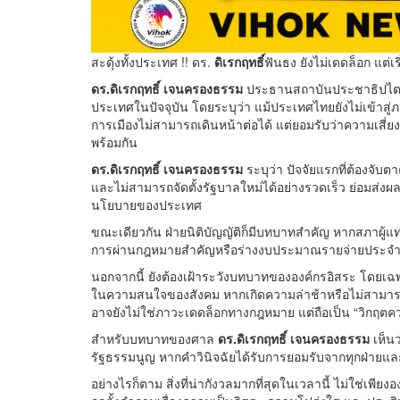
สะดุ้งทั้งประเทศ !! ดร.
ดิเรกฤทธิ์
ฟันธง ยังไม่เดดล็อก แต่เร
ดร.ดิเรกฤทธิ์ เจนครองธรรม
ประธานสถาบันประชาธิปไตย
ประเทศในปัจจุบัน โดยระบุว่า แม้ประเทศไทยยังไม่เข้าส
การเมืองไม่สามารถเดินหน้าต่อได้ แต่ยอมรับว่าความเสี่ยง
พร้อมกัน
ดร.ดิเรกฤทธิ์ เจนครองธรรม
ระบุว่า ปัจจัยแรกที่ต้องจั
และไม่สามารถจัดตั้งรัฐบาลใหม่ได้อย่างรวดเร็ว ย่อมส
นโยบายของประเทศ
ขณะเดียวกัน ฝ่ายนิติบัญญัติก็มีบทบาทสำคัญ หากสภาผู้แ
การผ่านกฎหมายสำคัญหรือร่างงบประมาณรายจ่ายประจำป
นอกจากนี้ ยังต้องเฝ้าระวังบทบาทขององค์กรอิสระ โดยเฉพาะกร
ในความสนใจของสังคม หากเกิดความล่าช้าหรือไม่สามารถห
อาจยังไม่ใช่ภาวะเดดล็อกทางกฎหมาย แต่ถือเป็น “วิกฤตความ
สำหรับบทบาทของศาล
ดร.ดิเรกฤทธิ์ เจนครองธรรม
เห็น
รัฐธรรมนูญ หากคำวินิจฉัยได้รับการยอมรับจากทุกฝ่ายแล
อย่างไรก็ตาม สิ่งที่น่ากังวลมากที่สุดในเวลานี้ ไม่ใช่เพ