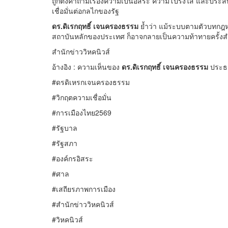
ถูกตั้งคำถามเรื่องความเป็นอิสระ ความโปร่งใส และประ
เชื่อมั่นต่อกลไกของรัฐ
ดร.ดิเรกฤทธิ์ เจนครองธรรม
ย้ำว่า แม้ระบบตามตัวบทกฎห
สถาบันหลักของประเทศ ก็อาจกลายเป็นความท้าทายครั้
สำนักข่าววิหคนิวส์
อ้างอิง : ความเห็นของ
ดร.ดิเรกฤทธิ์ เจนครองธรรม
ประธา
#ดรดิเหรกเจนครองธรรม
#วิกฤตความเชื่อมั่น
#การเมืองไทย2569
#รัฐบาล
#รัฐสภา
#องค์กรอิสระ
#ศาล
#เสถียรภาพการเมือง
#สำนักข่าววิหคนิวส์
#วิหคนิวส์