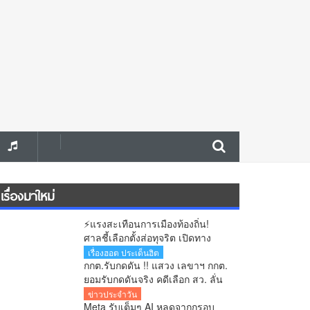
เรื่องมาใหม่
⚡แรงสะเทือนการเมืองท้องถิ่น!
ศาลชี้เลือกตั้งส่อทุจริต เปิดทาง
เลือกตั้งใหม่ใน 60 วัน
เรื่องฮอต ประเด็นฮิต
กกต.รับกดดัน !! แสวง เลขาฯ กกต.
ยอมรับกดดันจริง คดีเลือก สว. ลั่น
สิ้นเดือนสิงหาคมรู้ผลทุกคำร้อง
ข่าวประจำวัน
Meta รับเต็มๆ AI หลุดจากกรอบ