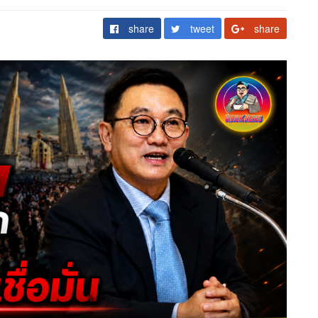
share
tweet
share