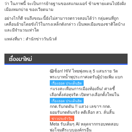
ว่า ในภาพนี้ จะเป็นการย้ายฐานของสแกมเมอร์ ข้ามชายแดนไปยังฝั่ง
เมืองหมกบ่าย ของเวียดนาม
อย่างไรก็ดี จนถึงขณะนี้ยังไม่สามารถตรวจสอบได้ว่า กลุ่มคนที่ถูก
เคลื่อนย้ายโดยขังไว้ในกรงเหล็กดังกล่าว เป็นพลเมืองของชาติใดบ้าง
และมีจำนวนเท่าใด
แหล่งที่มา : สำนักข่าววันนิวส์
เรื่องมาใหม่
😱ช็อก! HIV ไทยพุ่งทะลุ 5 แสนราย วัด
พระบาทน้ำพุประกาศงดรับผู้ป่วยเพิ่ม แบก
ภาระดูแลกว่า 200 ชีวิต
เรื่องฮอต ประเด็นฮิต
⚡แรงสะเทือนการเมืองท้องถิ่น! ศาลชี้
เลือกตั้งส่อทุจริต เปิดทางเลือกตั้งใหม่ใน
60 วัน
เรื่องฮอต ประเด็นฮิต
กกต.รับกดดัน !! แสวง เลขาฯ กกต.
ยอมรับกดดันจริง คดีเลือก สว. ลั่นสิ้น
เดือนสิงหาคมรู้ผลทุกคำร้อง
ข่าวประจำวัน
Meta รับเต็มๆ AI หลุดจากกรอบทดสอบ
พุ่งโจมตีระบบองค์กรอื่น