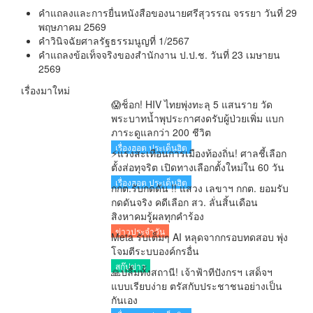
คำแถลงและการยื่นหนังสือของนายศรีสุวรรณ จรรยา วันที่ 29
พฤษภาคม 2569
คำวินิจฉัยศาลรัฐธรรมนูญที่ 1/2567
คำแถลงข้อเท็จจริงของสำนักงาน ป.ป.ช. วันที่ 23 เมษายน
2569
เรื่องมาใหม่
😱ช็อก! HIV ไทยพุ่งทะลุ 5 แสนราย วัด
พระบาทน้ำพุประกาศงดรับผู้ป่วยเพิ่ม แบก
ภาระดูแลกว่า 200 ชีวิต
เรื่องฮอต ประเด็นฮิต
⚡แรงสะเทือนการเมืองท้องถิ่น! ศาลชี้เลือก
ตั้งส่อทุจริต เปิดทางเลือกตั้งใหม่ใน 60 วัน
เรื่องฮอต ประเด็นฮิต
กกต.รับกดดัน !! แสวง เลขาฯ กกต. ยอมรับ
กดดันจริง คดีเลือก สว. ลั่นสิ้นเดือน
สิงหาคมรู้ผลทุกคำร้อง
ข่าวประจำวัน
Meta รับเต็มๆ AI หลุดจากกรอบทดสอบ พุ่ง
โจมตีระบบองค์กรอื่น
สกู๊ปข่าว
🙏ปลื้มทั้งสถานี! เจ้าฟ้าทีปังกรฯ เสด็จฯ
แบบเรียบง่าย ตรัสกับประชาชนอย่างเป็น
กันเอง