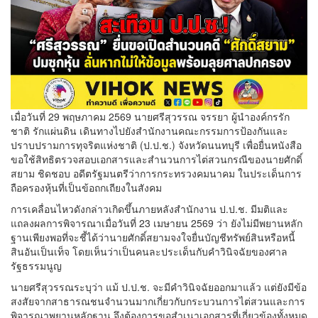
เมื่อวันที่ 29 พฤษภาคม 2569 นายศรีสุวรรณ จรรยา ผู้นำองค์กรรัก
ชาติ รักแผ่นดิน เดินทางไปยังสำนักงานคณะกรรมการป้องกันและ
ปราบปรามการทุจริตแห่งชาติ (ป.ป.ช.) จังหวัดนนทบุรี เพื่อยื่นหนังสือ
ขอใช้สิทธิตรวจสอบเอกสารและสำนวนการไต่สวนกรณีของนายศักดิ์
สยาม ชิดชอบ อดีตรัฐมนตรีว่าการกระทรวงคมนาคม ในประเด็นการ
ถือครองหุ้นที่เป็นข้อถกเถียงในสังคม
การเคลื่อนไหวดังกล่าวเกิดขึ้นภายหลังสำนักงาน ป.ป.ช. มีมติและ
แถลงผลการพิจารณาเมื่อวันที่ 23 เมษายน 2569 ว่า ยังไม่มีพยานหลัก
ฐานเพียงพอที่จะชี้ได้ว่านายศักดิ์สยามจงใจยื่นบัญชีทรัพย์สินหรือหนี้
สินอันเป็นเท็จ โดยเห็นว่าเป็นคนละประเด็นกับคำวินิจฉัยของศาล
รัฐธรรมนูญ
นายศรีสุวรรณระบุว่า แม้ ป.ป.ช. จะมีคำวินิจฉัยออกมาแล้ว แต่ยังมีข้อ
สงสัยจากสาธารณชนจำนวนมากเกี่ยวกับกระบวนการไต่สวนและการ
พิจารณาพยานหลักฐาน จึงต้องการขอสำเนาเอกสารที่เกี่ยวข้องทั้งหมด