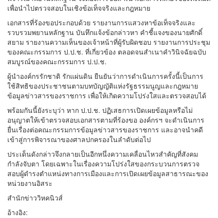
เพื่อนำไปตรวจสอบในเชิงข้อเท็จจริงและกฎหมาย
เอกสารที่ร้องขอประกอบด้วย รายงานการแสวงหาข้อเท็จจริงและ
รวบรวมพยานหลักฐาน บันทึกแจ้งข้อกล่าวหา คำชี้แจงของนายศักดิ์
สยาม รายงานความเห็นของเจ้าหน้าที่ผู้รับผิดชอบ รายงานการประชุม
ของคณะกรรมการ ป.ป.ช. ที่เกี่ยวข้อง ตลอดจนสำเนาคำวินิจฉัยฉบับ
สมบูรณ์ของคณะกรรมการ ป.ป.ช.
ผู้นำองค์กรรักชาติ รักแผ่นดิน ยืนยันว่าการดำเนินการครั้งนี้เป็นการ
ใช้สิทธิของประชาชนตามบทบัญญัติแห่งรัฐธรรมนูญและกฎหมาย
ข้อมูลข่าวสารของราชการ เพื่อให้เกิดความโปร่งใสและตรวจสอบได้
พร้อมกันนี้ยังระบุว่า หาก ป.ป.ช. ปฏิเสธการเปิดเผยข้อมูลหรือไม่
อนุญาตให้เข้าตรวจสอบเอกสารตามที่ร้องขอ องค์กรฯ จะดำเนินการ
ยื่นเรื่องต่อคณะกรรมการข้อมูลข่าวสารของราชการ และอาจนำคดี
เข้าสู่การพิจารณาของศาลปกครองในลำดับต่อไป
ประเด็นดังกล่าวจึงกลายเป็นอีกหนึ่งความเคลื่อนไหวสำคัญที่สังคม
กำลังจับตา โดยเฉพาะในเรื่องความโปร่งใสของกระบวนการตรวจ
สอบผู้ดำรงตำแหน่งทางการเมืองและการเปิดเผยข้อมูลสาธารณะของ
หน่วยงานอิสระ
สำนักข่าววิหคนิวส์
อ้างอิง: