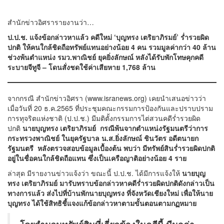
สำนักข่าวอิศรารายงานว่า…
ป.ป.ช. แจ้งข้อกล่าวหาแล้ว คดีใหม่ ‘บุญทรง เตริยาภิรมย์’ ร่ำรวยผิด
ปกติ ให้คนใกล้ชิดถือทรัพย์แทนอย่างน้อย 4 คน รวมมูลค่ากว่า 40 ล้าน
ช่วงพ้นตำแหน่ง รมว.พาณิชย์ ยุคยิ่งลักษณ์ หลังได้รับพักโทษคุกคดี
ระบายจีทูจี – โดนสั่งชดใช้ค่าเสียหาย 1,768 ล้าน
จากกรณี สำนักข่าวอิศรา (
www.isranews.org
) เคยนำเสนอข่าวว่า
เมื่อวันที่ 20 ธ.ค.2565 ที่ประชุมคณะกรรมการป้องกันและปราบปราม
การทุจริตแห่งชาติ (ป.ป.ช.) มีมติตั้งกรรมการไต่สวนคดีร่ำรวยผิด
ปกติ
นายบุญทรง เตริยาภิรมย์ กรณีพ้นจากตำแหน่งรัฐมนตรีว่าการ
กระทรวงพาณิชย์ ในยุครัฐบาล น.ส.ยิ่งลักษณ์ ชินวัตร อดีตนายก
รัฐมนตรี หลังตรวจสอบข้อมูลเบื้องต้น พบว่า มีทรัพย์สินร่ำรวยผิดปกติ
อยู่ในชื่อคนใกล้ชิดถือแทน ซึ่งเป็นเครือญาติอย่างน้อย 4 ราย
ล่าสุด มีรายงานข่าวแจ้งว่า ขณะนี้ ป.ป.ช. ได้มีการแจ้งให้
นายบุญ
ทรง เตริยาภิรมย์ มารับทราบข้อกล่าวหาคดีร่ำรวยผิดปกติดังกล่าวเป็น
ทางการแล้ว ส่งไปที่บ้านพักนายบุญทรง ที่จังหวัดเชียงใหม่ เพื่อให้นาย
บุญทรง ได้ใช้สิทธิชี้แจงแก้ข้อกล่าวหาตามขั้นตอนตามกฏหมาย