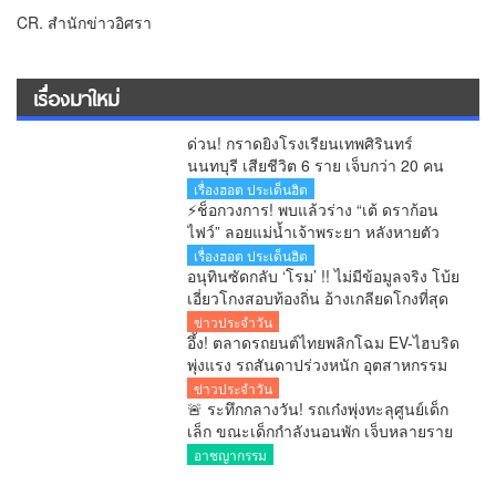
CR. สำนักข่าวอิศรา
เรื่องมาใหม่
ด่วน! กราดยิงโรงเรียนเทพศิรินทร์
นนทบุรี เสียชีวิต 6 ราย เจ็บกว่า 20 คน
ตำรวจคุมสถานการณ์ได้แล้ว
เรื่องฮอต ประเด็นฮิต
⚡ช็อกวงการ! พบแล้วร่าง “เต้ ดราก้อน
ไฟว์” ลอยแม่น้ำเจ้าพระยา หลังหายตัว
ปริศนาตั้งแต่เช้ามืด
เรื่องฮอต ประเด็นฮิต
อนุทินซัดกลับ ‘โรม’ !! ไม่มีข้อมูลจริง โบ้ย
เอี่ยวโกงสอบท้องถิ่น อ้างเกลียดโกงที่สุด
ขู่เอาผิดข่าวปลอม
ข่าวประจำวัน
อึ้ง! ตลาดรถยนต์ไทยพลิกโฉม EV-ไฮบริด
พุ่งแรง รถสันดาปร่วงหนัก อุตสาหกรรม
ยานยนต์เปลี่ยนครั้งใหญ่
ข่าวประจำวัน
🚨 ระทึกกลางวัน! รถเก๋งพุ่งทะลุศูนย์เด็ก
เล็ก ขณะเด็กกำลังนอนพัก เจ็บหลายราย
ผู้ปกครองแห่รุดดูอาการ
อาชญากรรม