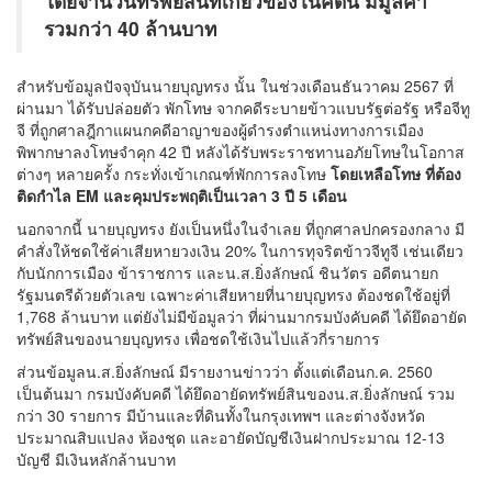
โดยจำนวนทรัพย์สินที่เกี่ยวข้องในคดีนี้ มีมูลค่า
รวมกว่า 40 ล้านบาท
สำหรับข้อมูลปัจจุบันนายบุญทรง นั้น ในช่วงเดือนธันวาคม 2567 ที่
ผ่านมา ได้รับปล่อยตัว พักโทษ จากคดีระบายข้าวแบบรัฐต่อรัฐ หรือจีทู
จี ที่ถูกศาลฎีกาแผนกคดีอาญาของผู้ดำรงตำแหน่งทางการเมือง
พิพากษาลงโทษจำคุก 42 ปี หลังได้รับพระราชทานอภัยโทษในโอกาส
ต่างๆ หลายครั้ง กระทั่งเข้าเกณฑ์พักการลงโทษ
โดยเหลือโทษ ที่ต้อง
ติดกำไล EM และคุมประพฤติเป็นเวลา 3 ปี 5 เดือน
นอกจากนี้ นายบุญทรง ยังเป็นหนึ่งในจำเลย ที่ถูกศาลปกครองกลาง มี
คำสั่งให้ชดใช้ค่าเสียหายวงเงิน 20% ในการทุจริตข้าวจีทูจี เช่นเดียว
กับนักการเมือง ข้าราชการ และน.ส.ยิ่งลักษณ์ ชินวัตร อดีตนายก
รัฐมนตรีด้วยตัวเลข เฉพาะค่าเสียหายที่นายบุญทรง ต้องชดใช้อยู่ที่
1,768 ล้านบาท แต่ยังไม่มีข้อมูลว่า ที่ผ่านมากรมบังคับคดี ได้ยึดอายัด
ทรัพย์สินของนายบุญทรง เพื่อชดใช้เงินไปแล้วกี่รายการ
ส่วนข้อมูลน.ส.ยิ่งลักษณ์ มีรายงานข่าวว่า ตั้งแต่เดือนก.ค. 2560
เป็นต้นมา กรมบังคับคดี ได้ยึดอายัดทรัพย์สินของน.ส.ยิ่งลักษณ์ รวม
กว่า 30 รายการ มีบ้านและที่ดินทั้งในกรุงเทพฯ และต่างจังหวัด
ประมาณสิบแปลง ห้องชุด และอายัดบัญชีเงินฝากประมาณ 12-13
บัญชี มีเงินหลักล้านบาท