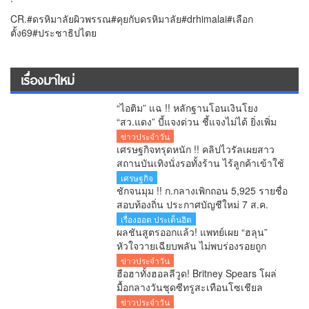
CR.#ดรหิมาลัยผิวพรรณ#คุยกับดรหิมาลัย#drhimalai#เลือก
ตั้ง69#ประชาธิปไตย
เรื่องมาใหม่
“ไอติม” แฉ !! หลักฐานโอนเงินโยง
“สว.แดง” บี้แจงด่วน ชี้แจงไม่ได้ ยิ่งเพิ่ม
ข้อสงสัยคดีเลือก สว.
ข่าวประจำวัน
เศรษฐกิจทรุดหนัก !! คลิปไวรัลเผยสาว
สถานบันเทิงนั่งรอทั้งร้าน ไร้ลูกค้าเข้าใช้
บริการ โซเชียลสะท้อนกำลังซื้อหดตัว
เศรษฐกิจ
ชักจนมุม !! ก.กลางเพิกถอน 5,925 รายชื่อ
สอบท้องถิ่น ประกาศบัญชีใหม่ 7 ส.ค.
ยืนยันพร้อมสู้ทุกคดี หลังอดีตอธิบดีโดน 6
เรื่องฮอต ประเด็นฮิต
ข้อหา
ผลชันสูตรออกแล้ว! แพทย์เผย “ฮลุน”
หัวใจวายเฉียบพลัน ไม่พบร่องรอยถูก
ทำร้าย รอผลสารพิษยืนยันอีก 1-2 สัปดาห์
ข่าวประจำวัน
ฮือฮาทั้งฮอลลีวูด! Britney Spears โผล่
มื้อกลางวันชุดซีทรูสะเทือนโซเชียล
ข่าวประจำวัน