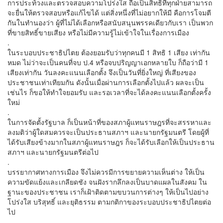
การประท้วงและตรวจสอบความโปร่งใส ถือเป็นสิทธิที่ทุกฝ่ายสามารถ
จะยื่นให้ตรวจสอบหรือแก้ไขได้ แต่สิ่งหนึ่งที่ไม่อยากให้มี คือการโจมตี
กันในทำนองว่า ผู้ที่ไม่ได้เลือกหรือสนับสนุนพรรคเดียวกับเรา เป็นพวก
ที่ขายสิทธิ์ขายเสียง หรือไม่มีความรู้ไม่เข้าใจในเรื่องการเมือง
.
ในระบอบประชาธิปไตย ต้องยอมรับว่าทุกคนมี 1 สิทธิ 1 เสียง เท่ากัน
หมด ไม่ว่าจะเป็นคนที่จบ ป.4 หรือจบปริญญาเอกหลายใบ ก็ถือว่ามี 1
เสียงเท่ากัน วันลงคะแนนเลือกตั้ง จึงเป็นวันที่ยิ่งใหญ่ ที่เสียงของ
ประชาชนเท่าเทียมกัน ดังนั้นเมื่อผ่านการเลือกตั้งไปแล้ว ผลจะเป็น
เช่นไร ก็ขอให้ทำใจยอมรับ และรอเวลาที่จะได้ลงคะแนนเลือกตั้งครั้ง
ใหม่
.
ในการจัดตั้งรัฐบาล ก็เป็นหน้าที่ของสภาผู้แทนราษฎรที่จะสรรหาและ
ลงมติว่าผู้ใดสมควรจะเป็นประธานสภาฯ และนายกรัฐมนตรี โดยผู้ที่
ได้รับเสียงข้างมากในสภาผู้แทนราษฎร ก็จะได้รับเลือกให้เป็นประธาน
สภาฯ และนายกรัฐมนตรีต่อไป
.
บรรยากาศทางการเมือง จึงไม่ควรมีการขยายความเห็นต่าง ให้เป็น
ความขัดแย้งและเกลียดชัง จนฝังรากลึกลงเป็นบาดแผลในสังคม ใน
ฐานะของประชาชน เราก็เฝ้าติดตามขบวนการต่างๆ ให้เป็นไปอย่าง
โปร่งใส บริสุทธิ์ และยุติธรรม ตามกติกาของระบอบประชาธิปไตยต่อ
ไป
.