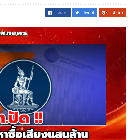
share
tweet
share