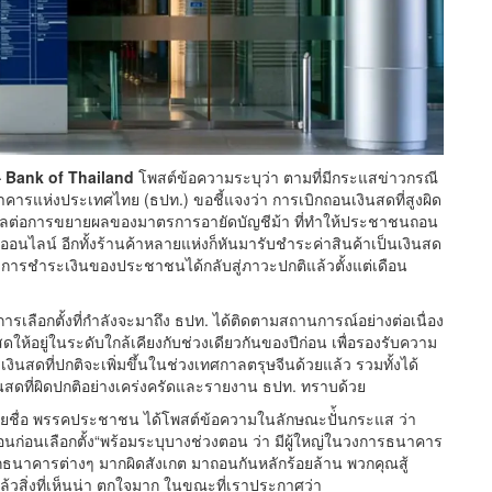
 Bank of Thailand
โพสต์ข้อความระบุว่า ตามที่มีกระแสข่าวกรณี
คารแห่งประเทศไทย (ธปท.) ขอชี้แจงว่า การเบิกถอนเงินสดที่สูงผิด
งวลต่อการขยายผลของมาตรการอายัดบัญชีม้า ที่ทำให้ประชาชนถอน
นไลน์ อีกทั้งร้านค้าหลายแห่งก็หันมารับชำระค่าสินค้าเป็นเงินสด
ละการชำระเงินของประชาชนได้กลับสู่ภาวะปกติแล้วตั้งแต่เดือน
ารเลือกตั้งที่กำลังจะมาถึง ธปท. ได้ติดตามสถานการณ์อย่างต่อเนื่อง
้อยู่ในระดับใกล้เคียงกับช่วงเดียวกันของปีก่อน เพื่อรองรับความ
ินสดที่ปกติจะเพิ่มขึ้นในช่วงเทศกาลตรุษจีนด้วยแล้ว รวมทั้งได้
สดที่ผิดปกติอย่างเคร่งครัดและรายงาน ธปท. ทราบด้วย
ีรายชื่อ พรรคประชาชน ได้โพสต์ข้อความในลักษณะปั่้นกระแส ว่า
อนก่อนเลือกตั้ง“พร้อมระบุบางช่วงตอน ว่า มีผู้ใหญ่ในวงการธนาคาร
กธนาคารต่างๆ มากผิดสังเกต มาถอนกันหลักร้อยล้าน พวกคุณสู้
ล้วสิ่งที่เห็นน่า ตกใจมาก ในขณะที่เราประกาศว่า