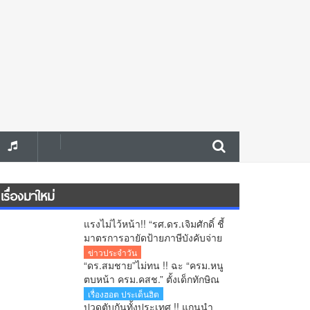
เรื่องมาใหม่
แรงไม่ไว้หน้า!! “รศ.ดร.เจิมศักดิ์ ชี้
มาตรการอายัดป้ายภาษีบังคับจ่าย
ใบสั่ง รัฐกำลังลงโทษประชาชน
ข่าวประจำวัน
ก่อนศาลตัดสิน
“ดร.สมชาย”ไม่ทน !! ฉะ “ครม.หนู
ตบหน้า ครม.คสช.” ตั้งเด็กทักษิณ
สวนทางปฏิรูปประเทศ-ยุทธศาสตร์
เรื่องฮอต ประเด็นฮิต
ชาติ
ปวดตับกันทั้งประเทศ !! แกนนำ