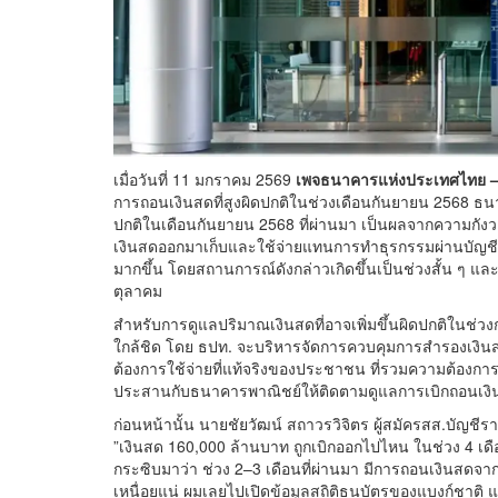
เมื่อวันที่ 11 มกราคม 2569
เพจธนาคารแห่งประเทศไทย –
การถอนเงินสดที่สูงผิดปกติในช่วงเดือนกันยายน 2568 ธนา
ปกติในเดือนกันยายน 2568 ที่ผ่านมา เป็นผลจากความกั
เงินสดออกมาเก็บและใช้จ่ายแทนการทำธุรกรรมผ่านบัญชีออ
มากขึ้น โดยสถานการณ์ดังกล่าวเกิดขึ้นเป็นช่วงสั้น ๆ แ
ตุลาคม
สำหรับการดูแลปริมาณเงินสดที่อาจเพิ่มขึ้นผิดปกติในช่วงก
ใกล้ชิด โดย ธปท. จะบริหารจัดการควบคุมการสำรองเงินสดให
ต้องการใช้จ่ายที่แท้จริงของประชาชน ที่รวมความต้องการเง
ประสานกับธนาคารพาณิชย์ให้ติดตามดูแลการเบิกถอนเงิน
ก่อนหน้านั้น นายชัยวัฒน์ สถาวรวิจิตร ผู้สมัครสส.บัญช
”เงินสด 160,000 ล้านบาท ถูกเบิกออกไปไหน ในช่วง 4 เดื
กระซิบมาว่า ช่วง 2–3 เดือนที่ผ่านมา มีการถอนเงินสดจา
เหนื่อยแน่ ผมเลยไปเปิดข้อมูลสถิติธนบัตรของแบงก์ชาติ แ