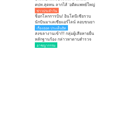
คปท.สุดทน ลากไส้ ‘อดีตแพทย์ใหญ่
รพ.ตำรวจ’ เลื่อนยศ พล.ต.อ. พร้อม
ข่าวประจำวัน
ดัน ‘ผกก.หนุ่ย’ ขึ้น ผอ.ป.ย.ป. เทียบ
ช็อกโลกการบิน! อินโดนีเซียรวบ
ชั้น C11 สำนักนายกฯ!! สมัยอนุทิน
นักบินมาเลเซียแอร์ไลน์ ลอบขนยา
อี 26 กิโลกรัม คาสนามบิน
เรื่องฮอต ประเด็นฮิต
สงขลางานเข้า!!! กลุ่มผู้เสียหายยื่น
หลักฐานร้อง กล่าวหาดาบตำรวจ
เอี่ยวบังคับถ่ายคลิปอนาจาร ขู่ยัด
อาชญากรรม
ยา มีผู้เสียหายหลายราย เร่งตรวจ
สอบ