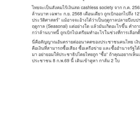
ไทยจะเป็นสังคมไร้เงินสด cashless society จาก ก.ค. 256
ล้านบาท เฉพาะ ก.ย. 2568 เดือนเดียว ถูกเบิกออกไปถึง 127,
ประวัติศาสตร์” แม้อาจจะอ้างได้ว่าเป็นฤดูกาลปลายปีงบปร
ฤดูกาล (Seasonal) แต่อย่างใด แล้วมันเกิดอะไรขึ้น คำถา
กว่าล้านบาทนี้ ถูกเบิกไปเตรียมทำอะไรในช่วงที่การเลือกตั
นี่คือสัญญาณอันตรายต่ออนาคตของประชาชนคนไทย เงินสด
คือเงินที่สามารถซื้อเสียง ซื้อเครือข่าย และซื้ออำนาจรั
มา อย่ายอมให้ประชาธิปไตยไทยถูก “ซื้อ” ถ้าคุณอยากเห็
ประชาชน 8 ก.พ.69 นี้ เดินเข้าคูหา กาส้ม 2 ใบ