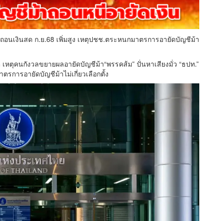
ณถอนเงินสด ก.ย.68 เพิ่มสูง เหตุปชช.ตระหนกมาตรการอายัดบัญชีม้า
ิ เหตุคนกังวลขยายผลอายัดบัญชีม้า“พรรคส้ม” ปั่นหาเสียงมั่ว “ธปท.”
การอายัดบัญชีม้าไม่เกี่ยวเลือกตั้ง