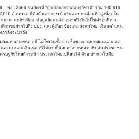
8 – พ.ย. 2568 ธนบัตรที่ “ถูกเบิกออกจากแบงก์ชาติ” รวม 160,816
010 ล้านบาท นี่คือตัวเลขการเบิกเงินสดรายเดือนที่ “สูงที่สุดใน
ะมาณ แต่ถ้าเทียบ ‘ข้อมูลย้อนหลัง’ หลายปี มันไม่ใช่ค่าปกติตาม
มที่ผมขอฝากไปถึง ปปง. และผู้เกี่ยวข้องและสังคมไทย ‘เงินสด’ แสน
้งกำลังจะมาถึง
มหาศาลขนาดนี้ ไม่ใช่เงินซื้อข้าวซื้อของตามปกติแน่นอน แต่
ฐได้ และแน่นอนเงินเหล่านี้ไม่มากก็น้อยมาจากทุนเทาที่ปล้นประชาชน
นเศรษฐกิจไทยก้าวหน้า ประเทศไทยเปลี่ยนได้ ด้วย ปากกาในมือ