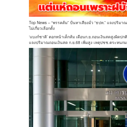
Top News – “พรรคส้ม” ปั่นหาเสียงมั่ว “ธปท.” แจงปริมา
ไม่เกี่ยวเลือกตั้ง
‘แบงก์ชาติ’ ตอกหน้าเด็กส้ม เดือนก.ย.ถอนเงินสดสูงผิดปกต
แจงปริมาณถอนเงินสด ก.ย.68 เพิ่มสูง เหตุปชช.ตระหนกมาตร