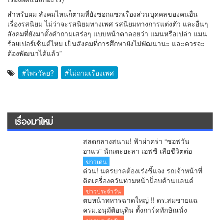
สำหรับผม สังคมไหนก็ตามที่ยังซอกแซกเรื่องส่วนบุคคลของคนอื่น
เรื่องรสนิยม ไม่ว่าจะรสนิยมทางเพศ รสนิยมทางการแต่งตัว และอื่นๆ
สังคมที่ยังมาตั้งคำถามเสร่อๆ แบบหน้าตาลอยว่า แมนหรือเปล่า แมน
ร้อยเปอร์เซ็นต์ไหม เป็นสังคมที่การศึกษายังไม่พัฒนานะ และควรจะ
ต้องพัฒนาได้แล้ว”
#ไพรวัลย?
#ไม่ถามเรื่องเพศ
เรื่องมาใหม่
สลดกลางสนาม! ฟ้าผ่าคร่า “ซอฟวัน
อาแว” นักเตะยะลา เอฟซี เสียชีวิตต่อ
หน้าแฟนบอล
ข่าวเด่น
ด่วน! นครบาลต้องเร่งชี้แจง รถเจ้าหน้าที่
ติดเครื่องควันท่วมหน้าม็อบค้านแลนด์
บริดจ์ คลิปว่อนโซเชียล!
ข่าวประจำวัน
ตบหน้าทหารฉาดใหญ่ !! ดร.สมชายแฉ
ครม.อนุมัติอนุทิน ตั้งการ์ดทักษิณนั่ง
ผอ.ปฎิรูปประเทศ ระดับ C11 จับโป๊ะ