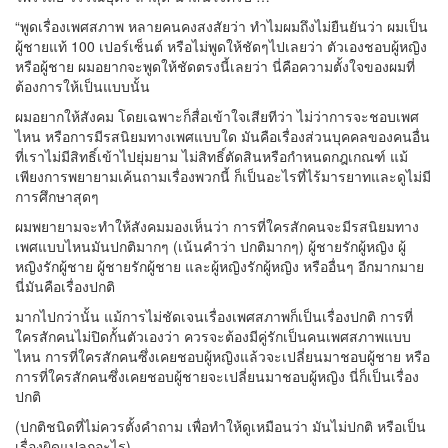
“พูดเรื่องเพศสภาพ หลายคนคงสงสัยว่า ทำไมผมถึงไม่ยืนยันว่า ผมเป็น
ผู้ชายแท้ 100 เปอร์เซ็นต์ หรือไม่พูดให้ชัดๆไปเลยว่า ตัวเองชอบผู้หญิง
หรือผู้ชาย ผมอยากจะพูดให้ชัดตรงนี้เลยว่า นี่คือความตั้งใจของผมที่
ต้องการให้เป็นแบบนั้น
ผมอยากให้สังคม โดยเฉพาะก็สื่อเข้าใจเสียทีว่า ไม่ว่าการจะชอบเพศ
ไหน หรือการมีรสนิยมทางเพศแบบใด มันคือเรื่องส่วนบุคคลของคนอื่น
ที่เราไม่มีสิทธิ์เข้าไปยุ่มยาม ไม่สิทธิ์ตัดสินหรือกำหนดกฎเกณฑ์ แม้
เพียงการพยายามเค้นถามเรื่องพวกนี้ ก็เป็นอะไรที่ไร้มารยาทและดูไม่มี
การศึกษาสุดๆ
ผมพยายามจะทำให้สังคมมองเห็นว่า การที่ใครสักคนจะมีรสนิยมทาง
เพศแบบไหนมันปกติมากๆ (เน้นคำว่า ปกติมากๆ) ผู้ชายรักผู้หญิง ผู้
หญิงรักผู้ชาย ผู้ชายรักผู้ชาย และผู้หญิงรักผู้หญิง หรืออื่นๆ อีกมากมาย
นี่มันคือเรื่องปกติ
มากไปกว่านั้น แม้การไม่ชัดเจนเรื่องเพศสภาพก็เป็นเรื่องปกติ การที่
ใครสักคนไม่ปิดกั้นตัวเองว่า ควรจะต้องมีคู่รักเป็นคนเพศสภาพแบบ
ไหน การที่ใครสักคนซึ่งเคยชอบผู้หญิงแล้วจะเปลี่ยนมาชอบผู้ชาย หรือ
การที่ใครสักคนซึ่งเคยชอบผู้ชายจะเปลี่ยนมาชอบผู้หญิง นี่ก็เป็นเรื่อง
ปกติ
(ปกติชนิดที่ไม่ควรตั้งคำถาม เพื่อทำให้ดูเหมือนว่า มันไม่ปกติ หรือเป็น
เรื่องผิดแปลกอะไร)