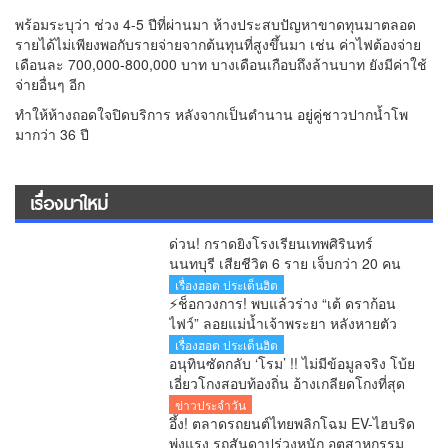
พร้อมระบุว่า ช่วง 4-5 ปีที่ผ่านมา ห้างประสบปัญหาขาดทุนมาตลอด
รายได้ไม่เพียงพอกับรายจ่ายจากต้นทุนที่สูงขึ้นมา เช่น ค่าไฟต้องจ่าย
เดือนละ 700,000-800,000 บาท บางเดือนเกือบถึงล้านบาท ยังมีค่าใช้
จ่ายอื่นๆ อีก
ทำให้ห้างถอดใจปิดบริการ หลังจากเป็นตำนาน อยู่คู่ชาวปากน้ำโพ
มากว่า 36 ปี
เรื่องมาใหม่
ด่วน! กราดยิงโรงเรียนเทพศิรินทร์
นนทบุรี เสียชีวิต 6 ราย เจ็บกว่า 20 คน
ตำรวจคุมสถานการณ์ได้แล้ว
เรื่องฮอต ประเด็นฮิต
⚡ช็อกวงการ! พบแล้วร่าง “เต้ ดราก้อน
ไฟว์” ลอยแม่น้ำเจ้าพระยา หลังหายตัว
ปริศนาตั้งแต่เช้ามืด
เรื่องฮอต ประเด็นฮิต
อนุทินซัดกลับ ‘โรม’ !! ไม่มีข้อมูลจริง โบ้ย
เอี่ยวโกงสอบท้องถิ่น อ้างเกลียดโกงที่สุด
ขู่เอาผิดข่าวปลอม
ข่าวประจำวัน
อึ้ง! ตลาดรถยนต์ไทยพลิกโฉม EV-ไฮบริด
พุ่งแรง รถสันดาปร่วงหนัก อุตสาหกรรม