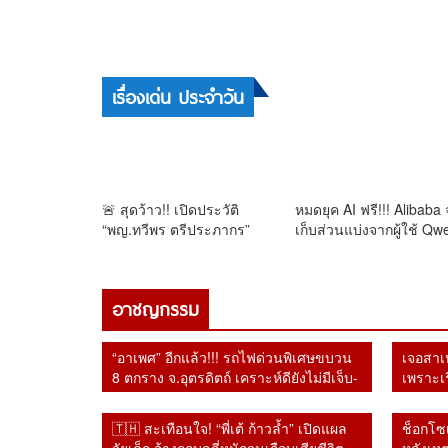
🔴 ปิดตำนาน “แม็กซ์แวลู”! 30 สาขาจ่อ
เปลี่ยนเป็น TOPS หลัง Central ปิดดีลซื้อ
กิจการ — จาก “จัสโก้” ถึง “แม็กซ์แวลู”
ก่อนเข้าสู่ยุค TOPS
เรื่องเด่น ประจำวัน
🚨 สุดว้าว!! เปิดประวัติ
หมดยุค AI ฟรี!!! Alibaba 
“พญ.ทวีพร ตรีประภากร”
เก็บส่วนแบ่งจากผู้ใช้ Qw
แพทย์สายความงาม–ปลูกผม
รายใหญ่
ดีกรี ABHRS โปรไฟล์แน่น
ระดับนานาชาติ
อาชญกรรม
“อาเพศ” อีกแล้ว!!! รถไฟด่วนพิเศษขบวน
เจอสาเห
8 ตกราง จ.อุตรดิตถ์ เคราะห์ดียังไม่มีเจ็บ-
เพราะเร
ตาย
แน่จบแ
🇹🇭 สะเทือนใจ! “พี่เต้ ก้าวล้ำ” เปิดแผล
ช็อกโซ