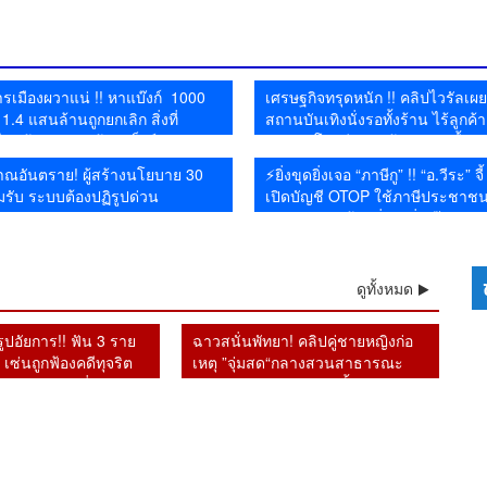
อิหร่าน
ยาอี 26 กิโลกรัม คาสนาม
คน
คุย หลังยุเขมรบุกรุกแผ่น
ตั้งองคณะชี้มูลความผิดไป
น้
บิน
ดินไทย
แล้ว
รเมืองผวาแน่ !! หาแบ๊งก์ 1000
เศรษฐกิจทรุดหนัก !! คลิปไวรัลเผ
.4 แสนล้านถูกยกเลิก สิ่งที่
สถานบันเทิงนั่งรอทั้งร้าน ไร้ลูกค้า
ม่กล้าทำ หลัง ผู้ว่าแบ็งก์ชาติยัน
บริการ โซเชียลสะท้อนกำลังซื้อห
จากระบบ
ณอันตราย! ผู้สร้างนโยบาย 30
⚡ยิ่งขุดยิ่งเจอ “ภาษีกู” !! “อ.วีระ” จี
รับ ระบบต้องปฏิรูปด่วน
เปิดบัญชี OTOP ใช้ภาษีประชาช
มหาศาล แต่ร้านยิ่งทำยิ่งเจ๊ง
ดูทั้งหมด
ิรูปอัยการ!! ฟัน 3 ราย
ฉาวสนั่นพัทยา! คลิปคู่ชายหญิงก่อ
เซ่นถูกฟ้องคดีทุจริต
เหตุ ”จุ่มสด“กลางสวนสาธารณะ
วินัย หลังเปลี่ยน
รปภ.เผยเดินตรวจผ่านขั้นผงะ
คนใหม่