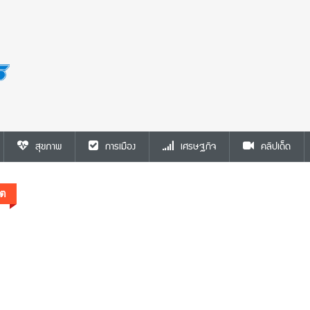
การเมืองทั่วไป
🔴 ปิดตำนาน “แม็กซ์แวลู”! 30 สาขาจ่อเปลี่
TOPS หลัง Central ปิดดีลซื้อกิจการ — จาก “
สุขภาพ
การเมือง
เศรษฐกิจ
คลิปเด็ด
ถึง “แม็กซ์แวลู” ก่อนเข้าสู่ยุค TOPS
ิต