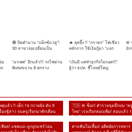
🔴 ปิดตำนาน “แม็กซ์แวลู”!
🔥 สุดอึ้ง !! “ภราดร” ไฟเขียว
🚨 
30 สาขาจ่อเปลี่ยนเป็น
หลักการ ใช้เงินกู้มา “แจก
นัก
TOPS หลัง Central ปิดดีล
เงินฟรี” ไทยเที่ยวไทยพลัส ชี้
บ้า
ซื้อกิจการ — จาก “จัสโก้” ถึง
ไม่ผิดหลักฉุกเฉิน เร่งด่วน
ตำ
จ่อ
“อาเพศ” อีกแล้ว!!! รถไฟด่วน
“เงินมี แต่ทำธุรกิจไม่รอด!!!”
“แม็กซ์แวลู” ก่อนเข้าสู่ยุค
อ้างอุ้มธุรกิจเล็กฝ่าวิกฤต
กำล
en
พิเศษขบวน 8 ตกราง
ผู้ว่า ธปท. ชี้โจทย์ใหญ่
TOPS
สงคราม
จ.อุตรดิตถ์ เคราะห์ดียังไม่มี
เศรษฐกิจไทย เงินทุนกระจุก
เจ็บ-ตาย
SME เข้าถึงยาก ไล่สกัดเส้น
ทางเงินเทา
ตุแล้ว !! เด็ก 14 กราดยิง ดับ 9
🇹🇭 🚨 ช็อก! ตำรวจขุดลึกปม “ค
ื่องชู้สาว จนครูเรียกมาตักเตือน
ไทย” เร่งเรียกสอบเพิ่ม! สอบแล้ว 
บบรุนแรง
ไล่เช็กกระสุน 98 นัด แกะรอยทุกเง
คดีกราดยิงเทพศิรินทร์นนทบุรี
เชียล! แชตแม่–ลูกถูกแชร์ว่อน
ศาลฟันไม่เลี้ยง! อดีตอัยการทหาร