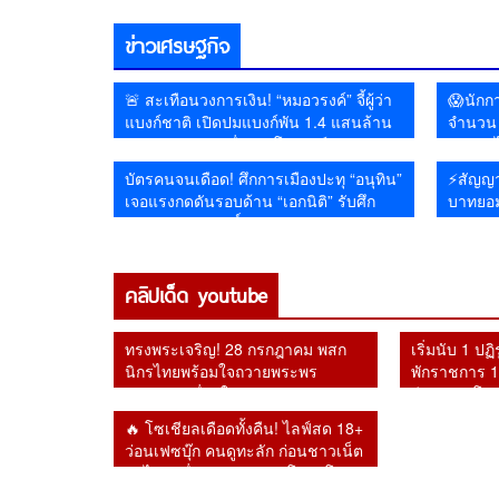
โลกพุ่งทันที
ดื่ม ฉายภาพสงคราม
ราชวงศ์😱
ไซเบอร์เดือด
ข่าวเศรษฐกิจ
🚨 สะเทือนวงการเงิน! “หมอวรงค์” จี้ผู้ว่า
😱นักกา
แบงก์ชาติ เปิดปมแบงก์พัน 1.4 แสนล้าน
จำนวน 1
หายจากระบบ เชื่ออาจโยงคอร์รัปชัน–ทุน
รัฐบาลไ
เทา
หายไป
บัตรคนจนเดือด! ศึกการเมืองปะทุ “อนุทิน”
⚡สัญญา
เจอแรงกดดันรอบด้าน “เอกนิติ” รับศึก
บาทยอม
หนักคัดกรองสิทธิ์
คลิปเด็ด youtube
ทรงพระเจริญ! 28 กรกฎาคม พสก
เริ่มนับ 1 ปฏ
นิกรไทยพร้อมใจถวายพระพร
พักราชการ 1 
ชัยมงคล เนื่องในวันเฉลิม
อีก 2 รายโดน
พระชนมพรรษา 74 พรรษา
อัยการสูงสุด
🔥 โซเชียลเดือดทั้งคืน! ไลฟ์สด 18+
ว่อนเฟซบุ๊ก คนดูทะลัก ก่อนชาวเน็ต
ตาไวพบชื่อ “กรมควบคุมโรค” โผล่
ร่วมรับชม