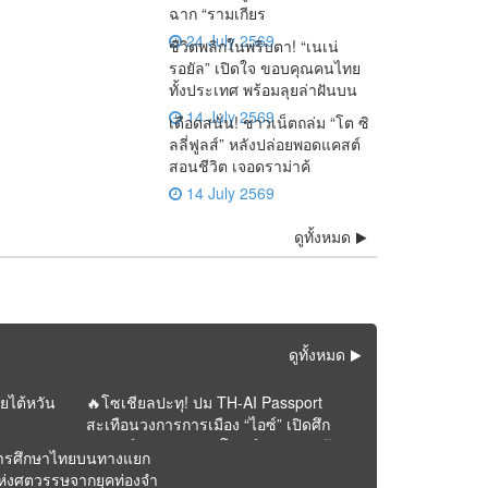
ฉาก “รามเกียร
24 July 2569
ชีวิตพลิกในพริบตา! “เนเน่
รอยัล” เปิดใจ ขอบคุณคนไทย
ทั้งประเทศ พร้อมลุยล่าฝันบน
14 July 2569
เดือดสนั่น! ชาวเน็ตถล่ม “โต ซิ
ลลี่ฟูลส์” หลังปล่อยพอดแคสต์
สอนชีวิต เจอดราม่าค้
14 July 2569
าวทั้งโลก! AGT โพสต์
🚨 ด่วน! “หนุ่ม กรรชัย”
ดูทั้งหมด
เทือนจอ! กสทช. ส่ง
ความจริงโผล่ ! “ทราย
ิป “เนเน่ รอยัล” ซ้ำ
เปิดผลตรวจ DNA ชี้ชัด
ญญาณเตือน “รายการ
สก๊อต” อ้างหลักฐาน
ะแสแรง คนดูแห่เชียร์
เด็กในท้อง “ฟารีดา” เป็น
” ของมดดำ ปมพิธีกรถูก
พินัยกรรมในตู้เซฟตัวเอง
้น Golden Buzzer
ลูกของ “ติณติณ”
งถามไม่เป็นกลาง
หาย
ดูทั้งหมด
ัยไต้หวัน
🔥โซเชียลปะทุ! ปม TH-AI Passport
สะเทือนวงการการเมือง “ไอซ์” เปิดศึก
วิจารณ์ “ภาวุธ” ก่อนโพสต์หายจากหน้า
ารศึกษาไทยบนทางแยก
ฟีด
ห่งศตวรรษจากยุคท่องจำ