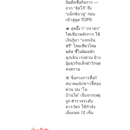
ปิดดีลซื้อกิจการ —
จาก “จัสโก้” ถึง
“แม็กซ์แวลู” ก่อน
เข้าสู่ยุค TOPS
🔥 สุดอึ้ง !! “ภราดร”
ไฟเขียวหลักการ ใช้
เงินกู้มา “แจกเงิน
ฟรี” ไทยเที่ยวไทย
พลัส ชี้ไม่ผิดหลัก
ฉุกเฉิน เร่งด่วน อ้าง
อุ้มธุรกิจเล็กฝ่าวิกฤต
สงคราม
🚨 ช็อกวงการสื่อ!!
สมาคมนักข่าวจี้สอบ
ด่วน ปม “โม
บ้านไผ่” เจ็บจากเหตุ
ถูก ตำรวจระดับ
สารวัตร ใช้กำลัง
เย็บแผล 12 เข็ม