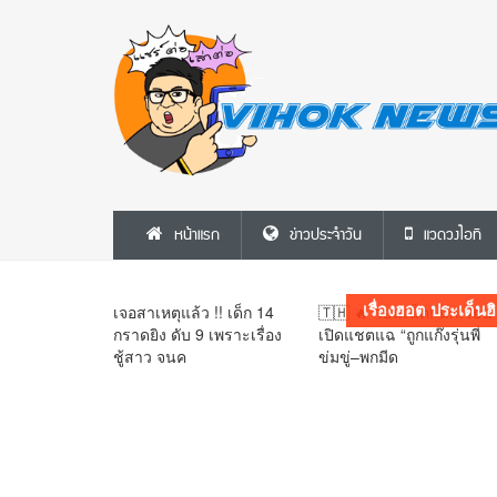
🚨 สุดเดือด!! “พริษฐ์” งัดเส้นเงิน 8.6 แสน
ปมเลือก ส.ว. โอน 13 ครั้งช่วงคาบเกี่ยวเลือก
หน้าแรก
ข่าวประจำวัน
แวดวงไอที
ตั้ง จี้ กกต. เปิดผลสอบ–เร่งส่งศาล
เรื่องฮอต ประเด็นฮ
เจอสาเหตุแล้ว !! เด็ก 14
🇹🇭 🔥 ว่อนเน็ต! นักเรียน
กราดยิง ดับ 9 เพราะเรื่อง
เปิดแชตแฉ “ถูกแก๊งรุ่นพี่
ชู้สาว จนค
ข่มขู่–พกมีด
9 August 2569