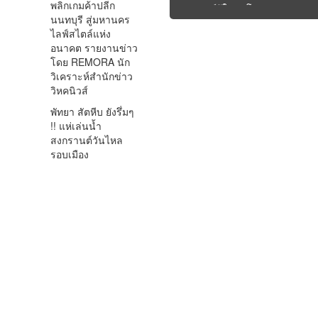
พลิกเกมค้าปลีก
“หุ่นยนต์รู้ใจคนโสด” |
สู
นนทบุรี สู่มหานคร
รายงานโดย REMORA นัก
จะ
ไลฟ์สไตล์แห่ง
วิเคราะห์ สำนักข่าววิหคนิ
ปฏ
อนาคต รายงานข่าว
วส์
ดุ
โดย REMORA นัก
ว
วิเคราะห์สำนักข่าว
วส
วิหคนิวส์
พัทยา สัตหีบ ยังรึ่มๆ
!! แห่เล่นน้ำ
สงกรานต์วันไหล
รอบเมือง