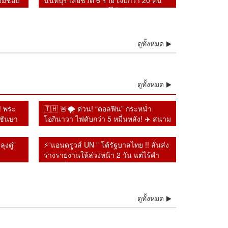
าจมิชอบ
นนทบุรี เสียชีวิต 6 ราย เจ็บกว่า 20 คน
รอ
ตำรวจคุมสถานการณ์ได้แล้ว
ดูทั้งหมด
ดูทั้งหมด
!! พระ
🇹🇭 🚨🌪️ ด่วน! “ดอลฟิน” กระหน่ำ
ะชันษา
โอกินาวา ไฟดับกว่า 5 หมื่นหลัง! ✈️ สนาม
วายพระ
บินวุ่น เรือหยุด จีนผวารับพายุ ปิดท่าเรือ–
สนามบิน เตรียมรับถล่มชายฝั่ง!
ุงตู่”
⚡“แอนดรูวส์ UN ” โต้รัฐบาลไทย !! ลั่นส่ง
ร่างรายงานให้ล่วงหน้า 2 วัน แต่ไร้คำ
ตอบ พร้อมเปิดทางคุย หลังยุเขมรบุกรุก
แผ่นดินไทย
โอ้โห! ฝนถล่มไทยต่อ
⚡โอ้โห! ฝนถล่มไทยต่อ
ดูทั้งหมด
จอแล้วแก๊งไอซ์ส่งญี่ปุ่น
😱งง กับทรัมป์ !! พร้อมคุย
ื่อง กรมอุตุฯ เตือนเหนือ–
เนื่อง กรมอุตุฯ เตือนเหนือ–
 หลอกหญิงถือ ยัดกาแฟ
อิหร่านเป็นมิตร แต่จะไม่
สาน–ตะวันออก รับมือฝน
อีสาน–ตะวันออก รับมือฝน
ักฐานชัดลามนับสิบ
เจรจา
ักถึงหนักมาก เสี่ยง
หนักถึงหนักมาก เสี่ยง