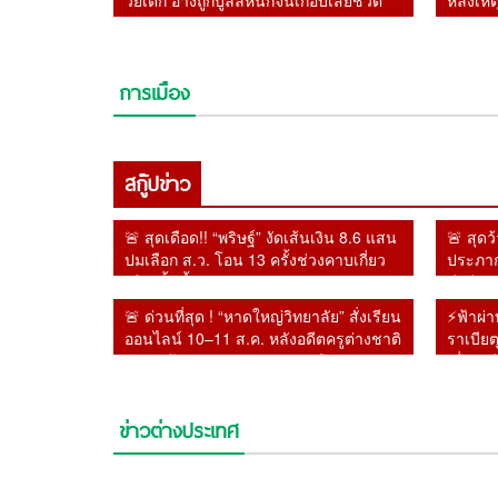
วัยเด็ก อ้างถูกบูลลี่หนักจนเกือบเสียชีวิต
หลังเหต
ธงของจ
การเมือง
สกู๊ปข่าว
🚨 สุดเดือด!! “พริษฐ์” งัดเส้นเงิน 8.6 แสน
🚨 สุดว
ปมเลือก ส.ว. โอน 13 ครั้งช่วงคาบเกี่ยว
ประภาก
เลือกตั้ง จี้ กกต. เปิดผลสอบ–เร่งส่งศาล
ดีกรี 
นานาช
🚨 ด่วนที่สุด ! “หาดใหญ่วิทยาลัย” สั่งเรียน
⚡ฟ้าผ่า
ออนไลน์ 10–11 ส.ค. หลังอดีตครูต่างชาติ
ราเบียต
ถูกเลิกจ้าง-เผยแพร่ภาพอาวุธปืน
เสื่อมเ
ข่าวต่างประเทศ
เปิดพันธสัญญาแห่งมัก
⚡ฟ้าผ่าบรูไน! สุลต่านป
🔥อิหร่านงัดไม้แข็ง!
ด่วน! สหรัฐฯ ผวา
กะฮ์! 3 ชาติมหาอำนาจตั้ง
ฟ้าผ่า ‘เจ้าหญิงราเบียตุล
เตรียมห้ามเรือสหรัฐฯ-อิส
แฮกเกอร์โยงอิหร่าน ถล
แนวป้องกันร่วม เทียบหลัก
ริบยศเกลี้ยง เซ่นพฤติก
ราเอลผ่านฮอร์มุซ น้ำมัน
ระบบน้ำ 12 รัฐ สั่งต้มน้
มาตรา 5 ของนาโต
เสื่อมเสีย-ไม่เคารพ