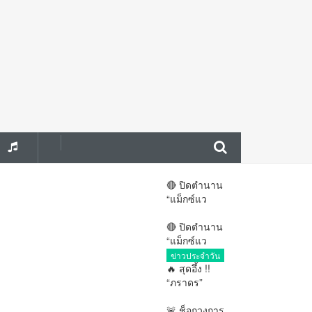
ยนเป็น
จัสโก้”
🔴 ปิดตำนาน
“แม็กซ์แว
การเมืองทั่วไป
🔴 ปิดตำนาน
“แม็กซ์แว
ข่าวประจำวัน
🔥 สุดอึ้ง !!
“ภราดร”
การเมือง
🚨 ช็อกวงการ