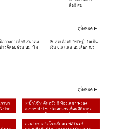
สื่อ!! สม
การเมือง
ดูทั้งหมด
ช็อกวงการสื่อ!! สมาคม
🚨 สุดเดือด!! “พริษฐ์” งัดเส้น
ข่าวจี้สอบด่วน ปม “โม
เงิน 8.6 แสน ปมเลือก ส.ว.
นไผ่” เจ็บจากเหตุถูก
โอน 13 ครั้งช่วงคาบเกี่ยว
รวจระดับสารวัตร ใช้
เลือกตั้ง จี้ กกต. เปิดผลสอบ–
ัง เย็บแผล 12 เข็ม
เร่งส่งศาล
ดูทั้งหมด
รูภาษา
⚡”บิ๊กโจ๊ก” ดันทุรัง !! ฟ้องเลขาฯ-รอง
16 ปาก
เลขาฯ ป.ป.ช. ปมเอกสารเท็จคดีสินบน
ื่อนงำ
ทองคำ หลังโดนศาลฎีกาตั้งองคณะชี้มูล
ความผิดไปแล้ว
ด่วน! กราดยิงโรงเรียนเทพศิรินทร์