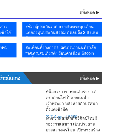
 😱
ำป่า–น้ำล้นตลิ่ง
น้ำป่า–น้ำล้นตลิ่ง
ดูทั้งหมด
ยสาว
⚡ช็อกผู้ประกันตน! จ่ายเงินตรงทุกเดือน
เข้าใช้
แต่กองทุนประกันสังคม ติดลบถึง 2.6 แสน
ดตัว
ล้าน
้ พช.
สะเทือนทั้งวงการ !! ผศ.ดร.อานนท์รำลึก
น
“รศ.ดร.สมเกียรติ” ย้อนคำเตือน Bitcoin
วันนี้หลายคดีกลายเป็นจริง
ข่าวบันเทิง
ดูทั้งหมด
⚡ช็อกวงการ! พบแล้วร่าง “เต้
ดราก้อนไฟว์” ลอยแม่น้ำ
เจ้าพระยา หลังหายตัวปริศนา
ตั้งแต่เช้ามืด
7 August 2569
💯งดงามสมศักดิ์ศรีศิลป์ไทย!!
รองราชเลขาฯ เป็นประธาน
บวงสรวงครูโขน เปิดทางสร้าง