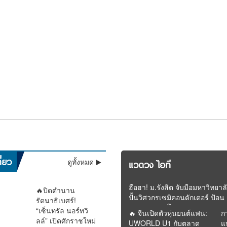
ชีวิตพลิกในพริบตา! “เนเน่
เดือดสนั่น! ชาวเน็ตถล่ม
ว้
ล
ลุ้นระทึกทั้งประเทศ! “ติณ
วินาทีประวัติศาสตร์! “ลิซ่า
สะ
็น
รอยัล” เปิดใจ ขอบคุณคน
“โต ซิลลี่ฟูลส์” หลังปล่อย
คล
ไม่
ติณ” สีหน้าเคร่งเครียด
BLACKPINK” สร้างชื่อ
สั
ขน
ไทยทั้งประเทศ พร้อมลุยล่า
พอดแคสต์สอนชีวิต เจอด
กร
ม
เข้าตรวจ DNA พิสูจน์
ประเทศไทย โชว์เปิด
แฉ
ฝันบนเวทีระดับโลก
ราม่าค้างเงินพนักงานย้อน
ลุ
วน !! อุตุฯ ชี้ฝนถล่มทั่วไทย
ความจริงเด็กในครรภ์ “ฟา
ฟุตบอลโลก 2026 สุดยิ่ง
มอ
ศร
รีดา” พ่อแม่ร่วมให้กำลังใจ
ใหญ่
นออก–อันดามัน” หนักมาก
ี่ยว
ดูทั้งหมด
แวดวง ไอที
ใกล้ชิด
น 60% ระวังน้ำท่วม
ฮือฮา! ม.รังสิต จับมือมหาวิทยาล
🔥ปิดตำนาน
ปั้นวิศวกรเซมิคอนดักเตอร์ ป้อน
รัตนาธิเบศร์!
อุตสาหกรรมโลก
“เซ็นทรัล นอร์ทวิ
🔥 จีนเปิดตัวหุ่นยนต์แฟน:
ก
ลล์” เปิดศักราชใหม่
UWORLD U1 กับตลาด
แ