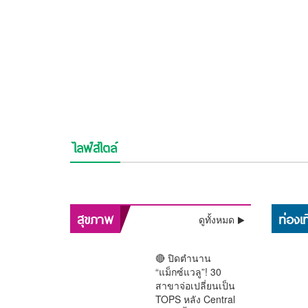
ไลฟ์สไตล์
⚡ช็อกวงการ! พบแล้วร่าง
💯งดงามสมศักดิ์ศรีศิลป์
อิสรภาพคืนร็อกสตาร์!!
ช็อกวงการบันเทิง !! ศา
“เต้ ดราก้อนไฟว์” ลอย
ไทย!! รองราชเลขาฯ เป
“เสก โลโซ” พ้นเรือนจำ
สั่งคุก “ปู มัณฑนา” 2 ปี 
แม่น้ำเจ้าพระยา หลัง
ประธาน บวงสรวงครูโ
ติดกำไล EM เริ่มต้นชีวิต
รอลงอาญา คดีแจ้งควา
หายตัวปริศนาตั้งแต่เช้ามืด
เปิดทางสร้างฉาก
พลิกสุขภาพกรุงเทพฯ! “หมอนันทวัน”
เตือนด่
ใหม่
เท็จเล่นงาน “ลูกหมี”
“รามเกียรติ์ ตอน สีดา”
ชง 3 ยุทธศาสตร์ใหญ่ ทลายคอขวด
“ตะวั
ก่อนเปิดม่าน พ.ย.นี้
สุขภาพ
ท่องเท
ดูทั้งหมด
ระบบรักษา
กทม.โด
🔴 ปิดตำนาน
“แม็กซ์แวลู”! 30
สาขาจ่อเปลี่ยนเป็น
TOPS หลัง Central