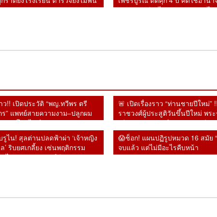
ุกราดยิงโรงเรียน ตำรวจยังไม่ฟัน
เพชรบูรณ์ ติดคุก 4 ปี คดีใช้อำน
ริง
รายงานคดียาไม่ตรงความจริง ไม่
ลงอาญา
้าว!! เปิดประวัติ “พญ.ทวีพร ตรี
🚨 เปิดเรื่องราว “ท่านชายปีใหม่” 
ร” แพทย์สายความงาม–ปลูกผม
ราชวงศ์ผู้ประสูติวันขึ้นปีใหม่ พร
ABHRS โปรไฟล์แน่นระดับ
เดียวกับ “พระองค์ภาฯ” ร่วมพิธีถ
าติ
ราชกุศลสุดอาลัย
บรูไน! สุลต่านปลดฟ้าผ่า ‘เจ้าหญิง
😱ช็อก! แผนปฏิรูปหมวด 16 สมัย “ล
ุล’ ริบยศเกลี้ยง เซ่นพฤติกรรม
จบแล้ว แต่ไม่มีอะไรคืบหน้า
สีย-ไม่เคารพราชวงศ์😱
ลด
⚡“แอนดรูวส์ UN ” โต้
⚡”บิ๊กโจ๊ก” ดันทุรัง !! ฟ้อง
😱
โดดเดี่ยว!!! สหรัฐฯ ส่อรบ
ช็อกโลกการบิน!
⚡เ
’
รัฐบาลไทย !! ลั่นส่งร่าง
เลขาฯ-รองเลขาฯ ป.ป.ช.
เน
่ม
เดี่ยว พันธมิตรยุโรปทยอย
อินโดนีเซียรวบนักบิน
!!
รรม
รายงานให้ล่วงหน้า 2 วัน
ปมเอกสารเท็จคดีสินบน
อี
ำ
ถอยห่าง ไม่ร่วมวงโจมตี
มาเลเซียแอร์ไลน์ ลอบขน
หล
แต่ไร้คำตอบ พร้อมเปิดทาง
ทองคำ หลังโดนศาลฎีกา
หน