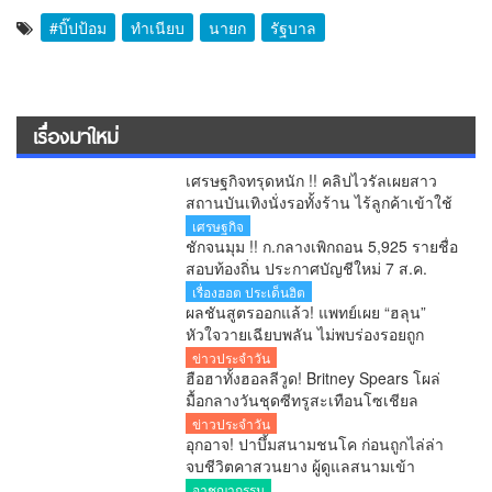
#บิ๊ปป้อม
ทำเนียบ
นายก
รัฐบาล
เรื่องมาใหม่
เศรษฐกิจทรุดหนัก !! คลิปไวรัลเผยสาว
สถานบันเทิงนั่งรอทั้งร้าน ไร้ลูกค้าเข้าใช้
บริการ โซเชียลสะท้อนกำลังซื้อหดตัว
เศรษฐกิจ
ชักจนมุม !! ก.กลางเพิกถอน 5,925 รายชื่อ
สอบท้องถิ่น ประกาศบัญชีใหม่ 7 ส.ค.
ยืนยันพร้อมสู้ทุกคดี หลังอดีตอธิบดีโดน 6
เรื่องฮอต ประเด็นฮิต
ข้อหา
ผลชันสูตรออกแล้ว! แพทย์เผย “ฮลุน”
หัวใจวายเฉียบพลัน ไม่พบร่องรอยถูก
ทำร้าย รอผลสารพิษยืนยันอีก 1-2 สัปดาห์
ข่าวประจำวัน
ฮือฮาทั้งฮอลลีวูด! Britney Spears โผล่
มื้อกลางวันชุดซีทรูสะเทือนโซเชียล
ข่าวประจำวัน
อุกอาจ! ปาบึ้มสนามชนโค ก่อนถูกไล่ล่า
จบชีวิตคาสวนยาง ผู้ดูแลสนามเข้า
มอบตัว
อาชญากรรม