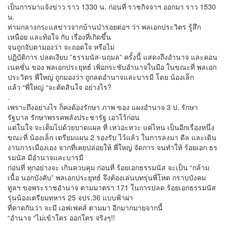
เป็นการมาแจ้งข่าว ราว 1330 น. ก่อนที่ ราชกิจจาฯ ออกมา ราว 1530
น.
ท่ามกลางกระแสข่าวจากบ้านป่ารอยต่อฯ ว่า พลเอกประวิตร รู้สึก
เหนื่อย และท้อใจ กับ เรื่องที่เกิดขึ้น
จนถูกจับตามองว่า จะถอดใจ หรือไม่
ปฏิบัติการ ปลดเงียบ ”ธรรมนัส-นฤมล” ครั้งนี้ แสดงถึงอำนาจ และคอน
เนคชั่น ของ พลเอกประยุทธ์ เพิ่อกระชับอำนาจในมือ ในขณะที่ พลเอก
ประวิตร พี่ใหญ่ ถูกมองว่า ถูกลดอำนาจและบารมี โดย น้องเล็ก
แล้ว “พี่ใหญ่ “จะตัดสินใจ อย่างไร?
.
เพราะถึงอย่างไร ก็คงต้องรักษา ภาพ ของ แผงอำนาจ 3 ป. รักษา
รัฐบาล รักษาพรรคพลังประชารัฐ เอาไว้ก่อน
แต่ในใจ จะเต็มไปด้วยบาดแผล ที่ เหวอะหวะ แค่ไหน เป็นอีกเรื่องหนึ่ง
ขณะที่ น้องเล็ก เตรียมแผน 2 รองรับ ไว้แล้ว ในการลงมา ดีล และเดิน
งานการเมืองเอง จากที่เคยปล่อยให้ พี่ใหญ่ จัดการ จนทำให้ ร้อยเอก ธร
รมนัส มีอำนาจและบารมี
ก่อนที่ ทุกอย่างจะ เกินควบคุม ก่อนที่ ร้อยเอกธรรมนัส จะเป็น “กล้าม
เนื้อ นอกบังคับ” พลเอกประยุทธ์ จึงต้องเล่นบทรุ่นพี่โหด กราบบังคม
ทูลฯ ขอพระราชอำนาจ ตามมาตรา 171 ในการปลด ร้อยเอกธรรมนัส
รุ่นน้องเตรียมทหาร 25 จปร.36 แบบฟ้าผ่า
ที่คาดกันว่า จะมี เอฟเฟคส์ ตามมา อีกมากมายจากนี้
“อำนาจ “ไม่เข้าใคร ออกใคร จริงๆ!!