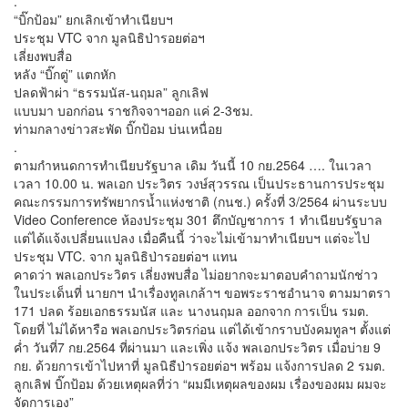
.
“บิ๊กป้อม” ยกเลิกเข้าทำเนียบฯ
ประชุม VTC จาก มูลนิธิป่ารอยต่อฯ
เลี่ยงพบสื่อ
หลัง “บิ๊กตู่” แตกหัก
ปลดฟ้าผ่า “ธรรมนัส-นฤมล” ลูกเลิฟ
แบบมา บอกก่อน ราชกิจจาฯออก แค่ 2-3ชม.
ท่ามกลางข่าวสะพัด บิ๊กป้อม บ่นเหนื่อย
.
ตามกำหนดการทำเนียบรัฐบาล เดิม วันนี้ 10 กย.2564 …. ในเวลา
เวลา 10.00 น. พลเอก ประวิตร วงษ์สุวรรณ เป็นประธานการประชุม
คณะกรรมการทรัพยากรน้ำแห่งชาติ (กนช.) ครั้งที่ 3/2564 ผ่านระบบ
Video Conference ห้องประชุม 301 ตึกบัญชาการ 1 ทำเนียบรัฐบาล
แต่ได้แจ้งเปลี่ยนแปลง เมื่อคืนนี้ ว่าจะไม่เข้ามาทำเนียบฯ แต่จะไป
ประชุม VTC. จาก มูลนิธิป่ารอยต่อฯ แทน
คาดว่า พลเอกประวิตร เลี่ยงพบสื่อ ไม่อยากจะมาตอบคำถามนักช่าว
ในประเด็นที่ นายกฯ นำเรื่องทูลเกล้าฯ ขอพระราชอำนาจ ตามมาตรา
171 ปลด ร้อยเอกธรรมนัส และ นางนฤมล ออกจาก การเป็น รมต.
โดยที่ ไม่ได้หารือ พลเอกประวิตรก่อน แต่ได้เข้ากราบบังคมทูลฯ ตั้งแต่
ค่ำ วันที่7 กย.2564 ที่ผ่านมา และเพิ่ง แจ้ง พลเอกประวิตร เมื่อบ่าย 9
กย. ด้วยการเข้าไปหาที่ มูลนิธืป่ารอยต่อฯ พร้อม แจ้งการปลด 2 รมต.
ลูกเลิฟ บิ๊กป้อม ด้วยเหตุผลที่ว่า “ผมมีเหตุผลของผม เรื่องของผม ผมจะ
จัดการเอง”