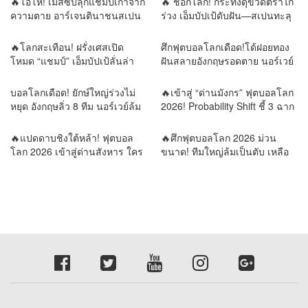
🔥โอ้โห! เมสซีปลุกแชมป์เก่าจาก
🔥 ช็อกโลก! กระทิงดุขวิดตราไก่
ความตาย อาร์เจนตินาชนสเปน
ร่วง เอ็มบัปเป้ดับฝัน—สเปนทะลุ
นัดเดียวตัดสินราชาโลก!
ชิงบอลโลก!
🔥โลกสะเทือน! ฝรั่งเศสเปิด
ศึกฟุตบอลโลกเดือด!โด้ฝอยทอง
โหมด “แชมป์” เอ็มบัปเป้ลั่นล่า
ฝันสลายอังกฤษรอดตาย นอร์เวย์
ดาวดวงที่สอง เมสซีขอเขียน
ล้มยักษ์บราซิล รอบน็อกเอาต์พลิก
ตำนานบทสุดท้าย!⚔️ 4 เกมชี้
ทุกความคาดหมาย
บอลโลกเดือด! ยักษ์ใหญ่ร่วงไม่
🔥เข้าสู่ “ด่านมังกร” ฟุตบอลโลก
ชะตาโลกฟุตบอล! วิเคราะห์เส้น
หยุด อังกฤษลิ่ว 8 ทีม นอร์เวย์ล้ม
2026! Probability Shift ชี้ 3 ฉาก
ทางสู่บัลลังก์แชมป์โลก 2026
บราซิล เขย่าแผนที่ลูกหนังโลก
ทัศน์ ใครคือผู้ครองบัลลังก์โลก?
รายงานข่าวโดย REMORA นัก
🔥แปดดาบชิงใต้หล้า! ฟุตบอล
🔥ศึกฟุตบอลโลก 2026 ม่วน
วิเคราะห์ สำนักข่าววิหคนิวส์
โลก 2026 เข้าสู่ด่านสังหาร ใคร
ขนาด! ทีมใหญ่ล้มเป็นตับ เหลือ
พลาดเพียงก้าวเดียว…กลับบ้าน
แต่ยอดฝีตีนลุ้นแชมป์โลก
ทันที | รายงานข่าวโดย
รายงานข่าวโดย REMORA นัก
REMORA นักวิเคราะห์สำนักข่าว
วิเคราะห์สำนักข่าววิหคนิวส์
วิหคนิวส์