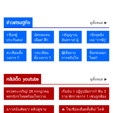
บงการ
เรื่องสิทธิมนุษยชน
ยับกว่า 2.6 หมื่นล้าน เซ่น
ยิ้มทั้งวัด
นามบิน
ของปี
น้อย 13 ศพ สูญหายหลายราย
ยกฯคนใหม่
ดับกว่า 200 นาย
วิกฤตตะวันออกกลาง “ใกล้เกิน
ล่ม–ธุรกรรมอสังหาฯ สะดุด
ฝรั่งเศส สั่งอพยพด่วน 4 หมื่น
ผูกขาดตลาด บีบโรงแรม “ห้าม
ประชาชนนับหมื่นถูกตัดขาด
หนุ่มหน้า
ควบคุม” โลกจับตาความขัด
บทเรียนใหญ่รัฐบาลดิจิทัล
ชีวิต หนีตายทั้งทางบกและทาง
ขายถูกกว่าที่อื่น”
ใหม่ พรรค
แย้งลุกลาม
เรือ
ใหม่
ข่าวเศรษฐกิจ
โปรไฟล์
ดูทั้งหมด
แกร่ง แบ็ก
แน่น ท่าน
⚡ช็อกผู้
บัตรคนจน
⚡สัญญาณ
⚡ยิ่งขุดยิ่ง
ยมบอก
ประกันตน!
เดือด! ศึก
อันตราย! ผู้
เจอ “ภาษีกู”
จ่ายเงิน
การเมือง
สร้าง
!! “อ.วีระ”
ตรงทุก
ปะทุ
นโยบาย
จี้ พช. เปิด
สะเทือนทั้ง
⚡สะเทือน
😱ช็อกวง
ช็อกส่งออก
เดือน แต่
“อนุทิน”
30 บาท
บัญชี
วงการ !!
ทั้งวงการ !!
การคริปโท
ไทย!!
กองทุน
เจอแรง
ยอมรับ
OTOP ใช้
ผศ.ดร.อานนท์
ผศ.ดร.อานนท์
!! ความลับ
สหรัฐเคาะ
ประกัน
กดดันรอบ
ระบบต้อง
ภาษี
รำลึก
รำลึก
5 ปีแตก
ภาษี
สังคม
ด้าน “เอก
ปฏิรูปด่วน
ประชาชน
“รศ.ดร.สม
“รศ.ดร.สม
Bitkub จา
12.5% อ้าง
ติดลบถึง
นิติ” รับศึก
มหาศาล
เกียรติ”
คลิปเด็ด youtube
เกียรติ”
กดีล
ไทยไม่ผ่าน
ดูทั้งหมด
2.6 แสน
หนักคัด
แต่ร้านยิ่ง
ย้อนคำ
ย้อนคำ
35,000
มาตรการ
ล้าน
กรองสิทธิ์
ทำยิ่งเจ๊ง
เตือน
เตือน
ล้าน สู่คดี
สกัดสินค้า
ทรงพระเจริญ! 28 กรกฎาคม
เริ่มนับ 1 ปฏิรูปอัยการ!! ฟัน 3
Bitcoin วัน
Bitcoin วัน
ใหญ่
จาก
พสกนิกรไทยพร้อมใจถวาย
ราย พักราชการ 1 เซ่นถูกฟ้อง
นี้หลายคดี
นี้หลายคดี
ก.ล.ต.กล่าว
“แรงงาน
พระพรชัยมงคล เนื่องในวัน
คดีทุจริต อีก 2 รายโดนวินัย
กลายเป็น
กลายเป็น
โทษ ปม
บังคับ”
เฉลิมพระชนมพรรษา 74
หลังเปลี่ยน อัยการสูงสุดคน
จริง
จริง
สินทรัพย์
ฉาวสนั่นพัทยา! คลิปคู่ชาย
🔥 โซเชียลเดือดทั้งคืน! ไลฟ์
พรรษา
ใหม่