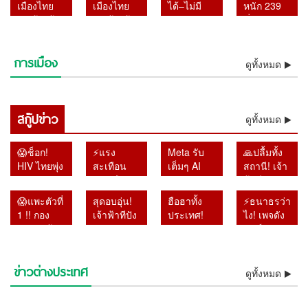
เมืองไทย
เมืองไทย
ได้–ไม่มี
หนัก 239
แอร์ไลน์
กล่าวหา
อดีตสามีถูก
กาแฟ หลัก
“ปกป้องผู้
“ปกป้องผู้
วิสามัญ!!
ซิ่งกวาดรถ
ลอบขนยา
ดาบตำรวจ
ควบคุมตัว
ฐานชัด
ก่อการร้าย”
ก่อการร้าย”
กอ.รมน.ภาค
4 คัน ดับ 2
อี 26
เอี่ยวบังคับ
ลามนับสิบ
ผิดหรือไม่?
ผิดหรือไม่?
4 สน. สยบ
—เงินแสน
กิโลกรัม
ถ่ายคลิป
คน 😱
การเมือง
หากช่วย
หากช่วย
ข่าวลือ
ชดเชยชีวิต
ดูทั้งหมด
คาสนาม
อนาจาร ขู่
จริง
จริง
ส้ม-BRN
ได้หรือ?”
บิน
ยัดยา มีผู้
ม.135/3
ม.135/3
ปล่อย“จับ 2
เสียหาย
โทษอาจ
โทษอาจ
วิสามัญ 3”
หลายราย
เท่าตัวการ
สกู๊ปข่าว
เท่าตัวการ
ย้ำเป็นข่าว
ดูทั้งหมด
เร่งตรวจ
ปลอม
สอบ
😱ช็อก!
⚡แรง
Meta รับ
🙏ปลื้มทั้ง
HIV ไทยพุ่ง
สะเทือน
เต็มๆ AI
สถานี! เจ้า
ทะลุ 5
การเมือง
หลุดจาก
ฟ้าทีปังกรฯ
แสนราย
ท้องถิ่น!
กรอบ
เสด็จฯ
😱แพะตัวที่
สุดอบอุ่น!
ฮือฮาทั้ง
⚡ธนาธรว่า
วัดพระบาท
ศาลชี้เลือก
ทดสอบ พุ่ง
แบบเรียบ
1 !! กอง
เจ้าฟ้าทีปัง
ประเทศ!
ไง! เพจดัง
น้ำพุ
ตั้งส่อทุจริต
โจมตีระบบ
ง่าย ตรัส
ปราบแจ้ง
กรฯ ตรัส
“หมอ
แชร์ภาพ
ประกาศงด
เปิดทาง
องค์กรอื่น
กับ
6 ข้อหา
“ผมหล่อ
ปลาย” เปิด
ธนาธรร่วม
รับผู้ป่วย
เลือกตั้ง
ประชาชน
หนัก อดีต
ไหมครับ…
คำทำนาย
งานผู้สมัค
เพิ่ม แบก
ใหม่ใน 60
อย่างเป็น
ข่าวต่างประเทศ
อธิบดี สถ.
โดดเดี่ยว!!! สหรัฐฯ ส่อรบเดี่ยว
ผมอ้วนไหม
ช็อกโลกการบิน! อินโดนีเซีย
สะเทือน
รสว.พันธุ์
ดูทั้งหมด
ภาระดูแล
วัน
กันเอง
⚡เจอแล้วแก๊งไอซ์ส่งญี่ปุ่น !!
😱งง กับทรัมป์ !! พร้อมคุย
คดีโกงสอบ
พันธมิตรยุโรปทยอยถอยห่าง
ช็อกห้องประชุมโลก! สหรัฐฯ
ครับ”
รวบนักบินมาเลเซียแอร์ไลน์
อุกอาจกลางโทรอนโต! กระสุน
การเมือง
ใหม่
กว่า 200
หลอกหญิงถือ ยัดกาแฟ หลัก
ขั้นช็อกโลก !! อิหร่าน ถล่ม
อิหร่านเป็นมิตร แต่จะไม่
ช็อกทั้งประเทศ!! แฮกเกอร์ถล่ม
ลุ้นสาวผู้
ไม่ร่วมวงโจมตีอิหร่าน
ลุกออกทันทีเมื่อฝรั่งเศสขึ้นพูด
จีนเอาจริงแล้ว!! ฟัน Trip.com
ประชาชน
ลอบขนยาอี 26 กิโลกรัม คาส
พุ่งใส่กงสุลสหรัฐฯ รอบสอง
⚡วิกฤตพายุถล่มชิลี! ดับอย่าง
ไทย ชี้นา
ชีวิต
ฐานชัดลามนับสิบคน 😱
อากาศยานสหรัฐ 11 ลำ ทหาร
⚡เดือดไม่หยุด! ยูเอ็นเตือน
เจรจา
“ทะเบียนที่ดินโรมาเนีย” ระบบ
⚡ระทึก! ไฟป่าล้อมคาบสมุทร