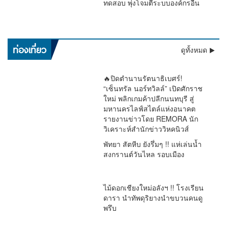
ทดสอบ พุ่งโจมตีระบบองค์กรอื่น
เตือนด่วน !! อุตุฯ ชี้ฝนถล่มทั่วไทย “ตะวันออก–อันดามัน” หนัก
ท่องเที่ยว
ดูทั้งหมด
มาก กทม.โดน 60% ระวังน้ำท่วม
🔥ปิดตำนานรัตนาธิเบศร์!
“เซ็นทรัล นอร์ทวิลล์” เปิดศักราช
ใหม่ พลิกเกมค้าปลีกนนทบุรี สู่
มหานครไลฟ์สไตล์แห่งอนาคต
รายงานข่าวโดย REMORA นัก
วิเคราะห์สำนักข่าววิหคนิวส์
พัทยา สัตหีบ ยังรึ่มๆ !! แห่เล่นน้ำ
สงกรานต์วันไหล รอบเมือง
ไม้ดอกเชียงใหม่อลังฯ !! โรงเรียน
ดารา นำทัพดุริยางนำขบวนคนดู
พรึบ