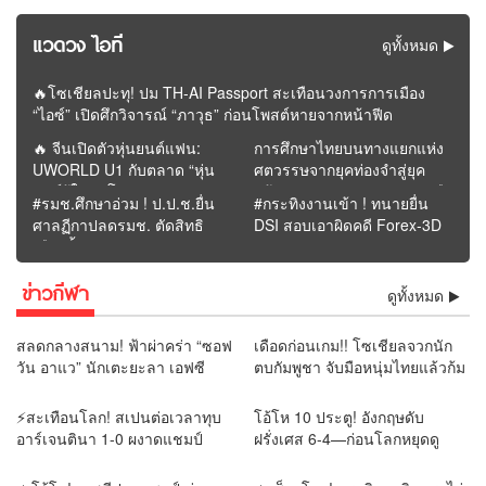
แวดวง ไอที
ดูทั้งหมด
🔥โซเชียลปะทุ! ปม TH-AI Passport สะเทือนวงการการเมือง
“ไอซ์” เปิดศึกวิจารณ์ “ภาวุธ” ก่อนโพสต์หายจากหน้าฟีด
🔥 จีนเปิดตัวหุ่นยนต์แฟน:
การศึกษาไทยบนทางแยกแห่ง
UWORLD U1 กับตลาด “หุ่น
ศตวรรษจากยุคท่องจำสู่ยุค
ยนต์รู้ใจคนโสด” | รายงาน
สร้างคุณค่า : อนาคตจะรุ่งหรือ
#รมช.ศึกษาอ่วม ! ป.ป.ช.ยื่น
#กระทิงงานเข้า ! ทนายยื่น
โดย REMORA นักวิเคราะห์
ร่วงอยู่ที่การปฏิรูปครั้งนี้ |
ศาลฏีกาปลดรมช. ตัดสิทธิ
DSI สอบเอาผิดคดี Forex-3D
สำนักข่าววิหคนิวส์
รายงานโดย ดุลย์ จุลกะเศียน
เลือกตั้ง ฐานรุกป่าขัด
นักวิเคราะห์ สำนักข่าววิหคนิ
จริยธรรม
วส์
ข่าวกีฬา
ดูทั้งหมด
สลดกลางสนาม! ฟ้าผ่าคร่า “ซอฟ
เดือดก่อนเกม!! โซเชียลจวกนัก
วัน อาแว” นักเตะยะลา เอฟซี
ตบกัมพูชา จับมือหนุ่มไทยแล้วก้ม
เสียชีวิตต่อหน้าแฟนบอล
เช็ดมือกับรองเท้า “ยามีน” ลั่น
แบบนี้ไม่ควรทำ
⚡สะเทือนโลก! สเปนต่อเวลาทุบ
โอ้โห 10 ประตู! อังกฤษดับ
อาร์เจนตินา 1-0 ผงาดแชมป์
ฝรั่งเศส 6-4—ก่อนโลกหยุดดู
โลก💯
“เมสซี–ยามาล”