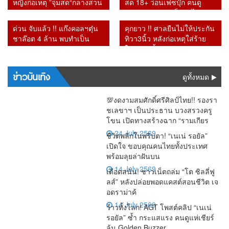
ลูกค้าถูก
หญิงก่อเหตุ ”จุ่มสด“กลางสวน
สด 18+ ว่อนเฟซบุ๊ก คนดู
โจรกรรม
สาธารณะ รปภ.เผยเดินตรวจ
ทะลัก ก่อนชาวเน็ตตาไวพบ
1,700 ล้าน
ผ่านขั้นผงะ
ชื่อ “กรมควบคุมโรค” โผล่
ด่วน จับแล้ว !! แก๊งคอลฯตุ๋น
คุกยาว !! ศาลยืนไม่ให้ประกัน
ร่วมรับชม
ชาล๊อต 4 ล้าน พบทำเป็น
ทิวา3นิ้ว หลังก่อเหตุใส่ร้าย
ขบวนการ
ในหลวงซ้ำซาก
ข่าวบันเทิง
ดูทั้งหมด
💯งดงามสมศักดิ์ศรีศิลป์ไทย!! รองรา
ชเลขาฯ เป็นประธาน บวงสรวงครู
โขน เปิดทางสร้างฉาก “รามเกียร
24 July 2569
ชีวิตพลิกในพริบตา! “เนเน่ รอยัล”
เปิดใจ ขอบคุณคนไทยทั้งประเทศ
พร้อมลุยล่าฝันบน
14 July 2569
เดือดสนั่น! ชาวเน็ตถล่ม “โต ซิลลี่ฟู
ลส์” หลังปล่อยพอดแคสต์สอนชีวิต เจ
อดราม่าค้
14 July 2569
ว้าวทั้งโลก! AGT โพสต์คลิป “เนเน่
รอยัล” ซ้ำ กระแสแรง คนดูแห่เชียร์
ลุ้น Golden Buzzer