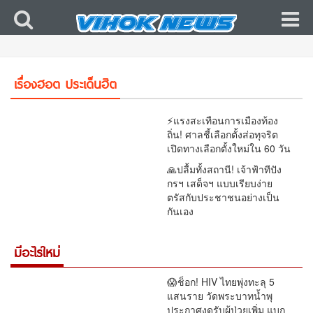
😱ช็อก! HIV ไทยพุ่งทะลุ 5 แสนราย วัดพระบาท
น้ำพุประกาศงดรับผู้ป่วยเพิ่ม แบกภาระดูแลกว่า 200
เรื่องฮอต ประเด็นฮิต
ชีวิต
⚡แรงสะเทือนการเมืองท้อง
ถิ่น! ศาลชี้เลือกตั้งส่อทุจริต
เปิดทางเลือกตั้งใหม่ใน 60 วัน
🙏ปลื้มทั้งสถานี! เจ้าฟ้าทีปัง
กรฯ เสด็จฯ แบบเรียบง่าย
ตรัสกับประชาชนอย่างเป็น
กันเอง
มีอะไรใหม่
😱ช็อก! HIV ไทยพุ่งทะลุ 5
แสนราย วัดพระบาทน้ำพุ
ประกาศงดรับผู้ป่วยเพิ่ม แบก