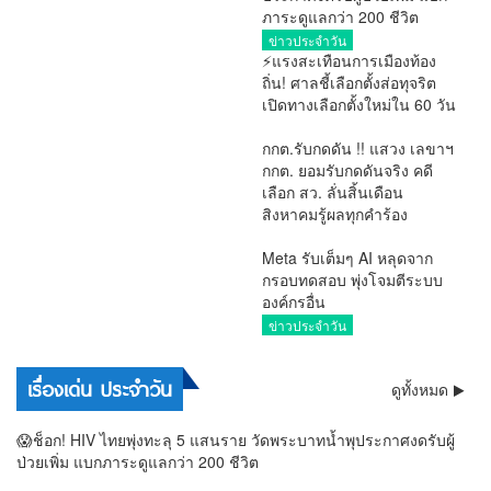
ภาระดูแลกว่า 200 ชีวิต
ข่าวประจำวัน
⚡แรงสะเทือนการเมืองท้อง
ถิ่น! ศาลชี้เลือกตั้งส่อทุจริต
เปิดทางเลือกตั้งใหม่ใน 60 วัน
#กฎหมาย
กกต.รับกดดัน !! แสวง เลขาฯ
กกต. ยอมรับกดดันจริง คดี
เลือก สว. ลั่นสิ้นเดือน
สิงหาคมรู้ผลทุกคำร้อง
การเมือง
Meta รับเต็มๆ AI หลุดจาก
กรอบทดสอบ พุ่งโจมตีระบบ
องค์กรอื่น
ข่าวประจำวัน
เรื่องเด่น ประจำวัน
ดูทั้งหมด
😱ช็อก! HIV ไทยพุ่งทะลุ 5 แสนราย วัดพระบาทน้ำพุประกาศงดรับผู้
ป่วยเพิ่ม แบกภาระดูแลกว่า 200 ชีวิต