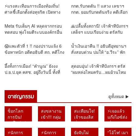
⚡แรงสะเทือนการเมืองท้องถิ่น!
กกต.รับกดดัน !! แสวง เลขาฯ
ศาลชี้เลือกตั้งส่อทุจริต เปิดทาง
กกต. ยอมรับกดดันจริง คดีเลือก
เลือกตั้งใหม่ใน 60 วัน
สว. ลั่นสิ้นเดือนสิงหาคมรู้ผลทุก
คำร้อง
Meta รับเต็มๆ AI หลุดจากกรอบ
🙏ปลื้มทั้งสถานี! เจ้าฟ้าทีปังกรฯ
ทดสอบ พุ่งโจมตีระบบองค์กรอื่น
เสด็จฯ แบบเรียบง่าย ตรัสกับ
ประชาชนอย่างเป็นกันเอง
😱แพะตัวที่ 1 !! กองปราบแจ้ง 6
น้ำเงินเอาคืน !! อธิบดีอุทยานฯ
ข้อหาหนัก อดีตอธิบดี สถ. คดีโกง
สั่งสอบด่วน ปมให้ “อ.วีระ” พัก
สอบ ลุ้นสาวผู้บงการ
ค้างสิมิลัน ส่อฝ่าฝืนประกาศกรม
หลังฉุนแฉรัฐบาล
อึ้งทั้งการเมือง! “คำนูณ” ยังงง
สุดอบอุ่น! เจ้าฟ้าทีปังกรฯ ตรัส
ป.ย.ป.ยุค คสช. อยู่ถึงวันนี้ ทั้งที่
“ผมหล่อไหมครับ…ผมอ้วนไหม
ภารกิจควรจบไปนานแล้ว
ครับ” ประชาชนยิ้มทั้งวัด
อาชญกรรม
ดูทั้งหมด
ช็อกโลก
สงขลางาน
สะเทือนใจ!
⚡เจอแล้ว
การบิน!
เข้า!!! กลุ่ม
เจ้าของลิส
แก๊งไอซ์ส่ง
อินโดนีเซีย
ผู้เสียหาย
ซิ่งดังเมือง
ญี่ปุ่น !!
รวบนักบิน
ยื่นหลัก
ลำปางถูก
หลอกหญิง
⚡นักการ
⚡นักการ
ยังจับไม่
“โอ้โห! เมา
มาเลเซีย
ฐานร้อง
ยิงเสียชีวิต
ถือ ยัด