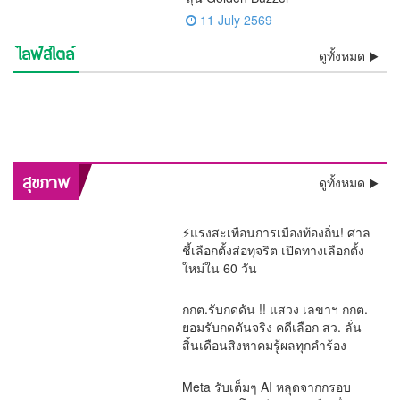
11 July 2569
ไลฟ์สไตล์
💯งดงามสมศักดิ์ศรีศิลป์ไทย!!
ชีวิตพลิกในพริบตา! “เนเน่
ดูทั้งหมด
เดือดสนั่น! ชาวเน็ตถล่ม “โต ซิ
ว้าวทั้งโลก! AGT โพสต์คลิป
รองราชเลขาฯ เป็นประธาน
🚨 ด่วน! “หนุ่ม กรรชัย” เปิดผล
รอยัล” เปิดใจ ขอบคุณคนไทย
อิสรภาพคืนร็อกสตาร์!! “เสก
ลลี่ฟูลส์” หลังปล่อยพอดแคสต์
ช็อกวงการบันเทิง !! ศาลสั่งคุก
“เนเน่ รอยัล” ซ้ำ กระแสแรง
ลุ้นระทึกทั้งประเทศ! “ติณติณ”
บวงสรวงครูโขน เปิดทางสร้าง
ตรวจ DNA ชี้ชัด เด็กในท้อง
วินาทีประวัติศาสตร์! “ลิซ่า
ทั้งประเทศ พร้อมลุยล่าฝันบน
โลโซ” พ้นเรือนจำ ติดกำไล
สะเทือนจอ! กสทช. ส่ง
สอนชีวิต เจอดราม่าค้างเงิน
“ปู มัณฑนา” 2 ปี ไม่รอ
ความจริงโผล่ ! “ทราย สก๊อต”
คนดูแห่เชียร์ลุ้น Golden
สีหน้าเคร่งเครียด เข้าตรวจ
💐 ดอกไม้ปริศนาจุดกระแส!
ฉาก “รามเกียรติ์ ตอน สีดา”
“ฟารีดา” เป็นลูกของ “ติณติณ”
BLACKPINK” สร้างชื่อ
เวทีระดับโลก
EM เริ่มต้นชีวิตใหม่
สัญญาณเตือน “รายการแฉ”
พนักงานย้อนศร
ลงอาญา คดีแจ้งความเท็จเล่น
อ้างหลักฐานพินัยกรรมในตู้
Buzzer
DNA พิสูจน์ความจริงเด็กใน
ชาวเน็ตจับตาความสัมพันธ์ลูก
ก่อนเปิดม่าน พ.ย.นี้
ประเทศไทย โชว์เปิดฟุตบอล
ของมดดำ ปมพิธีกรถูกมองถาม
งาน “ลูกหมี”
เซฟตัวเองหาย
ครรภ์ “ฟารีดา” พ่อแม่ร่วมให้
อนุทิน หลังภาพการ์ดแนบช่อ
โลก 2026 สุดยิ่งใหญ่
ไม่เป็นกลาง
กำลังใจใกล้ชิด
ดอกไม้ถูกแชร์ว่อน
พลิกสุขภาพกรุงเทพฯ! “หมอนันทวัน” ชง 3 ยุทธศาสตร์ใหญ่
สุขภาพ
ดูทั้งหมด
ทลายคอขวดระบบรักษา
⚡แรงสะเทือนการเมืองท้องถิ่น! ศาล
ชี้เลือกตั้งส่อทุจริต เปิดทางเลือกตั้ง
ใหม่ใน 60 วัน
กกต.รับกดดัน !! แสวง เลขาฯ กกต.
ยอมรับกดดันจริง คดีเลือก สว. ลั่น
สิ้นเดือนสิงหาคมรู้ผลทุกคำร้อง
Meta รับเต็มๆ AI หลุดจากกรอบ