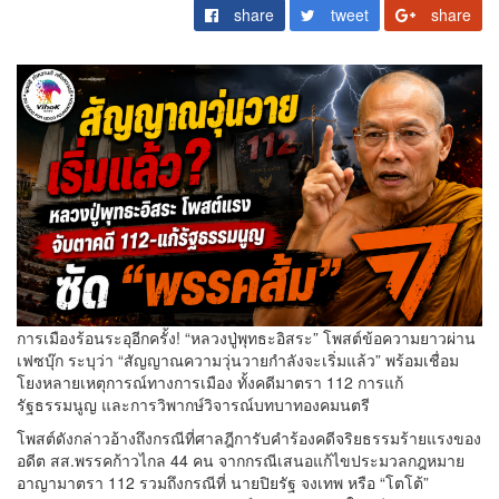
share
tweet
share
การเมืองร้อนระอุอีกครั้ง! “หลวงปู่พุทธะอิสระ” โพสต์ข้อความยาวผ่าน
เฟซบุ๊ก ระบุว่า “สัญญาณความวุ่นวายกำลังจะเริ่มแล้ว” พร้อมเชื่อม
โยงหลายเหตุการณ์ทางการเมือง ทั้งคดีมาตรา 112 การแก้
รัฐธรรมนูญ และการวิพากษ์วิจารณ์บทบาทองคมนตรี
โพสต์ดังกล่าวอ้างถึงกรณีที่ศาลฎีการับคำร้องคดีจริยธรรมร้ายแรงของ
อดีต สส.พรรคก้าวไกล 44 คน จากกรณีเสนอแก้ไขประมวลกฎหมาย
อาญามาตรา 112 รวมถึงกรณีที่ นายปิยรัฐ จงเทพ หรือ “โตโต้”