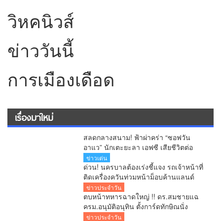
วิหคนิวส์
ข่าววันนี้
การเมืองเดือด
เรื่องมาใหม่
สลดกลางสนาม! ฟ้าผ่าคร่า “ซอฟวัน
อาแว” นักเตะยะลา เอฟซี เสียชีวิตต่อ
หน้าแฟนบอล
ข่าวเด่น
ด่วน! นครบาลต้องเร่งชี้แจง รถเจ้าหน้าที่
ติดเครื่องควันท่วมหน้าม็อบค้านแลนด์
บริดจ์ คลิปว่อนโซเชียล!
ข่าวประจำวัน
ตบหน้าทหารฉาดใหญ่ !! ดร.สมชายแฉ
ครม.อนุมัติอนุทิน ตั้งการ์ดทักษิณนั่ง
ผอ.ปฎิรูปประเทศ ระดับ C11 จับโป๊ะ
ข่าวประจำวัน