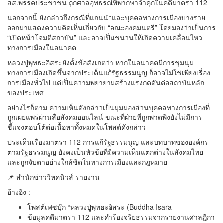
สส.พรรคประชาชน ถูกศาลอุทธรณ์พิพากษาจำคุกในคดีมาตรา 112
นอกจากนี้ ยังกล่าวถึงกรณีที่แกนนำและบุคคลทางการเมืองบางราย
ออกมาแสดงความคิดเห็นเกี่ยวกับ “คณะองคมนตรี” โดยมองว่าเป็นการ
“เปิดหน้าโจมตีสถาบัน” และอาจเป็นชนวนให้เกิดความเคลื่อนไหว
ทางการเมืองในอนาคต
หลวงปู่พุทธะอิสระยังตั้งข้อสังเกตว่า หากในอนาคตมีการชุมนุม
ทางการเมืองเกิดขึ้นจากประเด็นแก้รัฐธรรมนูญ ก็อาจไม่ใช่เพียงเรื่อง
การเมืองทั่วไป แต่เป็นความพยายามสร้างแรงกดดันต่อสถาบันหลัก
ของประเทศ
อย่างไรก็ตาม ความเห็นดังกล่าวเป็นมุมมองส่วนบุคคลทางการเมืองที่
ถูกเผยแพร่ผ่านสื่อสังคมออนไลน์ ขณะที่ฝ่ายที่ถูกพาดพิงยังไม่มีการ
ชี้แจงตอบโต้ต่อเนื้อหาทั้งหมดในโพสต์ดังกล่าว
ประเด็นเรื่องมาตรา 112 การแก้รัฐธรรมนูญ และบทบาทขององค์กร
ตามรัฐธรรมนูญ ยังคงเป็นหัวข้อที่มีความเห็นแตกต่างในสังคมไทย
และถูกจับตาอย่างใกล้ชิดในทางการเมืองและกฎหมาย
📌 สำนักข่าววิหคนิวส์ รายงาน
อ้างอิง :
โพสต์เฟซบุ๊ก “หลวงปู่พุทธะอิสระ (Buddha Isara
ข้อมูลคดีมาตรา 112 และคำร้องจริยธรรมจากรายงานศาลฎีกา