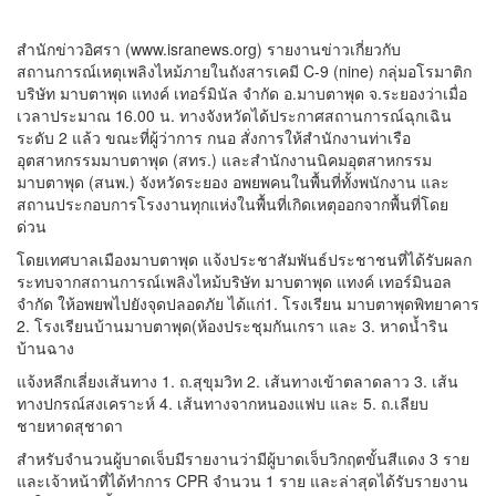
สำนักข่าวอิศรา (
www.isranews.org
) รายงานข่าวเกี่ยวกับ
สถานการณ์เหตุเพลิงไหม้ภายในถังสารเคมี C-9 (nine) กลุ่มอโรมาติก
บริษัท มาบตาพุด แทงค์ เทอร์มินัล จำกัด อ.มาบตาพุด จ.ระยองว่าเมื่อ
เวลาประมาณ 16.00 น. ทางจังหวัดได้ประกาศสถานการณ์ฉุกเฉิน
ระดับ 2 แล้ว ขณะที่ผู้ว่าการ กนอ สั่งการให้สำนักงานท่าเรือ
อุตสาหกรรมมาบตาพุด (สทร.) และสำนักงานนิคมอุตสาหกรรม
มาบตาพุด (สนพ.) จังหวัดระยอง อพยพคนในพื้นที่ทั้งพนักงาน และ
สถานประกอบการโรงงานทุกแห่งในพื้นที่เกิดเหตุออกจากพื้นที่โดย
ด่วน
โดยเทศบาลเมืองมาบตาพุด แจ้งประชาสัมพันธ์ประชาชนที่ได้รับผลก
ระทบจากสถานการณ์เพลิงไหม้บริษัท มาบตาพุด แทงค์ เทอร์มินอล
จำกัด ให้อพยพไปยังจุดปลอดภัย ได้แก่1. โรงเรียน มาบตาพุดพิทยาคาร
2. โรงเรียนบ้านมาบตาพุด(ห้องประชุมกันเกรา และ 3. หาดน้ำริน
บ้านฉาง
แจ้งหลีกเลี่ยงเส้นทาง 1. ถ.สุขุมวิท 2. เส้นทางเข้าตลาดลาว 3. เส้น
ทางปกรณ์สงเคราะห์ 4. เส้นทางจากหนองแฟบ และ 5. ถ.เลียบ
ชายหาดสุชาดา
สำหรับจำนวนผู้บาดเจ็บมีรายงานว่ามีผู้บาดเจ็บวิกฤตขั้นสีแดง 3 ราย
และเจ้าหน้าที่ได้ทำการ CPR จำนวน 1 ราย และล่าสุดได้รับรายงาน