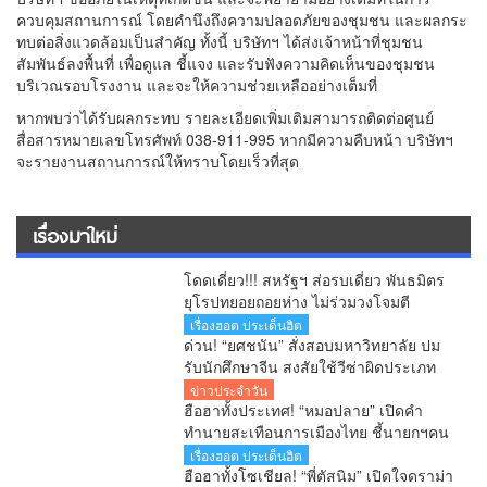
ควบคุมสถานการณ์ โดยคำนึงถึงความปลอดภัยของชุมชน และผลกระ
ทบต่อสิ่งแวดล้อมเป็นสำคัญ ทั้งนี้ บริษัทฯ ได้ส่งเจ้าหน้าที่ชุมชน
สัมพันธ์ลงพื้นที่ เพื่อดูแล ชี้แจง และรับฟังความคิดเห็นของชุมชน
บริเวณรอบโรงงาน และจะให้ความช่วยเหลืออย่างเต็มที่
หากพบว่าได้รับผลกระทบ รายละเอียดเพิ่มเติมสามารถติดต่อศูนย์
สื่อสารหมายเลขโทรศัพท์
038-911-995
หากมีความคืบหน้า บริษัทฯ
จะรายงานสถานการณ์ให้ทราบโดยเร็วที่สุด
เรื่องมาใหม่
โดดเดี่ยว!!! สหรัฐฯ ส่อรบเดี่ยว พันธมิตร
ยุโรปทยอยถอยห่าง ไม่ร่วมวงโจมตี
อิหร่าน
เรื่องฮอต ประเด็นฮิต
ด่วน! “ยศชนัน” สั่งสอบมหาวิทยาลัย ปม
รับนักศึกษาจีน สงสัยใช้วีซ่าผิดประเภท
ลั่นพบจะเอาผิด
ข่าวประจำวัน
ฮือฮาทั้งประเทศ! “หมอปลาย” เปิดคำ
ทำนายสะเทือนการเมืองไทย ชี้นายกฯคน
ใหม่ หนุ่มหน้าใหม่ พรรคใหม่ โปรไฟล์
เรื่องฮอต ประเด็นฮิต
แกร่ง แบ็กแน่น ท่านยมบอก
ฮือฮาทั้งโซเชียล! “พี่ตัสนิม” เปิดใจดราม่า