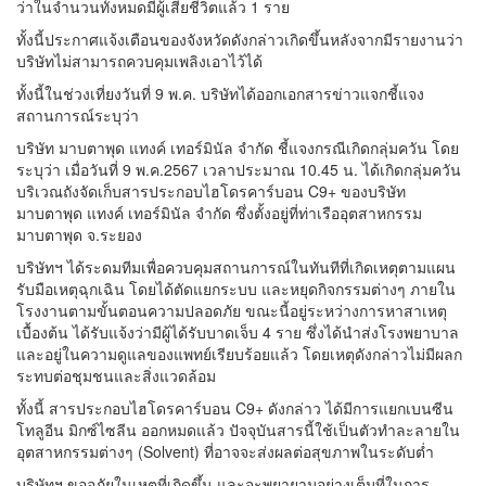
ว่าในจำนวนทั้งหมดมีผู้เสียชีวิตแล้ว 1 ราย
ทั้งนี้ประกาศแจ้งเตือนของจังหวัดดังกล่าวเกิดขึ้นหลังจากมีรายงานว่า
บริษัทไม่สามารถควบคุมเพลิงเอาไว้ได้
ทั้งนี้ในช่วงเที่ยงวันที่ 9 พ.ค. บริษัทได้ออกเอกสารข่าวแจกชี้แจง
สถานการณ์ระบุว่า
บริษัท มาบตาพุด แทงค์ เทอร์มินัล จำกัด ชี้แจงกรณีเกิดกลุ่มควัน โดย
ระบุว่า เมื่อวันที่ 9 พ.ค.2567 เวลาประมาณ 10.45 น. ได้เกิดกลุ่มควัน
บริเวณถังจัดเก็บสารประกอบไฮโดรคาร์บอน C9+ ของบริษัท
มาบตาพุด แทงค์ เทอร์มินัล จำกัด ซึ่งตั้งอยู่ที่ท่าเรืออุตสาหกรรม
มาบตาพุด จ.ระยอง
บริษัทฯ ได้ระดมทีมเพื่อควบคุมสถานการณ์ในทันทีที่เกิดเหตุตามแผน
รับมือเหตุฉุกเฉิน โดยได้ตัดแยกระบบ และหยุดกิจกรรมต่างๆ ภายใน
โรงงานตามขั้นตอนความปลอดภัย ขณะนี้อยู่ระหว่างการหาสาเหตุ
เบื้องต้น ได้รับแจ้งว่ามีผู้ได้รับบาดเจ็บ 4 ราย ซึ่งได้นำส่งโรงพยาบาล
และอยู่ในความดูแลของแพทย์เรียบร้อยแล้ว โดยเหตุดังกล่าวไม่มีผลก
ระทบต่อชุมชนและสิ่งแวดล้อม
ทั้งนี้ สารประกอบไฮโดรคาร์บอน C9+ ดังกล่าว ได้มีการแยกเบนซีน
โทลูอีน มิกซ์ไซลีน ออกหมดแล้ว ปัจจุบันสารนี้ใช้เป็นตัวทำละลายใน
อุตสาหกรรมต่างๆ (Solvent) ที่อาจจะส่งผลต่อสุขภาพในระดับต่ำ
บริษัทฯ ขออภัยในเหตุที่เกิดขึ้น และจะพยายามอย่างเต็มที่ในการ