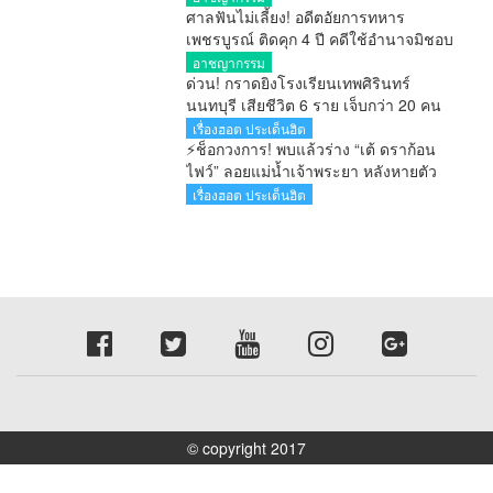
ศาลฟันไม่เลี้ยง! อดีตอัยการทหาร
เพชรบูรณ์ ติดคุก 4 ปี คดีใช้อำนาจมิชอบ
รายงานคดียาไม่ตรงความจริง ไม่รอ
อาชญากรรม
ลงอาญา
ด่วน! กราดยิงโรงเรียนเทพศิรินทร์
นนทบุรี เสียชีวิต 6 ราย เจ็บกว่า 20 คน
ตำรวจคุมสถานการณ์ได้แล้ว
เรื่องฮอต ประเด็นฮิต
⚡ช็อกวงการ! พบแล้วร่าง “เต้ ดราก้อน
ไฟว์” ลอยแม่น้ำเจ้าพระยา หลังหายตัว
ปริศนาตั้งแต่เช้ามืด
เรื่องฮอต ประเด็นฮิต
© copyright 2017