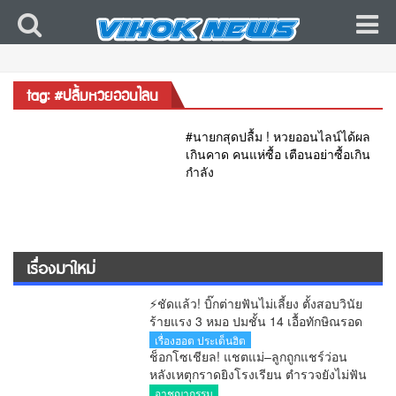
tag: #ปลื้มหวยออนไลน
#นายกสุดปลื้ม ! หวยออนไลน์ได้ผล
เกินคาด คนแห่ซื้อ เตือนอย่าซื้อเกิน
กำลัง
เรื่องมาใหม่
⚡ชัดแล้ว! บิ๊กต่ายฟันไม่เลี้ยง ตั้งสอบวินัย
ร้ายแรง 3 หมอ ปมชั้น 14 เอื้อทักษิณรอด
คุก หลังศาลตัดสินแล้ว
เรื่องฮอต ประเด็นฮิต
ช็อกโซเชียล! แชตแม่–ลูกถูกแชร์ว่อน
หลังเหตุกราดยิงโรงเรียน ตำรวจยังไม่ฟัน
ธงของจริง
อาชญากรรม