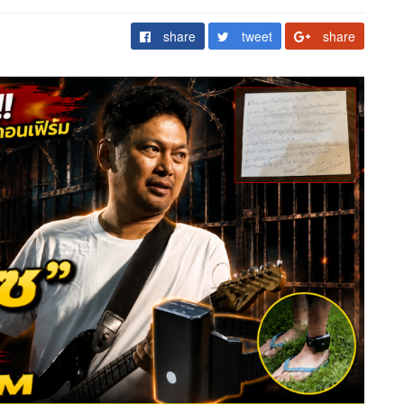
share
tweet
share