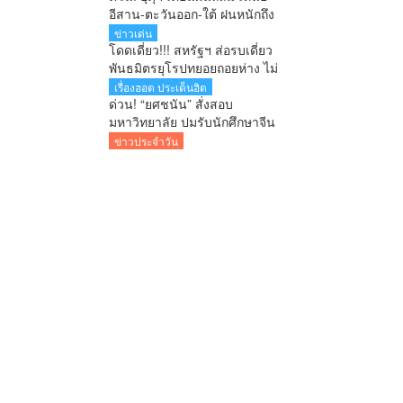
ทักษิณชงเอง
อีสาน-ตะวันออก-ใต้ ฝนหนักถึง
หนักมาก กทม.ฝนตก 70% คลื่น
ข่าวเด่น
ทะเลสูง
โดดเดี่ยว!!! สหรัฐฯ ส่อรบเดี่ยว
พันธมิตรยุโรปทยอยถอยห่าง ไม่
ร่วมวงโจมตีอิหร่าน
เรื่องฮอต ประเด็นฮิต
ด่วน! “ยศชนัน” สั่งสอบ
มหาวิทยาลัย ปมรับนักศึกษาจีน
สงสัยใช้วีซ่าผิดประเภท ลั่นพบจะ
ข่าวประจำวัน
เอาผิด