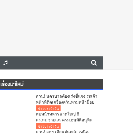
เรื่องมาใหม่
ด่วน! นครบาลต้องเร่งชี้แจง รถเจ้า
หน้าที่ติดเครื่องควันท่วมหน้าม็อบ
ค้านแลนด์บริดจ์ คลิปว่อนโซเชียล!
ข่าวประจำวัน
ตบหน้าทหารฉาดใหญ่ !!
ดร.สมชายแฉ ครม.อนุมัติอนุทิน
ตั้งการ์ดทักษิณนั่ง ผอ.ปฎิรูป
ข่าวประจำวัน
ประเทศ ระดับ C11 จับโป๊ะ หลาน
ด่วน! อุตุฯ เตือนฝนถล่ม เหนือ-