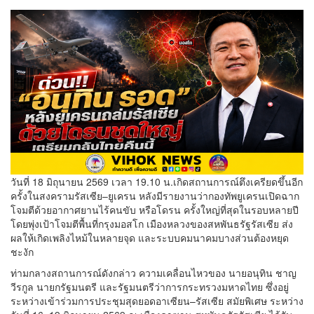
วันที่ 18 มิถุนายน 2569 เวลา 19.10 น.เกิดสถานการณ์ตึงเครียดขึ้นอีก
ครั้งในสงครามรัสเซีย–ยูเครน หลังมีรายงานว่ากองทัพยูเครนเปิดฉาก
โจมตีด้วยอากาศยานไร้คนขับ หรือโดรน ครั้งใหญ่ที่สุดในรอบหลายปี
โดยพุ่งเป้าโจมตีพื้นที่กรุงมอสโก เมืองหลวงของสหพันธรัฐรัสเซีย ส่ง
ผลให้เกิดเพลิงไหม้ในหลายจุด และระบบคมนาคมบางส่วนต้องหยุด
ชะงัก
ท่ามกลางสถานการณ์ดังกล่าว ความเคลื่อนไหวของ นายอนุทิน ชาญ
วีรกูล นายกรัฐมนตรี และรัฐมนตรีว่าการกระทรวงมหาดไทย ซึ่งอยู่
ระหว่างเข้าร่วมการประชุมสุดยอดอาเซียน–รัสเซีย สมัยพิเศษ ระหว่าง