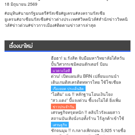
18 มิถุนายน 2569
#อนุทิน#นายกรัฐมนตรี#รัสเซีย#ยูเครน#สงครามรัสเซีย
ยูเครน#อาเซียนรัสเซีย#ข่าวต่างประเทศ#วิหคนิวส์#สำนักข่าววิหคนิ
วส์#ข่าวด่วน#ข่าวการเมือง#ติดตามข่าวสารล่าสุด
เรื่องมาใหม่
ฮือฮา! ม.รังสิต จับมือมหาวิทยาลัยไต้หวัน
ปั้นวิศวกรเซมิคอนดักเตอร์ ป้อน
อุตสาหกรรมโลก
แวดวงไอที
ด่วน! เปิดแผนลับ BRN เปลี่ยนแกนนำ
เดินเกมดิสเครดิตทหารไทย ใช้โซเชียล
ทำ IO มีทุนหนุนถึงปีละ 2,000 ล้านบาท
เรื่องฮอต ประเด็นฮิต
“ไอติม” แฉ !! หลักฐานโอนเงินโยง
“สว.แดง” บี้แจงด่วน ชี้แจงไม่ได้ ยิ่งเพิ่ม
ข้อสงสัยคดีเลือก สว.
ข่าวประจำวัน
เศรษฐกิจทรุดหนัก !! คลิปไวรัลเผยสาว
สถานบันเทิงนั่งรอทั้งร้าน ไร้ลูกค้าเข้าใช้
บริการ โซเชียลสะท้อนกำลังซื้อหดตัว
เศรษฐกิจ
ชักจนมุม !! ก.กลางเพิกถอน 5,925 รายชื่อ