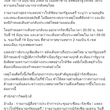
วันที่ 16–19 มิถุนายน 2569 ณ เมืองคาซาน สหพันธรัฐรัสเซีย ได้รับ
ความสนใจอย่างมากจากสังคมไทย
รายงานล่าสุดจากแหล่งข่าวใกล้ชิดนายกรัฐมนตรี ระบุว่า นายอนุทิน
และคณะยังคงปลอดภัยดี ไม่มีผลกระทบจากเหตุโจมตีดังกล่าว และยัง
คงมีกำหนดเดินทางกลับประเทศไทยตามแผนเดิม
โดยกำหนดการเดินทางกลับจะออกจากรัสเซียในเวลา 20.00 น. ของ
วันที่ 18 มิถุนายน และคาดว่าจะเดินทางถึงประเทศไทยในเวลา 09.00
น. ของวันที่ 19 มิถุนายน ที่ท่าอากาศยานทหาร 2 กองบิน 6 เขต
ดอนเมือง กรุงเทพมหานคร
แหล่งข่าวยังระบุเพิ่มเติมว่า หลังเดินทางถึงประเทศไทย นายกรัฐมนตรี
มีกำหนดเข้าปฏิบัติภารกิจที่ทำเนียบรัฐบาลตามปกติ สะท้อนว่ารัฐบาล
ยังติดตามสถานการณ์ต่างประเทศอย่างใกล้ชิด แต่ยังไม่มีเหตุจำเป็น
ต้องเปลี่ยนแปลงกำหนดการแต่อย่างใด
เหตุโจมตีครั้งนี้เกิดขึ้นก่อนการประชุมสำคัญของผู้นำรัสเซียและ
ประเทศพันธมิตรเพียงไม่กี่ชั่วโมง ทำให้หลายฝ่ายจับตาว่าสถานการณ์
ด้านความมั่นคงระหว่างประเทศอาจทวีความตึงเครียดมากขึ้นในระยะ
ต่อจากนี้
สำนักข่าววิหคนิวส์
อ้างอิง : รายงานผู้สื่อข่าวประจำการประชุมอาเซียน–รัสเซีย / แหล่ง
ข่าวใกล้ชิดนายกรัฐมนตรี / รายงานสถานการณ์รัสเซีย–ยูเครน วันที่