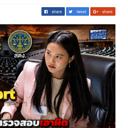
share
tweet
share