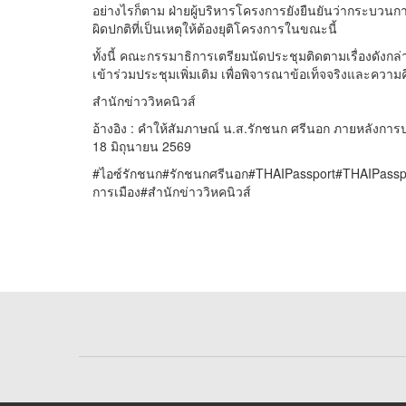
อย่างไรก็ตาม ฝ่ายผู้บริหารโครงการยังยืนยันว่ากระบ
ผิดปกติที่เป็นเหตุให้ต้องยุติโครงการในขณะนี้
ทั้งนี้ คณะกรรมาธิการเตรียมนัดประชุมติดตามเรื่องดังกล
เข้าร่วมประชุมเพิ่มเติม เพื่อพิจารณาข้อเท็จจริงและค
สำนักข่าววิหคนิวส์
อ้างอิง : คำให้สัมภาษณ์ น.ส.รักชนก ศรีนอก ภายหลัง
18 มิถุนายน 2569
#ไอซ์รักชนก#รักชนกศรีนอก#THAIPassport#THAIPass
การเมือง#สำนักข่าววิหคนิวส์