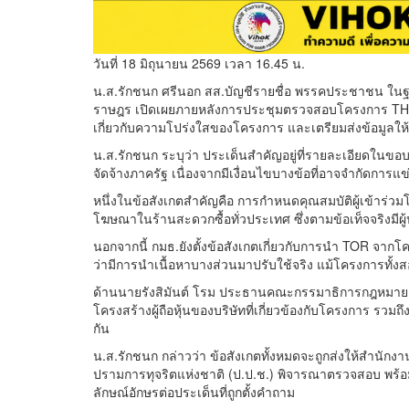
วันที่ 18 มิถุนายน 2569 เวลา 16.45 น.
น.ส.รักชนก ศรีนอก สส.บัญชีรายชื่อ พรรคประชาชน 
ราษฎร เปิดเผยภายหลังการประชุมตรวจสอบโครงการ TH-A
เกี่ยวกับความโปร่งใสของโครงการ และเตรียมส่งข้อมูลใ
น.ส.รักชนก ระบุว่า ประเด็นสำคัญอยู่ที่รายละเอียดในขอ
จัดจ้างภาครัฐ เนื่องจากมีเงื่อนไขบางข้อที่อาจจำกัดการ
หนึ่งในข้อสังเกตสำคัญคือ การกำหนดคุณสมบัติผู้เข้าร่วมโ
โฆษณาในร้านสะดวกซื้อทั่วประเทศ ซึ่งตามข้อเท็จจริงมีผู้
นอกจากนี้ กมธ.ยังตั้งข้อสังเกตเกี่ยวกับการนำ TOR จา
ว่ามีการนำเนื้อหาบางส่วนมาปรับใช้จริง แม้โครงการทั้งส
ด้านนายรังสิมันต์ โรม ประธานคณะกรรมาธิการกฎหมาย การย
โครงสร้างผู้ถือหุ้นของบริษัทที่เกี่ยวข้องกับโครงการ รวมถ
กัน
น.ส.รักชนก กล่าวว่า ข้อสังเกตทั้งหมดจะถูกส่งให้สำน
ปรามการทุจริตแห่งชาติ (ป.ป.ช.) พิจารณาตรวจสอบ พร้อมท
ลักษณ์อักษรต่อประเด็นที่ถูกตั้งคำถาม