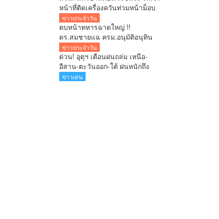
หน้าที่ติดเครื่องควันท่วมหน้าม็อบ
ค้านแลนด์บริดจ์ คลิปว่อนโซเชียล!
ข่าวประจำวัน
ตบหน้าทหารฉาดใหญ่ !!
ดร.สมชายแฉ ครม.อนุมัติอนุทิน
ตั้งการ์ดทักษิณนั่ง ผอ.ปฎิรูป
ข่าวประจำวัน
ประเทศ ระดับ C11 จับโป๊ะ หลาน
ด่วน! อุตุฯ เตือนฝนถล่ม เหนือ-
ทักษิณชงเอง
อีสาน-ตะวันออก-ใต้ ฝนหนักถึง
หนักมาก กทม.ฝนตก 70% คลื่น
ข่าวเด่น
ทะเลสูง