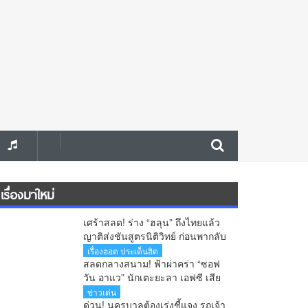
เรื่องมาใหม่
เศร้าสลด! ร่าง “ฮลุน” ถึงไทยแล้ว
ญาติส่งชันสูตรนิติวิทย์ ก่อนพากลับ
กาฬสินธุ์
เรื่องฮอต ประเด็นฮิต
สลดกลางสนาม! ฟ้าผ่าคร่า “ซอฟ
วัน อาแว” นักเตะยะลา เอฟซี เสีย
ชีวิตต่อหน้าแฟนบอล
ข่าวเด่น
ด่วน! นครบาลต้องเร่งชี้แจง รถเจ้า