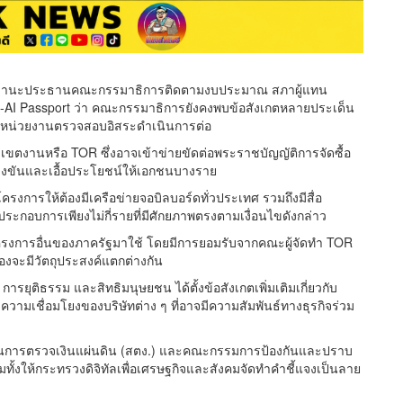
ในฐานะประธานคณะกรรมาธิการติดตามงบประมาณ สภาผู้แทน
I Passport ว่า คณะกรรมาธิการยังคงพบข้อสังเกตหลายประเด็น
ห้หน่วยงานตรวจสอบอิสระดำเนินการต่อ
บเขตงานหรือ TOR ซึ่งอาจเข้าข่ายขัดต่อพระราชบัญญัติการจัดซื้อ
แข่งขันและเอื้อประโยชน์ให้เอกชนบางราย
ครงการให้ต้องมีเครือข่ายจอบิลบอร์ดทั่วประเทศ รวมถึงมีสื่อ
ประกอบการเพียงไม่กี่รายที่มีศักยภาพตรงตามเงื่อนไขดังกล่าว
กโครงการอื่นของภาครัฐมาใช้ โดยมีการยอมรับจากคณะผู้จัดทำ TOR
องจะมีวัตถุประสงค์แตกต่างกัน
ุติธรรม และสิทธิมนุษยชน ได้ตั้งข้อสังเกตเพิ่มเติมเกี่ยวกับ
ึงความเชื่อมโยงของบริษัทต่าง ๆ ที่อาจมีความสัมพันธ์ทางธุรกิจร่วม
ักงานการตรวจเงินแผ่นดิน (สตง.) และคณะกรรมการป้องกันและปราบ
ั้งให้กระทรวงดิจิทัลเพื่อเศรษฐกิจและสังคมจัดทำคำชี้แจงเป็นลาย