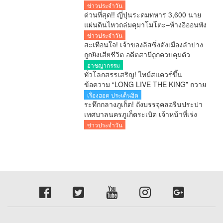
จะกลืน “เขากระโดง”
ข่าวประจำวัน
ด่วนที่สุด!! ญี่ปุ่นระดมทหาร 3,600 นาย
แผ่นดินไหวถล่มคุมาโมโตะ–ห้างอิออนพัง
เกรงมีผู้เสียชีวิตจำนวนมาก
ข่าวประจำวัน
สะเทือนใจ! เจ้าของลิสซิ่งดังเมืองลำปาง
ถูกยิงเสียชีวิต อดีตสามีถูกควบคุมตัว
อาชญากรรม
ทั่วโลกสรรเสริญ! ไทม์สแควร์ขึ้น
ข้อความ “LONG LIVE THE KING” ถวาย
พระพรในหลวง
เรื่องฮอต ประเด็นฮิต
ระทึกกลางภูเก็ต! ถังบรรจุคลอรีนประปา
เทศบาลนครภูเก็ตระเบิด เจ้าหน้าที่เร่ง
ควบคุมพื้นที่
ข่าวประจำวัน