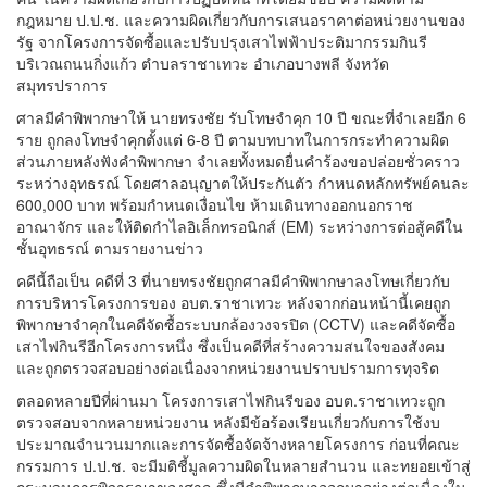
กฎหมาย ป.ป.ช. และความผิดเกี่ยวกับการเสนอราคาต่อหน่วยงานของ
รัฐ จากโครงการจัดซื้อและปรับปรุงเสาไฟฟ้าประติมากรรมกินรี
บริเวณถนนกิ่งแก้ว ตำบลราชาเทวะ อำเภอบางพลี จังหวัด
สมุทรปราการ
ศาลมีคำพิพากษาให้ นายทรงชัย รับโทษจำคุก 10 ปี ขณะที่จำเลยอีก 6
ราย ถูกลงโทษจำคุกตั้งแต่ 6-8 ปี ตามบทบาทในการกระทำความผิด
ส่วนภายหลังฟังคำพิพากษา จำเลยทั้งหมดยื่นคำร้องขอปล่อยชั่วคราว
ระหว่างอุทธรณ์ โดยศาลอนุญาตให้ประกันตัว กำหนดหลักทรัพย์คนละ
600,000 บาท พร้อมกำหนดเงื่อนไข ห้ามเดินทางออกนอกราช
อาณาจักร และให้ติดกำไลอิเล็กทรอนิกส์ (EM) ระหว่างการต่อสู้คดีใน
ชั้นอุทธรณ์ ตามรายงานข่าว
คดีนี้ถือเป็น คดีที่ 3 ที่นายทรงชัยถูกศาลมีคำพิพากษาลงโทษเกี่ยวกับ
การบริหารโครงการของ อบต.ราชาเทวะ หลังจากก่อนหน้านี้เคยถูก
พิพากษาจำคุกในคดีจัดซื้อระบบกล้องวงจรปิด (CCTV) และคดีจัดซื้อ
เสาไฟกินรีอีกโครงการหนึ่ง ซึ่งเป็นคดีที่สร้างความสนใจของสังคม
และถูกตรวจสอบอย่างต่อเนื่องจากหน่วยงานปราบปรามการทุจริต
ตลอดหลายปีที่ผ่านมา โครงการเสาไฟกินรีของ อบต.ราชาเทวะถูก
ตรวจสอบจากหลายหน่วยงาน หลังมีข้อร้องเรียนเกี่ยวกับการใช้งบ
ประมาณจำนวนมากและการจัดซื้อจัดจ้างหลายโครงการ ก่อนที่คณะ
กรรมการ ป.ป.ช. จะมีมติชี้มูลความผิดในหลายสำนวน และทยอยเข้าสู่