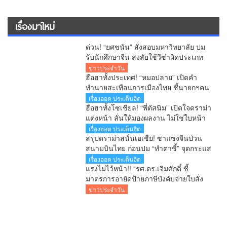
เรื่องมาใหม่
ด่วน! “ยศชนัน” สั่งสอบมหาวิทยาลัย ปม
รับนักศึกษาจีน สงสัยใช้วีซ่าผิดประเภท
ลั่นพบจะเอาผิด
ข่าวประจำวัน
ฮือฮาทั้งประเทศ! “หมอปลาย” เปิดคำ
ทำนายสะเทือนการเมืองไทย ชี้นายกฯคน
ใหม่ หนุ่มหน้าใหม่ พรรคใหม่ โปรไฟล์
เรื่องฮอต ประเด็นฮิต
แกร่ง แบ็กแน่น ท่านยมบอก
ฮือฮาทั้งโซเชียล! “พี่ตัสนิม” เปิดใจดราม่า
แต่งหน้า ลั่นให้มองผลงาน ไม่ใช่ใบหน้า
เตือนคอมเมนต์เกินเลยระวังผิดกฎหมาย
เรื่องฮอต ประเด็นฮิต
สรุปดราม่าสนั่นเอเชีย! ซาแซงจีนป่วน
สนามบินไทย ก่อนปม “ทำตาชี้” จุดกระแส
เดือดข้ามประเทศ
เรื่องฮอต ประเด็นฮิต
แรงไม่ไว้หน้า!! “รศ.ดร.เจิมศักดิ์ ชี้
มาตรการอายัดป้ายภาษีบังคับจ่ายใบสั่ง
รัฐกำลังลงโทษประชาชนก่อนศาลตัดสิน
ข่าวประจำวัน