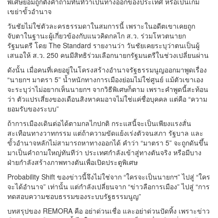
พิเศษย่อมถูกตั้งคำถามทันทีว่าเป็นทางออกของประเทศ หรือเป็นเกม
เขย่าขั้วอำนาจ
วันชัยไม่ใช่ตัวละครธรรมดาในสมการนี้ เพราะในอดีตเขาเคยถูก
จับตาในฐานะผู้เกี่ยวข้องกับแนวคิดกลไก ส.ว. ร่วมโหวตนายก
รัฐมนตรี โดย The Standard รายงานว่า วันชัยเคยระบุว่าตนเป็นผู้
เสนอให้ ส.ว. 250 คนมีสิทธิร่วมเลือกนายกรัฐมนตรีในช่วงเปลี่ยนผ่าน
ดังนั้น เมื่อคนที่เคยอยู่ในโครงสร้างอำนาจรัฐธรรมนูญออกมาพูดเรื่อง
“นายกฯ มาตรา 5” น้ำหนักทางการเมืองย่อมไม่ใช่ศูนย์ แม้ตัวเขาเอง
จะระบุว่าไม่อยากเห็นนายกฯ จากวิธีพิเศษก็ตาม เพราะคำพูดนี้สะท้อน
ว่า ตัวแปรเสี่ยงของเดือนสิงหาคมอาจไม่ใช่แค่ชื่อบุคคล แต่คือ “ความ
ยอมรับของระบบ”
ถ้าการเมืองเดินต่อได้ตามกลไกปกติ กระแสนี้จะเป็นเพียงแรงสั่น
สะเทือนทางวาทกรรม แต่ถ้าความขัดแย้งเร่งตัวจนสภา รัฐบาล และ
ขั้วอำนาจหลักไม่สามารถหาทางออกได้ คำว่า “มาตรา 5” จะถูกดันขึ้น
มาเป็นคำถามใหญ่ทันทีว่า ประเทศกำลังเข้าสู่ทางตันจริง หรือมีบาง
ฝ่ายกำลังสร้างภาพทางตันเพื่อเปิดประตูพิเศษ
Probability Shift ของข่าวนี้จึงไม่ใช่จาก “ใครจะเป็นนายกฯ” ไปสู่ “ใคร
จะได้อำนาจ” เท่านั้น แต่กำลังเปลี่ยนจาก “ข่าวลือการเมือง” ไปสู่ “การ
ทดสอบความชอบธรรมของระบบรัฐธรรมนูญ”
บทสรุปของ REMORA คือ อย่าด่วนเชื่อ และอย่าด่วนปัดทิ้ง เพราะข่าว