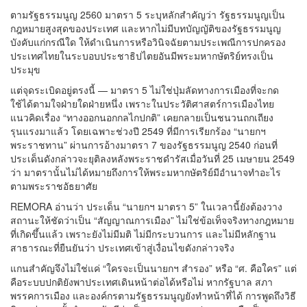
ตามรัฐธรรมนูญ 2560 มาตรา 5 ระบุหลักสำคัญว่า รัฐธรรมนูญเป็น
กฎหมายสูงสุดของประเทศ และหากไม่มีบทบัญญัติของรัฐธรรมนูญ
บังคับแก่กรณีใด ให้ดำเนินการหรือวินิจฉัยตามประเพณีการปกครอง
ประเทศไทยในระบอบประชาธิปไตยอันมีพระมหากษัตริย์ทรงเป็น
ประมุข
แต่จุดระเบิดอยู่ตรงนี้ — มาตรา 5 ไม่ใช่ปุ่มลัดทางการเมืองที่จะกด
ใช้ได้ตามใจฝ่ายใดฝ่ายหนึ่ง เพราะในประวัติศาสตร์การเมืองไทย
แนวคิดเรื่อง “ทางออกนอกกลไกปกติ” เคยกลายเป็นชนวนถกเถียง
รุนแรงมาแล้ว โดยเฉพาะช่วงปี 2549 ที่มีการเรียกร้อง “นายกฯ
พระราชทาน” ผ่านการอ้างมาตรา 7 ของรัฐธรรมนูญ 2540 ก่อนที่
ประเด็นดังกล่าวจะยุติลงหลังพระราชดำรัสเมื่อวันที่ 25 เมษายน 2549
ว่า มาตรานั้นไม่ได้หมายถึงการให้พระมหากษัตริย์มีอำนาจทำอะไร
ตามพระราชอัธยาศัย
REMORA อ่านว่า ประเด็น “นายกฯ มาตรา 5” ในเวลานี้ยังต้องวาง
สถานะให้ชัดว่าเป็น “สัญญาณการเมือง” ไม่ใช่ข้อเท็จจริงทางกฎหมาย
ที่เกิดขึ้นแล้ว เพราะยังไม่มีมติ ไม่มีกระบวนการ และไม่มีหลักฐาน
สาธารณะที่ยืนยันว่า ประเทศเข้าสู่เงื่อนไขดังกล่าวจริง
แกนสำคัญจึงไม่ใช่แค่ “ใครจะเป็นนายกฯ สำรอง” หรือ “ศ. คือใคร” แต่
คือระบบปกติยังพาประเทศเดินหน้าต่อได้หรือไม่ หากรัฐบาล สภา
พรรคการเมือง และองค์กรตามรัฐธรรมนูญยังทำหน้าที่ได้ การพูดถึงวิธี