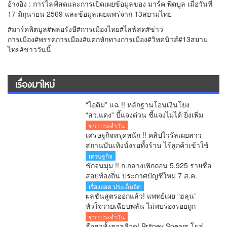
อ้างอิง : การไลฟ์สดและการเปิดเผยข้อมูลของ มาร์ค พิตบูล เมื่อวันที่
17 มิถุนายน 2569 และข้อมูลเผยแพร่จาก 13สยามไทย
#มาร์คพิตบูล#พลอรังษี#การเมืองไทย#ไลฟ์สด#ข่าว
การเมือง#พรรคการเมือง#แตกหักทางการเมือง#วิหคนิวส์#13สยาม
ไทย#ข่าววันนี้
เรื่องมาใหม่
“ไอติม” แฉ !! หลักฐานโอนเงินโยง
“สว.แดง” บี้แจงด่วน ชี้แจงไม่ได้ ยิ่งเพิ่ม
ข้อสงสัยคดีเลือก สว.
ข่าวประจำวัน
เศรษฐกิจทรุดหนัก !! คลิปไวรัลเผยสาว
สถานบันเทิงนั่งรอทั้งร้าน ไร้ลูกค้าเข้าใช้
บริการ โซเชียลสะท้อนกำลังซื้อหดตัว
เศรษฐกิจ
ชักจนมุม !! ก.กลางเพิกถอน 5,925 รายชื่อ
สอบท้องถิ่น ประกาศบัญชีใหม่ 7 ส.ค.
ยืนยันพร้อมสู้ทุกคดี หลังอดีตอธิบดีโดน 6
เรื่องฮอต ประเด็นฮิต
ข้อหา
ผลชันสูตรออกแล้ว! แพทย์เผย “ฮลุน”
หัวใจวายเฉียบพลัน ไม่พบร่องรอยถูก
ทำร้าย รอผลสารพิษยืนยันอีก 1-2 สัปดาห์
ข่าวประจำวัน
ฮือฮาทั้งฮอลลีวูด! Britney Spears โผล่