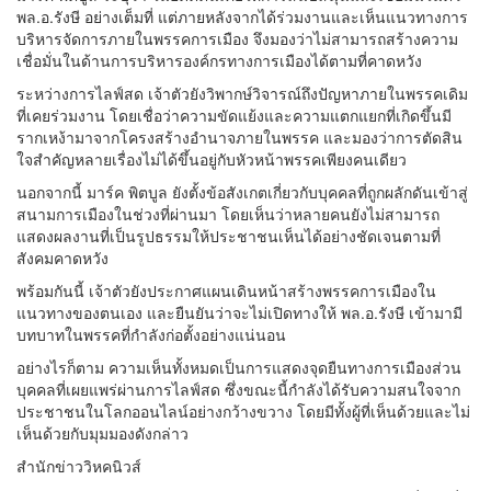
พล.อ.รังษี อย่างเต็มที่ แต่ภายหลังจากได้ร่วมงานและเห็นแนวทางการ
บริหารจัดการภายในพรรคการเมือง จึงมองว่าไม่สามารถสร้างความ
เชื่อมั่นในด้านการบริหารองค์กรทางการเมืองได้ตามที่คาดหวัง
ระหว่างการไลฟ์สด เจ้าตัวยังวิพากษ์วิจารณ์ถึงปัญหาภายในพรรคเดิม
ที่เคยร่วมงาน โดยเชื่อว่าความขัดแย้งและความแตกแยกที่เกิดขึ้นมี
รากเหง้ามาจากโครงสร้างอำนาจภายในพรรค และมองว่าการตัดสิน
ใจสำคัญหลายเรื่องไม่ได้ขึ้นอยู่กับหัวหน้าพรรคเพียงคนเดียว
นอกจากนี้ มาร์ค พิตบูล ยังตั้งข้อสังเกตเกี่ยวกับบุคคลที่ถูกผลักดันเข้าสู่
สนามการเมืองในช่วงที่ผ่านมา โดยเห็นว่าหลายคนยังไม่สามารถ
แสดงผลงานที่เป็นรูปธรรมให้ประชาชนเห็นได้อย่างชัดเจนตามที่
สังคมคาดหวัง
พร้อมกันนี้ เจ้าตัวยังประกาศแผนเดินหน้าสร้างพรรคการเมืองใน
แนวทางของตนเอง และยืนยันว่าจะไม่เปิดทางให้ พล.อ.รังษี เข้ามามี
บทบาทในพรรคที่กำลังก่อตั้งอย่างแน่นอน
อย่างไรก็ตาม ความเห็นทั้งหมดเป็นการแสดงจุดยืนทางการเมืองส่วน
บุคคลที่เผยแพร่ผ่านการไลฟ์สด ซึ่งขณะนี้กำลังได้รับความสนใจจาก
ประชาชนในโลกออนไลน์อย่างกว้างขวาง โดยมีทั้งผู้ที่เห็นด้วยและไม่
เห็นด้วยกับมุมมองดังกล่าว
สำนักข่าววิหคนิวส์