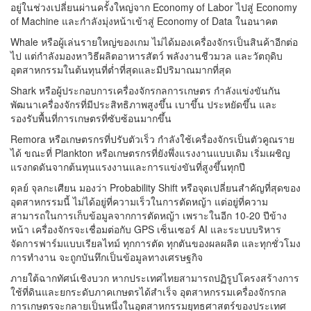
อยู่ในช่วงเปลี่ยนผ่านครั้งใหญ่จาก Economy of Labor ไปสู่ Economy
of Machine และกำลังมุ่งหน้าเข้าสู่ Economy of Data ในอนาคต
Whale หรือผู้เล่นรายใหญ่ของเกม ไม่ได้มองเครื่องจักรเป็นสินค้าอีกต่อ
ไป แต่กำลังมองหาวิธีผลิตอาหารสัตว์ พลังงานชีวมวล และวัตถุดิบ
อุตสาหกรรมในต้นทุนที่ต่ำที่สุดและมีปริมาณมากที่สุด
Shark หรือผู้ประกอบการเครื่องจักรกลการเกษตร กำลังแข่งขันกัน
พัฒนาเครื่องจักรที่มีประสิทธิภาพสูงขึ้น เบาขึ้น ประหยัดขึ้น และ
รองรับพื้นที่การเกษตรที่ซับซ้อนมากขึ้น
Remora หรือเกษตรกรที่ปรับตัวเร็ว กำลังใช้เครื่องจักรเป็นตัวคูณราย
ได้ ขณะที่ Plankton หรือเกษตรกรที่ยังพึ่งแรงงานแบบเดิม เริ่มเผชิญ
แรงกดดันจากต้นทุนแรงงานและการแข่งขันที่สูงขึ้นทุกปี
ดุลย์ จุลกะเศียน มองว่า Probability Shift หรือจุดเปลี่ยนสำคัญที่สุดของ
อุตสาหกรรมนี้ ไม่ได้อยู่ที่ความเร็วในการตัดหญ้า แต่อยู่ที่ความ
สามารถในการเก็บข้อมูลจากการตัดหญ้า เพราะในอีก 10-20 ปีข้าง
หน้า เครื่องจักรจะเชื่อมต่อกับ GPS เซ็นเซอร์ AI และระบบบริหาร
จัดการฟาร์มแบบเรียลไทม์ ทุกการตัด ทุกตันของผลผลิต และทุกชั่วโมง
การทำงาน จะถูกบันทึกเป็นข้อมูลทางเศรษฐกิจ
ภายใต้ฉากทัศน์เชิงบวก หากประเทศไทยสามารถปฏิรูปโครงสร้างการ
ใช้ที่ดินและยกระดับภาคเกษตรได้สำเร็จ อุตสาหกรรมเครื่องจักรกล
การเกษตรจะกลายเป็นหนึ่งในอุตสาหกรรมยุทธศาสตร์ของประเทศ