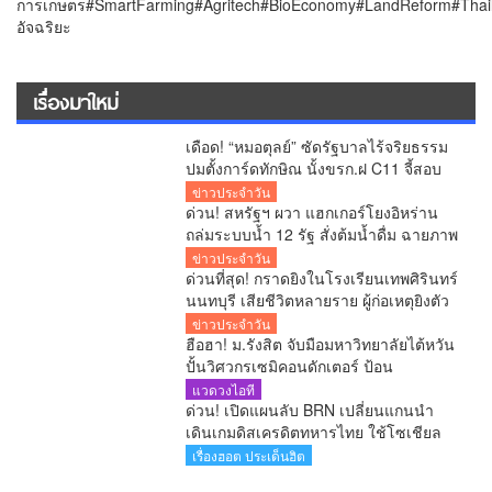
การเกษตร#SmartFarming#Agritech#BioEconomy#LandReform#Thaila
อัจฉริยะ
เรื่องมาใหม่
เดือด! “หมอตุลย์” ซัดรัฐบาลไร้จริยธรรม
ปมตั้งการ์ดทักษิณ นั้งขรก.ฝ C11 จี้สอบ
ครม. ย้ำกระทบระบบคุณธรรมทั้งประเทศ
ข่าวประจำวัน
ด่วน! สหรัฐฯ ผวา แฮกเกอร์โยงอิหร่าน
ถล่มระบบน้ำ 12 รัฐ สั่งต้มน้ำดื่ม ฉายภาพ
สงครามไซเบอร์เดือด
ข่าวประจำวัน
ด่วนที่สุด! กราดยิงในโรงเรียนเทพศิรินทร์
นนทบุรี เสียชีวิตหลายราย ผู้ก่อเหตุยิงตัว
เองดับ
ข่าวประจำวัน
ฮือฮา! ม.รังสิต จับมือมหาวิทยาลัยไต้หวัน
ปั้นวิศวกรเซมิคอนดักเตอร์ ป้อน
อุตสาหกรรมโลก
แวดวงไอที
ด่วน! เปิดแผนลับ BRN เปลี่ยนแกนนำ
เดินเกมดิสเครดิตทหารไทย ใช้โซเชียล
ทำ IO มีทุนหนุนถึงปีละ 2,000 ล้านบาท
เรื่องฮอต ประเด็นฮิต