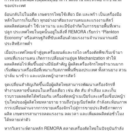
ของประเทศ
ย้อนกลับไปในอดีต เกษตรกรไทยใช้เคียว มีด และพร้า เป็นเครื่องมือ
หลักในการเก็บเกี่ยว ทุกอย่างอาศัยแรงงานคนและแรงงานสัตว์
ผลผลิตต่อคนต่ำ ใช้เวลานาน และมีข้อจำกัดในการขยายพื้นที่เพาะ
ปลูก ประเทศไทยในยุคนั้นอยู่ในสิ่งที่ REMORA เรียกว่า “Plankton
Economy” หรือเศรษฐกิจที่ขับเคลื่อนด้วยแรงงานจำนวนมากแต่มี
ประสิทธิภาพต่ำ
เมื่อประเทศไทยเข้าสู่ยุคเครื่องยนต์และรถไถ เครื่องตัดพืชเริ่มเข้ามา
แทนที่แรงงานคน เกิดการเปลี่ยนผ่านสู่ยุค Mechanization ทำให้
ผลผลิตต่อไร่เพิ่มขึ้นอย่างมีนัยสำคัญ ผู้ผลิตเครื่องจักรไทยจำนวนมาก
เริ่มพัฒนาเครื่องมือที่เหมาะกับสภาพพื้นที่ของประเทศ ทั้งสวนยาง สวน
ปาล์ม นาข้าว และแปลงหญ้าอาหารสัตว์
จุดเปลี่ยนสำคัญเกิดขึ้นเมื่อผู้ผลิตไทยสามารถพัฒนาเครื่องจักรที่
ทำงานหลายขั้นตอนในเครื่องเดียว เช่น ตัด สับ ลำเลียง และเก็บ
รวบรวมผลผลิตได้พร้อมกัน เครื่องตัดหญ้าเนเปียร์และเครื่องช็อปหญ้า
รุ่นใหม่ของผู้ผลิตไทยหลายราย รวมถึงรุ่นจูเนียร์พลัส กำลังสะท้อนภาพ
การเปลี่ยนผ่านจากการขายเครื่องจักรไปสู่การขายประสิทธิภาพการ
ผลิต เกษตรกรสามารถลดแรงงาน ลดเวลา และเพิ่มผลผลิตต่อชั่วโมง
ได้หลายเท่าตัว
หากวิเคราะห์ตามหลัก REMORA ตลาดเครื่องตัดไทยในปัจจุบันกำลัง