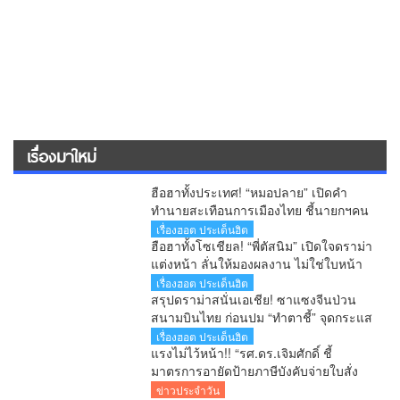
เรื่องมาใหม่
ฮือฮาทั้งประเทศ! “หมอปลาย” เปิดคำ
ทำนายสะเทือนการเมืองไทย ชี้นายกฯคน
ใหม่ หนุ่มหน้าใหม่ พรรคใหม่ โปรไฟล์
เรื่องฮอต ประเด็นฮิต
แกร่ง แบ็กแน่น ท่านยมบอก
ฮือฮาทั้งโซเชียล! “พี่ตัสนิม” เปิดใจดราม่า
แต่งหน้า ลั่นให้มองผลงาน ไม่ใช่ใบหน้า
เตือนคอมเมนต์เกินเลยระวังผิดกฎหมาย
เรื่องฮอต ประเด็นฮิต
สรุปดราม่าสนั่นเอเชีย! ซาแซงจีนป่วน
สนามบินไทย ก่อนปม “ทำตาชี้” จุดกระแส
เดือดข้ามประเทศ
เรื่องฮอต ประเด็นฮิต
แรงไม่ไว้หน้า!! “รศ.ดร.เจิมศักดิ์ ชี้
มาตรการอายัดป้ายภาษีบังคับจ่ายใบสั่ง
รัฐกำลังลงโทษประชาชนก่อนศาลตัดสิน
ข่าวประจำวัน