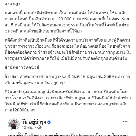
ลงอาญา
นอกจากนี้ ศาลยังมีคำพิพากษาในส่วนคดีแพ่ง ให้จำเลยชดใช้ค่าเสีย
หายแก่โจทก์เป็นเงินจำนวน 120,000 บาท พร้อมดอกเบี้ยในอัตราร้อย
ละ 5 ต่อปี และให้รับผิดชอบค่าฤชาธรรมเนียมในส่วนที่โจทก์เป็นฝ่าย
ชนะคดี ส่วนคำขออื่นนอกเหนือจากนี้ให้ยก
คดีดังกล่าวถือเป็นอีกหนึ่งคดีที่ได้รับความสนใจจากสังคมและผู้ติดตาม
ข่าวสารทางการเมืองและสื่อสังคมออนไลน์อย่างต่อเนื่อง โดยหลังจาก
นี้ยังคงต้องติดตามว่าฝ่ายจำเลยจะใช้สิทธิตามกระบวนการกฎหมายใน
การอุทธรณ์คำพิพากษาหรือไม่ เมื่อไม่มีค่าปรับต้องติดคุกแทนค่าปรับ
สำนักข่าววิหคนิวส์
อ้างอิง : คำพิพากษาศาลอาญาธนบุรี วันที่ 16 มิถุนายน 2569 และการ
เปิดเผยข้อมูลของนายวัน อยู่บำรุง
#วันอยู่บำรุง#เคสามถุยส์#นิยมนพรัตน์#ศาลอาญาธนบุรี#ดูหมิ่นโดย
การโฆษณา#คดีดัง#ข่าวการเมือง#ข่าวกฎหมาย#วิหคนิวส์#สำนักข่าว
วิหคนิวส์#ข่าววันนี้#อัปเดตคดีดัง#ศาลพิพากษา#รอลงอาญา#ค่าเสีย
หาย120000บาท