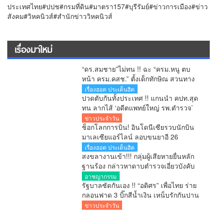
ประเทศไทย#ปปช#กรมที่ดิน#มาตรา157#บุรีรัมย์#ข่าวการเมือง#ข่าว
สังคม#วิหคนิวส์#สำนักข่าววิหคนิวส์
เรื่องมาใหม่
“ดร.สมชาย”ไม่ทน !! ฉะ “ครม.หนู ตบ
หน้า ครม.คสช.” ตั้งเด็กทักษิณ สวนทาง
ปฏิรูปประเทศ-ยุทธศาสตร์ชาติ
เรื่องฮอต ประเด็นฮิต
ปวดตับกันทั้งประเทศ !! แกนนำ คปท.สุด
ทน ลากไส้ ‘อดีตแพทย์ใหญ่ รพ.ตำรวจ’
เลื่อนยศ พล.ต.อ. พร้อมดัน ‘ผกก.หนุ่ย’ ขึ้น
ข่าวประจำวัน
ผอ.ป.ย.ป. เทียบชั้น C11 สำนักนายกฯ!!
ช็อกโลกการบิน! อินโดนีเซียรวบนักบิน
สมัยอนุทิน
มาเลเซียแอร์ไลน์ ลอบขนยาอี 26
กิโลกรัม คาสนามบิน
เรื่องฮอต ประเด็นฮิต
สงขลางานเข้า!!! กลุ่มผู้เสียหายยื่นหลัก
ฐานร้อง กล่าวหาดาบตำรวจเอี่ยวบังคับ
ถ่ายคลิปอนาจาร ขู่ยัดยา มีผู้เสียหาย
อาชญากรรม
หลายราย เร่งตรวจสอบ
รัฐบาลซัดกันเอง !! “อดิศร” เพื่อไทย ร่าย
กลอนฟาด 3 บิ๊กสีน้ำเงิน เหน็บรักกันปาน
จะกลืน “เขากระโดง”
ข่าวประจำวัน