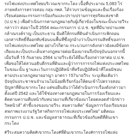
รถไฟแห่งประเทศไทยบริเวณเขากระโดง เนื้อที่ประมาณ 5,083 ไร่
ภายหลังการตรวจสอบ กลุ่ม กพส. ได้รวบรวมข้อมูลและยื่นเรื่องร้อง
เรียนต่อคณะกรรมการป้องกันและปราบปรามการทุจริตแห่งชาติ
(ป.ป.ช.) เพื่อดำเนินการตามกฎหมายกับผู้เกี่ยวข้องในขณะนั้นนายวีระ
กล่าวว่า ต่อมาในปี 2554 คณะกรรมการ ป.ป.ช. ชุดที่มีนายปานเทพ
กล้าณรงค์ราญ เป็นประธาน มีมติให้กรมที่ดินดำเนินการเพิกถอน
เอกสารสิทธิ์ที่ออกทับซ้อนบนพื้นที่ซึ่งถูกอ้างว่าเป็นกรรมสิทธิ์ของการ
รถไฟแห่งประเทศไทย อย่างไรก็ตาม กระบวนการดังกล่าวยังคงมีข้อถก
เถียงและเป็นประเด็นทางกฎหมายต่อเนื่องมาจนถึงปัจจุบันนอกจากนี้
เมื่อวันที่ 15 กันยายน 2564 นายวีระยังได้ยื่นเรื่องกล่าวหาต่อ ป.ป.ช.
เพื่อขอให้ไต่สวนอธิบดีกรมที่ดินและผู้ว่าการการรถไฟแห่งประเทศไทย
ในขณะนั้น ฐานละเว้นการปฏิบัติหน้าที่หรือปฏิบัติหน้าที่โดยมิชอบ
ตามประมวลกฎหมายอาญา มาตรา 157นายวีระ ระบุเพิ่มเติมว่า
ปัจจุบันประชาชนจำนวนไม่น้อยที่เรียกร้องให้ตนเข้าไปตรวจสอบ
ปัญหาที่ดินเขากระโดง แต่ขอยืนยันว่าได้ดำเนินการเรื่องดังกล่าวมา
ตั้งแต่ปี 2542 และได้ใช้ช่องทางตามกฎหมายในการร้องเรียนและ
ติดตามความคืบหน้ากับหน่วยงานที่เกี่ยวข้องมาโดยตลอดสำนักข่าว
วิหคนิวส์* คำชี้แจงของนายวีระ สมความคิด* ข้อมูลการร้องเรียนของ
สหภาพแรงงานรัฐวิสาหกิจการรถไฟแห่งประเทศไทย* มติคณะ
กรรมการ ป.ป.ช. และข้อมูลสาธารณะที่เกี่ยวข้องกับคดีที่ดินเขา
กระโดง
#วีระสมความคิด#เขากระโดง#ที่ดินเขากระโดง#การรถไฟแห่ง