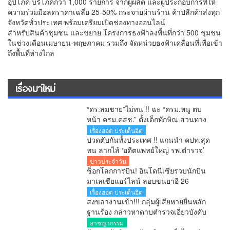
อุปโภค บริโภคกว่า 1,000 รายการ จากผู้ผลิต และผู้ประกอบการที่ให้
ความร่วมมือลดราคาเฉลี่ย 25-50% กระจายผ่านร้าน ค้าปลีกค้าส่งทุก
จังหวัดทั่วประเทศ พร้อมเตรียมเปิดช่องทางออนไลน์
สําหรับสินค้าชุมชน และขยาย โครงการธงฟ้าลงพื้นที่กว่า 500 ชุมชน
ในช่วงเดือนเมษายน-พฤษภาคม รวมถึง จัดหน่วยธงฟ้าเคลื่อนที่เพื่อเข้า
ถึงพื้นที่ห่างไกล
เรื่องมาใหม่
“ดร.สมชาย”ไม่ทน !! ฉะ “ครม.หนู ตบ
หน้า ครม.คสช.” ตั้งเด็กทักษิณ สวนทาง
ปฏิรูปประเทศ-ยุทธศาสตร์ชาติ
เรื่องฮอต ประเด็นฮิต
ปวดตับกันทั้งประเทศ !! แกนนำ คปท.สุด
ทน ลากไส้ ‘อดีตแพทย์ใหญ่ รพ.ตำรวจ’
เลื่อนยศ พล.ต.อ. พร้อมดัน ‘ผกก.หนุ่ย’ ขึ้น
ข่าวประจำวัน
ผอ.ป.ย.ป. เทียบชั้น C11 สำนักนายกฯ!!
ช็อกโลกการบิน! อินโดนีเซียรวบนักบิน
สมัยอนุทิน
มาเลเซียแอร์ไลน์ ลอบขนยาอี 26
กิโลกรัม คาสนามบิน
เรื่องฮอต ประเด็นฮิต
สงขลางานเข้า!!! กลุ่มผู้เสียหายยื่นหลัก
ฐานร้อง กล่าวหาดาบตำรวจเอี่ยวบังคับ
ถ่ายคลิปอนาจาร ขู่ยัดยา มีผู้เสียหาย
อาชญากรรม