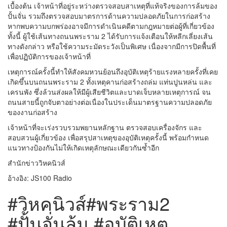
เบื้องต้น เจ้าหน้าที่อยู่ระหว่างตรวจสอบสาเหตุที่แท้จริงของการล้มของ
ปั้นจั่น รวมถึงตรวจสอบมาตรการด้านความปลอดภัยในการก่อสร้าง
หากพบความบกพร่องอาจมีการดำเนินคดีตามกฎหมายต่อผู้ที่เกี่ยวข้อง
ทั้งนี้ ผู้ใช้เส้นทางถนนพระราม 2 ได้รับการแจ้งเตือนให้หลีกเลี่ยงเส้น
ทางดังกล่าว หรือใช้ความระมัดระวังเป็นพิเศษ เนื่องจากมีการปิดพื้นที่
เพื่อปฏิบัติการของเจ้าหน้าที่
เหตุการณ์ครั้งนี้ทำให้สังคมหวนย้อนถึงอุบัติเหตุร้ายแรงหลายครั้งที่เคย
เกิดขึ้นบนถนนพระราม 2 ทั้งเหตุคานก่อสร้างถล่ม แท่นปูนหล่น และ
เครนพัง ซึ่งล้วนส่งผลให้มีผู้เสียชีวิตและบาดเจ็บหลายเหตุการณ์ จน
ถนนสายนี้ถูกจับตาอย่างต่อเนื่องในประเด็นมาตรฐานความปลอดภัย
ของงานก่อสร้าง
เจ้าหน้าที่จะเร่งรวบรวมพยานหลักฐาน ตรวจสอบเครื่องจักร และ
สอบสวนผู้เกี่ยวข้อง เพื่อสรุปสาเหตุของอุบัติเหตุครั้งนี้ พร้อมกำหนด
แนวทางป้องกันไม่ให้เกิดเหตุลักษณะเดียวกันซ้ำอีก
สำนักข่าววิหคนิวส์
อ้างอิง: JS100 Radio
#วิหคนิวส์#พระราม2
#ปั้นจั่นล้ม #อุบัติเหตุ