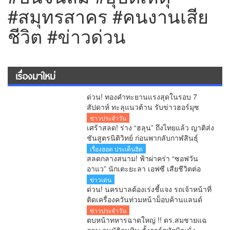
#สมุทรสาคร #คนงานเสีย
ชีวิต #ข่าวด่วน
เรื่องมาใหม่
ด่วน! ทองคำทะยานแรงสุดในรอบ 7
สัปดาห์ ทะลุแนวต้าน รับข่าวฮอร์มุซ
คลี่คลาย
ข่าวประจำวัน
เศร้าสลด! ร่าง “ฮลุน” ถึงไทยแล้ว ญาติส่ง
ชันสูตรนิติวิทย์ ก่อนพากลับกาฬสินธุ์
เรื่องฮอต ประเด็นฮิต
สลดกลางสนาม! ฟ้าผ่าคร่า “ซอฟวัน
อาแว” นักเตะยะลา เอฟซี เสียชีวิตต่อ
หน้าแฟนบอล
ข่าวเด่น
ด่วน! นครบาลต้องเร่งชี้แจง รถเจ้าหน้าที่
ติดเครื่องควันท่วมหน้าม็อบค้านแลนด์
บริดจ์ คลิปว่อนโซเชียล!
ข่าวประจำวัน
ตบหน้าทหารฉาดใหญ่ !! ดร.สมชายแฉ