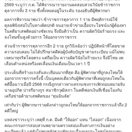
2569 ระบุว่า ก.ต. ได้พิจารณารายงานผลสอบสวนวินัยข้าราชการ
ตุลาการทั้ง 3 ราย ซึ่งทั้งหมดอยู่ในระดับ รองอธิบดีผู้พิพากษา
ผลการพิจารณาพบว่า ข้าราชการตุลาการ 1 ราย มีพฤติการณ์ใช้
ดุลยพินิจส่อไปในทางผิดปกติ จนอาจเข้าข่ายเอื้อประโยชน์แก่ผู้ต้องหา
ในคดียาเสพติดอย่างชัดเจน จึงมีมติว่าเป็น ความผิดวินัยร้ายแรง และ
ลงโทษขั้นสูงด้วยการ ให้ออกจากราชการ
ส่วนข้าราชการตุลาการอีก 2 ราย ถูกวินิจฉัยว่า ปฏิบัติหน้าที่โดยขาด
ความรอบคอบ ไม่ได้ปรึกษาคดีต่อผู้บังคับบัญชาตามระเบียบ แม้ไม่พบ
เจตนาทุจริตโดยตรง แต่ถือเป็น ความผิดวินัยไม่ร้ายแรง จึงมีโทษ งด
เลื่อนตำแหน่งหรืองดเลื่อนเงินเดือนเป็นเวลา 1 ปี
ประเด็นที่สร้างแรงสั่นสะเทือนมากที่สุด คือ ผู้พิพากษาที่ถูกลงโทษให้
ออกจากราชการครั้งนี้ เป็นบุคคลเดียวกับผู้พิพากษาที่เคยถูกลงโทษใน
คดีอื้อฉาวเมื่อปี 2568 กรณีถูกกล่าวหาแทรกแซงการเพิกถอนหมายจับ
นายอุปกิต ปาจรียางกูร สมาชิกวุฒิสภา ในคดีฟอกเงินที่เชื่อมโยงกับ
เครือข่ายค้ายาเสพติดของ “ทุนมินลัต”
เท่ากับว่า ผู้พิพากษารายดังกล่าวถูกลงโทษให้ออกจากราชการแล้วถึง 2
คดีใหญ่
แหล่งข่าวระบุว่า เหตุที่ ก.ต. มีมติ “ให้ออก” แทน “ไล่ออก” เนื่องจาก
คณะกรรมการสอบสวนพยายามตรวจสอบเส้นทางการเงินอย่าง
ละเอียดแล้ว แต่ยังไม่พบหลักฐานชัดเจนเรื่องผลประโยชน์ตอบแทน