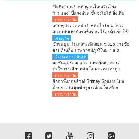
“ไอติม” แฉ !! หลักฐานโอนเงินโยง
“สว.แดง” บี้แจงด่วน ชี้แจงไม่ได้ ยิ่งเพิ่ม
ข้อสงสัยคดีเลือก สว.
ข่าวประจำวัน
เศรษฐกิจทรุดหนัก !! คลิปไวรัลเผยสาว
สถานบันเทิงนั่งรอทั้งร้าน ไร้ลูกค้าเข้าใช้
บริการ โซเชียลสะท้อนกำลังซื้อหดตัว
เศรษฐกิจ
ชักจนมุม !! ก.กลางเพิกถอน 5,925 รายชื่อ
สอบท้องถิ่น ประกาศบัญชีใหม่ 7 ส.ค.
ยืนยันพร้อมสู้ทุกคดี หลังอดีตอธิบดีโดน 6
เรื่องฮอต ประเด็นฮิต
ข้อหา
ผลชันสูตรออกแล้ว! แพทย์เผย “ฮลุน”
หัวใจวายเฉียบพลัน ไม่พบร่องรอยถูก
ทำร้าย รอผลสารพิษยืนยันอีก 1-2 สัปดาห์
ข่าวประจำวัน
ฮือฮาทั้งฮอลลีวูด! Britney Spears โผล่
มื้อกลางวันชุดซีทรูสะเทือนโซเชียล
ข่าวประจำวัน