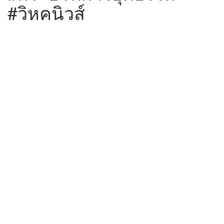
#วิหคนิวส์