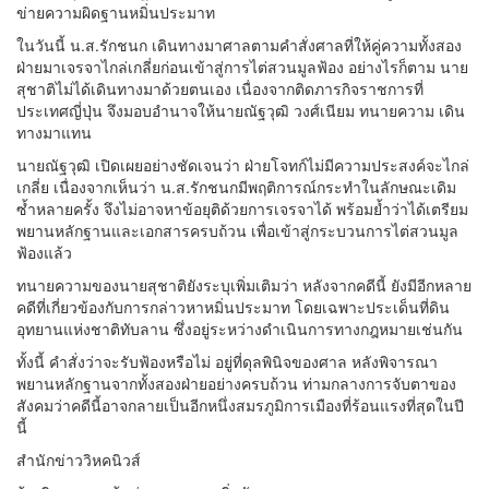
ข่ายความผิดฐานหมิ่นประมาท
ในวันนี้ น.ส.รักชนก เดินทางมาศาลตามคำสั่งศาลที่ให้คู่ความทั้งสอง
ฝ่ายมาเจรจาไกล่เกลี่ยก่อนเข้าสู่การไต่สวนมูลฟ้อง อย่างไรก็ตาม นาย
สุชาติไม่ได้เดินทางมาด้วยตนเอง เนื่องจากติดภารกิจราชการที่
ประเทศญี่ปุ่น จึงมอบอำนาจให้นายณัฐวุฒิ วงศ์เนียม ทนายความ เดิน
ทางมาแทน
นายณัฐวุฒิ เปิดเผยอย่างชัดเจนว่า ฝ่ายโจทก์ไม่มีความประสงค์จะไกล่
เกลี่ย เนื่องจากเห็นว่า น.ส.รักชนกมีพฤติการณ์กระทำในลักษณะเดิม
ซ้ำหลายครั้ง จึงไม่อาจหาข้อยุติด้วยการเจรจาได้ พร้อมย้ำว่าได้เตรียม
พยานหลักฐานและเอกสารครบถ้วน เพื่อเข้าสู่กระบวนการไต่สวนมูล
ฟ้องแล้ว
ทนายความของนายสุชาติยังระบุเพิ่มเติมว่า หลังจากคดีนี้ ยังมีอีกหลาย
คดีที่เกี่ยวข้องกับการกล่าวหาหมิ่นประมาท โดยเฉพาะประเด็นที่ดิน
อุทยานแห่งชาติทับลาน ซึ่งอยู่ระหว่างดำเนินการทางกฎหมายเช่นกัน
ทั้งนี้ คำสั่งว่าจะรับฟ้องหรือไม่ อยู่ที่ดุลพินิจของศาล หลังพิจารณา
พยานหลักฐานจากทั้งสองฝ่ายอย่างครบถ้วน ท่ามกลางการจับตาของ
สังคมว่าคดีนี้อาจกลายเป็นอีกหนึ่งสมรภูมิการเมืองที่ร้อนแรงที่สุดในปี
นี้
สำนักข่าววิหคนิวส์