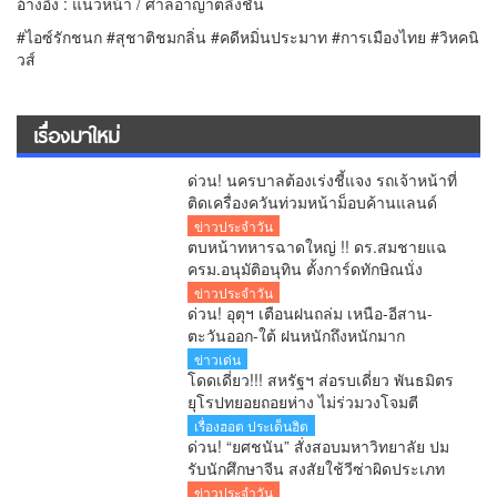
อ้างอิง : แนวหน้า / ศาลอาญาตลิ่งชัน
#ไอซ์รักชนก #สุชาติชมกลิ่น #คดีหมิ่นประมาท #การเมืองไทย #วิหคนิ
วส์
เรื่องมาใหม่
ด่วน! นครบาลต้องเร่งชี้แจง รถเจ้าหน้าที่
ติดเครื่องควันท่วมหน้าม็อบค้านแลนด์
บริดจ์ คลิปว่อนโซเชียล!
ข่าวประจำวัน
ตบหน้าทหารฉาดใหญ่ !! ดร.สมชายแฉ
ครม.อนุมัติอนุทิน ตั้งการ์ดทักษิณนั่ง
ผอ.ปฎิรูปประเทศ ระดับ C11 จับโป๊ะ
ข่าวประจำวัน
หลานทักษิณชงเอง
ด่วน! อุตุฯ เตือนฝนถล่ม เหนือ-อีสาน-
ตะวันออก-ใต้ ฝนหนักถึงหนักมาก
กทม.ฝนตก 70% คลื่นทะเลสูง
ข่าวเด่น
โดดเดี่ยว!!! สหรัฐฯ ส่อรบเดี่ยว พันธมิตร
ยุโรปทยอยถอยห่าง ไม่ร่วมวงโจมตี
อิหร่าน
เรื่องฮอต ประเด็นฮิต
ด่วน! “ยศชนัน” สั่งสอบมหาวิทยาลัย ปม
รับนักศึกษาจีน สงสัยใช้วีซ่าผิดประเภท
ลั่นพบจะเอาผิด
ข่าวประจำวัน