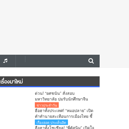
เรื่องมาใหม่
ด่วน! “ยศชนัน” สั่งสอบ
มหาวิทยาลัย ปมรับนักศึกษาจีน
สงสัยใช้วีซ่าผิดประเภท ลั่นพบจะ
ข่าวประจำวัน
เอาผิด
ฮือฮาทั้งประเทศ! “หมอปลาย” เปิด
คำทำนายสะเทือนการเมืองไทย ชี้
นายกฯคนใหม่ หนุ่มหน้าใหม่ พรรค
เรื่องฮอต ประเด็นฮิต
ใหม่ โปรไฟล์แกร่ง แบ็กแน่น ท่าน
ฮือฮาทั้งโซเชียล! “พี่ตัสนิม” เปิดใจ