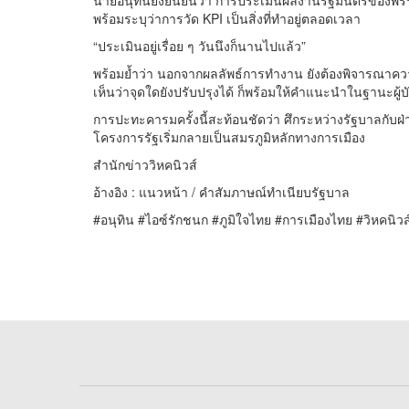
นายอนุทินยังยืนยันว่า การประเมินผลงานรัฐมนตรีของพรรคภ
พร้อมระบุว่าการวัด KPI เป็นสิ่งที่ทำอยู่ตลอดเวลา
“ประเมินอยู่เรื่อย ๆ วันนึงก็นานไปแล้ว”
พร้อมย้ำว่า นอกจากผลลัพธ์การทำงาน ยังต้องพิจารณาควา
เห็นว่าจุดใดยังปรับปรุงได้ ก็พร้อมให้คำแนะนำในฐานะผู้บ
การปะทะคารมครั้งนี้สะท้อนชัดว่า ศึกระหว่างรัฐบาลกับฝ
โครงการรัฐเริ่มกลายเป็นสมรภูมิหลักทางการเมือง
สำนักข่าววิหคนิวส์
อ้างอิง : แนวหน้า / คำสัมภาษณ์ทำเนียบรัฐบาล
#อนุทิน #ไอซ์รักชนก #ภูมิใจไทย #การเมืองไทย #วิหคนิวส