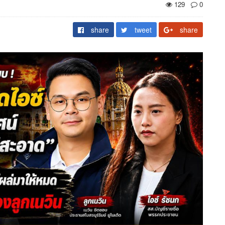
129
0
share
tweet
share