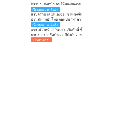
ยมบอก
ดราม่าแต่งหน้า ลั่นให้มองผลงาน
ไม่ใช่ใบหน้า เตือนคอมเมนต์เกิน
เรื่องฮอต ประเด็นฮิต
เลยระวังผิดกฎหมาย
สรุปดราม่าสนั่นเอเชีย! ซาแซงจีน
ป่วนสนามบินไทย ก่อนปม “ทำตา
ชี้” จุดกระแสเดือดข้ามประเทศ
เรื่องฮอต ประเด็นฮิต
แรงไม่ไว้หน้า!! “รศ.ดร.เจิมศักดิ์ ชี้
มาตรการอายัดป้ายภาษีบังคับจ่าย
ใบสั่ง รัฐกำลังลงโทษประชาชน
ข่าวประจำวัน
ก่อนศาลตัดสิน