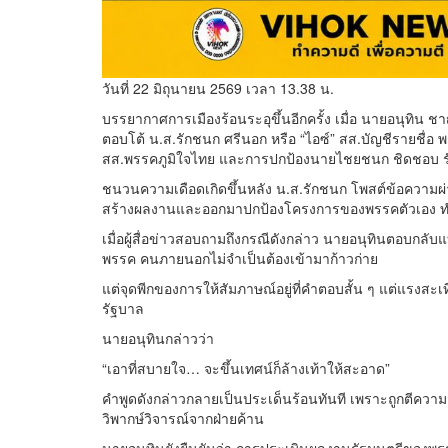
วันที่ 22 มิถุนายน 2569 เวลา 13.38 น.
บรรยากาศการเมืองร้อนระอุขึ้นอีกครั้ง เมื่อ นายอนุทิ
ตอบโต้ น.ส.รักชนก ศรีนอก หรือ “ไอซ์” สส.บัญชีรายชื่
สส.พรรคภูมิใจไทย และการปกป้องนายไชยชนก ชิดชอบ รัฐ
ชนวนความเดือดเกิดขึ้นหลัง น.ส.รักชนก โพสต์ข้อความผ
สร้างผลงานและออกมาปกป้องโครงการของพรรคตัวเอง ทำใ
เมื่อผู้สื่อข่าวสอบถามถึงกรณีดังกล่าว นายอนุทินตอบกลับ
พรรค คนภายนอกไม่จำเป็นต้องเข้ามาก้าวก่าย
แต่จุดพีกของการให้สัมภาษณ์อยู่ที่คำตอบสั้น ๆ แต่แรงสะเท
รัฐบาล
นายอนุทินกล่าวว่า
“เอาที่สบายใจ… จะขึ้นเทศน์ก็ล้างเท้าให้สะอาด”
คำพูดดังกล่าวกลายเป็นประเด็นร้อนทันที เพราะถูกตีค
วิพากษ์วิจารณ์จากฝ่ายค้าน