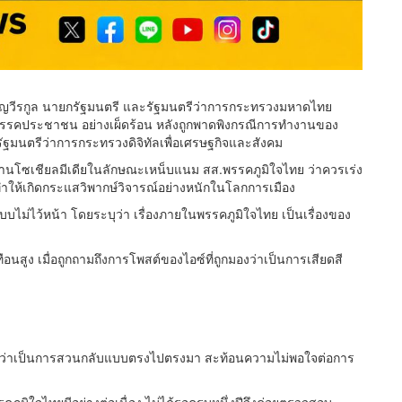
น ชาญวีรกูล นายกรัฐมนตรี และรัฐมนตรีว่าการกระทรวงมหาดไทย
อ พรรคประชาชน อย่างเผ็ดร้อน หลังถูกพาดพิงกรณีการทำงานของ
มนตรีว่าการกระทรวงดิจิทัลเพื่อเศรษฐกิจและสังคม
่านโซเชียลมีเดียในลักษณะเหน็บแนม สส.พรรคภูมิใจไทย ว่าควรเร่ง
ห้เกิดกระแสวิพากษ์วิจารณ์อย่างหนักในโลกการเมือง
แบบไม่ไว้หน้า โดยระบุว่า เรื่องภายในพรรคภูมิใจไทย เป็นเรื่องของ
ือนสูง เมื่อถูกถามถึงการโพสต์ของไอซ์ที่ถูกมองว่าเป็นการเสียดสี
วามว่าเป็นการสวนกลับแบบตรงไปตรงมา สะท้อนความไม่พอใจต่อการ