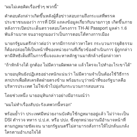
“ผมไม่เคยคิดเรื่องชั่วๆ พวกนี้”
คำตอบดังกล่าวเกิดขึ้นหลังผู้สื่อข่าวสอบถามถึงกระแสที่พรรค
ประชาชนมองว่า การที่ DSI แถลงข้อมูลเกี่ยวกับนายภาวุธ เกิดขึ้นภาย
หลังการเปิดประเด็นตรวจสอบโครงการ TH-AI Passport มูลค่า 1.6
พันล้านบาท จนอาจถูกมองว่าเป็นการตอบโต้ทางการเมือง
นายกรัฐมนตรีกล่าวต่อว่า หากมีการกล่าวหาใคร กระบวนการยุติธรรม
ก็ต้องปล่อยให้เป็นหน้าที่ของหน่วยงานที่เกี่ยวข้องดำเนินการ ผู้ถูกกล่าว
หามีสิทธิเต็มที่ในการชี้แจงและหาหลักฐานมาหักล้างข้อกล่าวหา
“ถ้าหักล้างได้ ถูกต้อง ไม่มีความผิดพลาด แล้วใครจะไปทำอะไรเขาได้”
นายอนุทินยังปฏิเสธอย่างหนักแน่นว่า ไม่มีความจำเป็นต้องใช้วิธีการ
สกปรกเพื่อดิสเครดิตฝ่ายตรงข้าม พร้อมระบุว่าหน้าที่ของรัฐบาลคือ
บริหารประเทศ ไม่ใช่เข้าไปยุ่งกับกระบวนการสอบสวน
โดยช่วงหนึ่ง นายอนุทินกล่าวอย่างมีอารมณ์ว่า
“ผมไม่ทำเรื่องสับปะรังเคพวกนี้หรอก”
พร้อมย้ำว่า ประเทศมีหน่วยงานบังคับใช้กฎหมายอยู่แล้ว ไม่ว่าจะเป็น
DSI ตำรวจ ทหาร ป.ป.ส. หรือ ปปง. ซึ่งทุกหน่วยงานมีอำนาจหน้าที่
ตามกฎหมายชัดเจน นายกรัฐมนตรีไม่สามารถสั่งการให้ไปกลั่นแกล้ง
ใครตามอำเภอใจได้