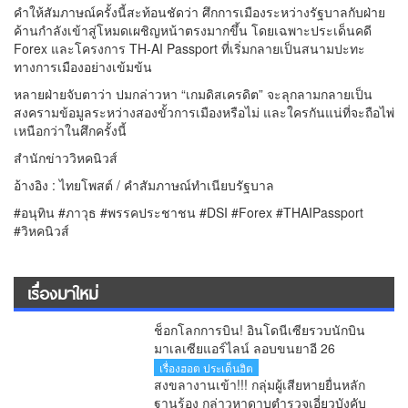
คำให้สัมภาษณ์ครั้งนี้สะท้อนชัดว่า ศึกการเมืองระหว่างรัฐบาลกับฝ่าย
ค้านกำลังเข้าสู่โหมดเผชิญหน้าตรงมากขึ้น โดยเฉพาะประเด็นคดี
Forex และโครงการ TH-AI Passport ที่เริ่มกลายเป็นสนามปะทะ
ทางการเมืองอย่างเข้มข้น
หลายฝ่ายจับตาว่า ปมกล่าวหา “เกมดิสเครดิต” จะลุกลามกลายเป็น
สงครามข้อมูลระหว่างสองขั้วการเมืองหรือไม่ และใครกันแน่ที่จะถือไพ่
เหนือกว่าในศึกครั้งนี้
สำนักข่าววิหคนิวส์
อ้างอิง : ไทยโพสต์ / คำสัมภาษณ์ทำเนียบรัฐบาล
#อนุทิน #ภาวุธ #พรรคประชาชน #DSI #Forex #THAIPassport
#วิหคนิวส์
เรื่องมาใหม่
ช็อกโลกการบิน! อินโดนีเซียรวบนักบิน
มาเลเซียแอร์ไลน์ ลอบขนยาอี 26
กิโลกรัม คาสนามบิน
เรื่องฮอต ประเด็นฮิต
สงขลางานเข้า!!! กลุ่มผู้เสียหายยื่นหลัก
ฐานร้อง กล่าวหาดาบตำรวจเอี่ยวบังคับ