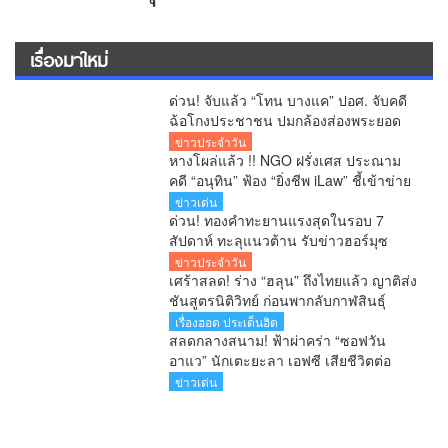
เรื่องมาใหม่
ด่วน! จับแล้ว “โทน บางแค” ปอศ. จับคดี
ฉ้อโกงประชาชน ปมกล้องส่องพระยอด
จองเกือบ 20 ล้านบาท
ข่าวประจำวัน
หางโผล่แล้ว !! NGO ฝรั่งเศส ประณาม
คดี “อนุทิน” ฟ้อง “ยิ่งชีพ iLaw” ชี้เข้าข่าย
SLAPP งง มาก จี้ไทยยกเลิกโทษอาญา
ข่าวเด่น
หมิ่นประมาท
ด่วน! ทองคำทะยานแรงสุดในรอบ 7
สัปดาห์ ทะลุแนวต้าน รับข่าวฮอร์มุซ
คลี่คลาย
ข่าวประจำวัน
เศร้าสลด! ร่าง “ฮลุน” ถึงไทยแล้ว ญาติส่ง
ชันสูตรนิติวิทย์ ก่อนพากลับกาฬสินธุ์
เรื่องฮอต ประเด็นฮิต
สลดกลางสนาม! ฟ้าผ่าคร่า “ซอฟวัน
อาแว” นักเตะยะลา เอฟซี เสียชีวิตต่อ
หน้าแฟนบอล
ข่าวเด่น