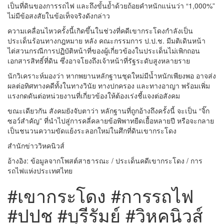
เป็นที่ดินของการรถไฟ และถึงขั้นย้ำด้วยถ้อยคำหนักแน่นว่า “1,000%”
ไม่มีข้อสงสัยในข้อเท็จจริงดังกล่าว
ความเคลื่อนไหวครั้งนี้เกิดขึ้นในช่วงที่คดีเขากระโดงกำลังเป็น
ประเด็นร้อนทางกฎหมาย หลัง คณะกรรมการ ป.ป.ช. มีมติเดินหน้า
ไต่สวนกรณีการปฏิบัติหน้าที่ของผู้เกี่ยวข้องในประเด็นไม่เพิกถอน
เอกสารสิทธิ์ที่ดิน ซึ่งอาจโยงถึงเจ้าหน้าที่รัฐระดับสูงหลายราย
นักวิเคราะห์มองว่า หากพยานหลักฐานชุดใหม่มีน้ำหนักเพียงพอ อาจส่ง
ผลต่อทิศทางคดีทั้งในทางวินัย ทางปกครอง และทางอาญา พร้อมเพิ่ม
แรงกดดันต่อหน่วยงานที่เกี่ยวข้องให้ต้องเร่งชี้แจงต่อสังคม
ขณะเดียวกัน สังคมยังจับตาว่า หลักฐานที่ถูกอ้างถึงครั้งนี้ จะเป็น “จิ๊ก
ซอว์สำคัญ” ที่นำไปสู่การคลี่คลายข้อพิพาทยืดเยื้อหลายปี หรือจะกลาย
เป็นชนวนความขัดแย้งระลอกใหม่ในศึกที่ดินเขากระโดง
สำนักข่าววิหคนิวส์
อ้างอิง: ข้อมูลจากโพสต์สาธารณะ / ประเด็นคดีเขากระโดง / การ
รถไฟแห่งประเทศไทย
#เขากระโดง #การรถไฟ
#ปปช #บุรีรัมย์ #วิหคนิวส์